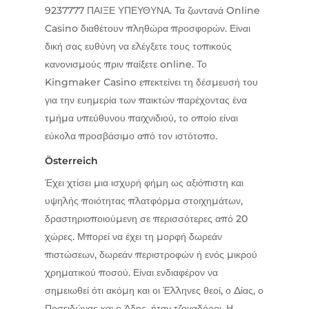
9237777 ΠΑΙΞΕ ΥΠΕΥΘΥΝΑ. Τα ζωντανά Online
Casino διαθέτουν πληθώρα προσφορών. Είναι
δική σας ευθύνη να ελέγξετε τους τοπικούς
κανονισμούς πριν παίξετε online. Το
Kingmaker Casino επεκτείνει τη δέσμευσή του
για την ευημερία των παικτών παρέχοντας ένα
τμήμα υπεύθυνου παιχνιδιού, το οποίο είναι
εύκολα προσβάσιμο από τον ιστότοπο.
Österreich
Έχει χτίσει μια ισχυρή φήμη ως αξιόπιστη και
υψηλής ποιότητας πλατφόρμα στοιχημάτων,
δραστηριοποιούμενη σε περισσότερες από 20
χώρες. Μπορεί να έχει τη μορφή δωρεάν
πιστώσεων, δωρεάν περιστροφών ή ενός μικρού
χρηματικού ποσού. Είναι ενδιαφέρον να
σημειωθεί ότι ακόμη και οι Έλληνες θεοί, ο Δίας, ο
Ποσειδώνας και ο Άδης, ήταν τζογαδόροι. Η