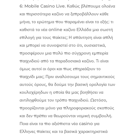
6: Mobile Casino Live. Καθώς βλέπουμε ολοένα
και περισσότερα καζίνο να ξεπροβάλλουν κάθε
μήνα, το ερώτημα που παραμένει είναι το εξής: τι
καθιστά τα νέα online καζίνο Ελλάδα μια σωστή
επιλογή για τους παίκτες; Η απάντηση είναι απλή
και μπορεί να συνοψιστεί στο ότι, ουσιαστικά,
προσφέρουν μια πολύ πιο σύγχρονη εμπειρία
παιχνιδιού από τα παραδοσιακά καζίνο. Τι είναι
όμως αυτοί οι όροι και πως επηρεάζουν το
παιχνίδι μας; Πριν αναλύσουμε τους σημαντικούς
αυτούς όρους, θα δούμε την βασική ορολογία των
κουλοχέρηδων η οποία θα μας βοηθήσει να
αντιληφθούμε τον τρόπο παιχνιδιού. Ωστόσο,
προορίζονται μόνο για πληροφοριακούς σκοπούς
και δεν πρέπει να θεωρούνται νομική συμβουλή.
Ποια είναι τα πιο αξιόπιστα νέα casino για
Ελληνες παίκτες και τα βασικά χαρακτηριστικά