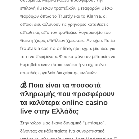
επιλογή άμεσων τραπεζικών μεταφορών μέσω
παρόχων όπως το Trustly και το Klarna, οι
οποίοι διευκολύνουν τις γρήγορες καταθέσεις
απευθείας από τον τραπεζικό λογαριασμό του
παίκτη χωρίς επιπλέον χρεώσεις. Αν έχετε παίξει
froutakia casino online, ήδη έχετε μία ιδέα για
το τι να περιμένετε. Φυσικά μόνο αν μπορείτε να
θυμηθείτε έναν τέτοιο κωδικό ή να έχετε ένα
ασφαλές εργαλείο διαχείρισης κωδικών.
💰 Ποια είναι τα ποσοστά
πληρωμής που προσφέρουν
τα καλύτερα online casino
live στην Ελλάδα;
Στην χώρα μας έκανε δυναμικό “μπάσιμο”,
δίνοντας σε κάθε παίκτη ένα συναρπαστικό
μπόνους καλωσορίσματος. Last Updated on 7