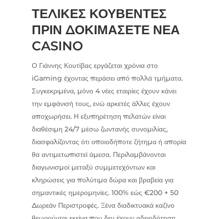
ΤΕΛΙΚΕΣ ΚΟΥΒΕΝΤΕΣ
ΠΡΙΝ ΔΟΚΙΜΑΣΕΤΕ ΝΕΑ
CASINO
Ο Γιάννης Κουτίβας εργάζεται χρόνια στο
iGaming έχοντας περάσει από πολλά τμήματα.
Συγκεκριμένα, μόνο 4 νέες εταιρίες έχουν κάνει
την εμφάνισή τους, ενώ αρκετές άλλες έχουν
αποχωρήσει. Η εξυπηρέτηση πελατών είναι
διαθέσιμη 24/7 μέσω ζωντανής συνομιλίας,
διασφαλίζοντας ότι οποιοδήποτε ζήτημα ή απορία
θα αντιμετωπιστεί άμεσα. Περιλαμβάνονται
διαγωνισμοί μεταξύ συμμετεχόντων και
κληρώσεις για πολύτιμα δώρα και βραβεία για
σημαντικές ημερομηνίες. 100% εώς €200 + 50
Δωρεάν Περιστροφές. Ξένα διαδικτυακά καζίνο
θεωρούνται εκείνα που δεν έχουν αδειοδότηση