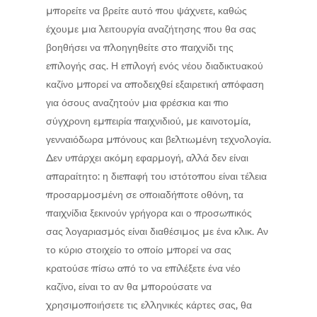
μπορείτε να βρείτε αυτό που ψάχνετε, καθώς
έχουμε μια λειτουργία αναζήτησης που θα σας
βοηθήσει να πλοηγηθείτε στο παιχνίδι της
επιλογής σας. Η επιλογή ενός νέου διαδικτυακού
καζίνο μπορεί να αποδειχθεί εξαιρετική απόφαση
για όσους αναζητούν μια φρέσκια και πιο
σύγχρονη εμπειρία παιχνιδιού, με καινοτομία,
γενναιόδωρα μπόνους και βελτιωμένη τεχνολογία.
Δεν υπάρχει ακόμη εφαρμογή, αλλά δεν είναι
απαραίτητο: η διεπαφή του ιστότοπου είναι τέλεια
προσαρμοσμένη σε οποιαδήποτε οθόνη, τα
παιχνίδια ξεκινούν γρήγορα και ο προσωπικός
σας λογαριασμός είναι διαθέσιμος με ένα κλικ. Αν
το κύριο στοιχείο το οποίο μπορεί να σας
κρατούσε πίσω από το να επιλέξετε ένα νέο
καζίνο, είναι το αν θα μπορούσατε να
χρησιμοποιήσετε τις ελληνικές κάρτες σας, θα