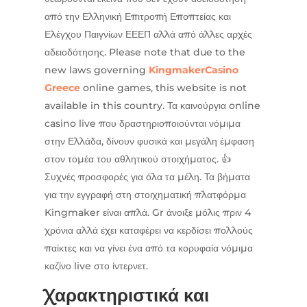
από την Ελληνική Επιτροπή Εποπτείας και
Ελέγχου Παιγνίων ΕΕΕΠ αλλά από άλλες αρχές
αδειοδότησης. Please note that due to the
new laws governing
KingmakerCasino
Greece
online games, this website is not
available in this country. Τα καινούργια online
casino live που δραστηριοποιούνται νόμιμα
στην Ελλάδα, δίνουν φυσικά και μεγάλη έμφαση
στον τομέα του αθλητικού στοιχήματος. 👍
Συχνές προσφορές για όλα τα μέλη. Τα βήματα
για την εγγραφή στη στοιχηματική πλατφόρμα
Kingmaker είναι απλά. Gr άνοιξε μόλις πριν 4
χρόνια αλλά έχει καταφέρει να κερδίσει πολλούς
παίκτες και να γίνει ένα από τα κορυφαία νόμιμα
καζίνο live στο ίντερνετ.
Χαρακτηριστικά και