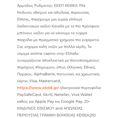
Αρμόδιος Ρυθμιστής: ΕΕΕΠ ΚΕΘΕΑ: 1114
Κίνδυνος εθισμού και απώλειας περιουσίας.
Επίσης, παρέχουμε μια ευρεία επιλογή
διαδικτυακών καζίνο Καναδά με τα πιο πρόσφατα
μπόνους καζίνο για να κάνουμε τα τυχερά
παιχνίδια με πραγματικά χρήματα πιο ευχάριστα.
Σας εύχομαι καλή σεζόν με πολλά κέρδη. Τα
νόμιμα online casino στην Ελλάδα
συνεργάζονται αποκλειστικά με πιστοποιημένους
παρόχους πληρωμών, όπως ελληνικές Εθνική,
Πειραιώς, AlphaBank, πιστωτικές και χρεωστικές
κάρτες Visa, Mastercard,
https://www.ekdd.gr/
ηλεκτρονικά πορτοφόλια
PaySafeCard, Skrill, Neteller, Viva Wallet
καθώς και Apple Pay και Google Pay. 21+
ΚΙΝΔΥΝΟΣ ΕΘΙΣΜΟΥ and ΑΠΩΛΕΙΑΣ
ΠΕΡΙΟΥΣΙΑΣ ΓΡΑΜΜΗ ΒΟΗΘΕΙΑΣ ΚΕΘΕΑ:210