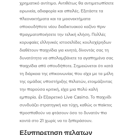
χρηματικό αντίτιμο. Αντιθέτως θα αντιμετωπίσετε
ειρωνεία, αδιαφορία και απειλές. Εξετάστε τα
πλεονεκτήματα και τα μειονεκτήματα
οποιουδήποτε νέου διαδικτυακού καζίνο πριν
πραγματοποιήσετε την τελική κλήση. Πολλές
κορυφαίες ελληνικές ιστοσελίδες κουλοχέρηδων
διαθέτουν παιχνίδια για κινητά, δίνοντάς σας τη
δυνατότητα να απολαμβάνετε τα αγαπημένα σας
παιχνίδια από οπουδήποτε. Σημειώνεται ότι κατά
τη διάρκεια της επικοινωνίας που είχα με τα μέλη
της ομάδας υποστήριξης πελατών, ετοιμάζοντας
την παρούσα κριτική, είχα μια πολύ καλή
εμπειρία. 👍 Εξαιρετικό Live Casino. Το παιχνίδι
συνδυάζει στρατηγική και τύχη, καθώς οι παίκτες
προσπαθούν να φτάσουν όσο το δυνατόν πιο
κοντά στο 21 χωρίς να το ξεπεράσουν.
Εξυπηρετηση πελατων