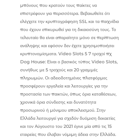
μπόνους που κρατούν τους παίκτες να
επιστρέφουν για περισσότερα. Βεβαιωθείτε ότι
ελέγχετε την κρυπτογράφηση SSL και τα παιχνίδια
που έχουν επικυρωθεί για τη δικαιοσύνη τους. Το
τελευταίο θα είναι απαραίτητο μόνο σε περίπτωση
ανάληψης και εφόσον δεν έχετε χρησιμοποιήσει
κρυπτονομίσματα. Video Slots 5 7 τροχοί πχ
Dog House: Είναι ο βασικός τύπος Video Slots,
συνήθως με 5 τροχούς και 20 γραμμές
πληρωμών. Οι αδειοδοτημένες πλατφόρμες
προσφέρουν εργαλεία και λειτουργίες για την
προστασία των παικτών, όπως όρια καταθέσεων,
χρονικά όρια σύνδεσης και δυνατότητα
προσωρινού ή μόνιμου αποκλεισμού. Στην
Ελλάδα λειτουργεί για σχεδόν δυόμιση δεκαετίες
και τον Αύγουστο του 2021 έγινε μία από τις 15
εταιρείες που έλαβαν νόμιμη άδεια στην Ελλάδα.