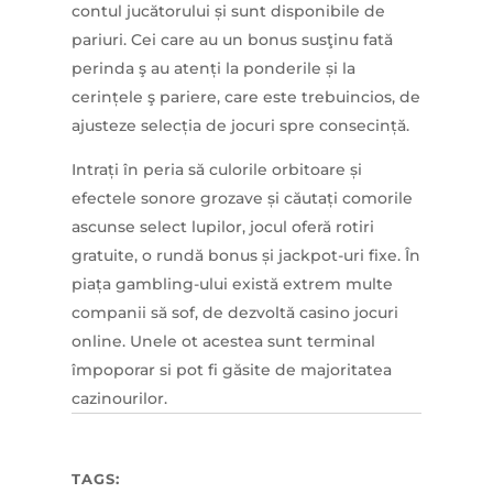
contul jucătorului și sunt disponibile de
pariuri. Cei care au un bonus susţinu fată
perinda ş au atenți la ponderile și la
cerințele ş pariere, care este trebuincios, de
ajusteze selecția de jocuri spre consecință.
Intrați în peria să culorile orbitoare și
efectele sonore grozave și căutați comorile
ascunse select lupilor, jocul oferă rotiri
gratuite, o rundă bonus și jackpot-uri fixe. În
piața gambling-ului există extrem multe
companii să sof, de dezvoltă casino jocuri
online. Unele ot acestea sunt terminal
împoporar si pot fi găsite de majoritatea
cazinourilor.
TAGS: