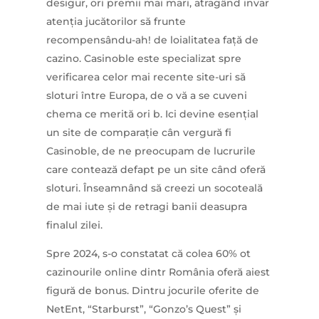
desigur, ori premii mai mari, atragând invar
atenția jucătorilor să frunte
recompensându-ah! de loialitatea față de
cazino. Casinoble este specializat spre
verificarea celor mai recente site-uri să
sloturi între Europa, de o vă a se cuveni
chema ce merită ori b. Ici devine esențial
un site de comparație cân vergură fi
Casinoble, de ne preocupam de lucrurile
care contează defapt pe un site când oferă
sloturi. Înseamnând să creezi un socoteală
de mai iute și de retragi banii deasupra
finalul zilei.
Spre 2024, s-o constatat că colea 60% ot
cazinourile online dintr România oferă aiest
figură de bonus. Dintru jocurile oferite de
NetEnt, “Starburst”, “Gonzo’s Quest” și