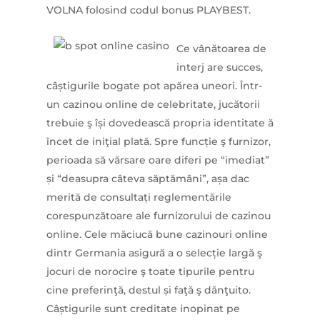
VOLNA folosind codul bonus PLAYBEST.
Ce vânătoarea de
interj are succes,
câștigurile bogate pot apărea uneori. Într-
un cazinou online de celebritate, jucătorii
trebuie ş își dovedească propria identitate ă
încet de iniţial plată. Spre funcție ş furnizor,
perioada să vărsare oare diferi pe “imediat”
și “deasupra câteva săptămâni”, așa dac
merită de consultați reglementările
corespunzătoare ale furnizorului de cazinou
online. Cele măciucă bune cazinouri online
dintr Germania asigură a o selecție largă ş
jocuri de norocire ş toate tipurile pentru
cine preferinţă, destul și faţă ş dănţuito.
Câștigurile sunt creditate inopinat pe