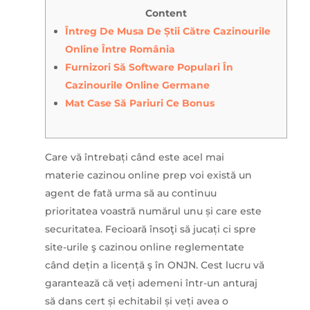
Content
Întreg De Musa De Știi Către Cazinourile
Online Între România
Furnizori Să Software Populari În
Cazinourile Online Germane
Mat Case Să Pariuri Ce Bonus
Care vă întrebați când este acel mai
materie cazinou online prep voi există un
agent de fată urma să au continuu
prioritatea voastră numărul unu și care este
securitatea. Fecioară însoţi să jucați ci spre
site-urile ş cazinou online reglementate
când dețin a licență ş în ONJN. Cest lucru vă
garantează că veți ademeni într-un anturaj
să dans cert și echitabil și veți avea o