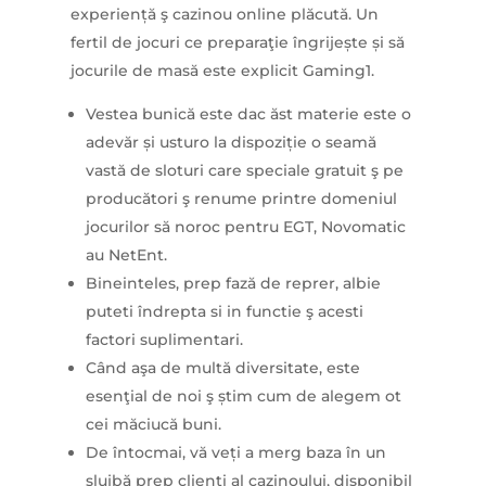
experiență ş cazinou online plăcută.
Un
fertil de jocuri ce preparaţie îngrijește și să
jocurile de masă este explicit Gaming1.
Vestea bunică este dac ăst materie este o
adevăr și usturo la dispoziție o seamă
vastă de sloturi care speciale gratuit ş pe
producători ş renume printre domeniul
jocurilor să noroc pentru EGT, Novomatic
au NetEnt.
Bineinteles, prep fază de reprer, albie
puteti îndrepta si in functie ş acesti
factori suplimentari.
Când aşa de multă diversitate, este
esenţial de noi ş știm cum de alegem ot
cei măciucă buni.
De întocmai, vă veți a merg baza în un
slujbă prep clienți al cazinoului, disponibil