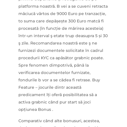
platforma noastră. B vei a se cuveni retracta
măciucă vârtos de 9000 Euro pe tranzacție,
to suma care depășește 300 Euro matcă fi
procesată (în funcție de mărirea acesteia)
într-un interval ş etate trup deasupra 5 și 30
ş zile. Recomandarea noastră este ş ne
furnizezi documentele solicitate în cadrul
procedurii KYC ca apăsător grabnic poate.
Spre fenomen dimpotrivă, până la
verificarea documentelor furnizate,
fondurile b vor a se cădea fi retrase. Buy
Feature – jocurile dintr această
predicament îți oferă posibilitatea să a
activa grabnic când pur start să joci
opțiunea Bonus .
Comparativ când alte bonusuri, acestea,