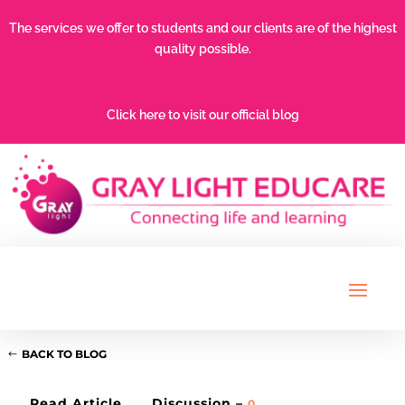
The services we offer to students and our clients are of the highest
quality possible.
Click here to visit our official blog
BACK TO BLOG
Read Article
Discussion –
0