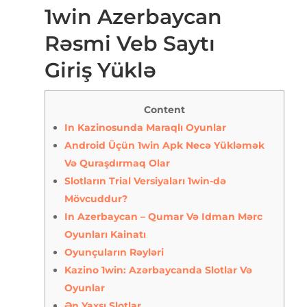
1win Azerbaycan
Rəsmi Veb Saytı
Giriş Yüklə
Content
In Kazinosunda Maraqlı Oyunlar
Android Üçün 1win Apk Necə Yükləmək
Və Quraşdırmaq Olar
Slotların Trial Versiyaları 1win-də
Mövcuddur?
In Azerbaycan – Qumar Və Idman Mərc
Oyunları Kainatı
Oyunçuların Rəyləri
Kazino 1win: Azərbaycanda Slotlar Və
Oyunlar
Ən Yaxşı Slotlar