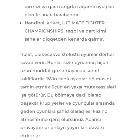
qırmızı və qara rəngdə rəqəmli oyuqları
olan fırlanan barabandır.
Həndbol, kriket, ULTIMATE FIGHTER
CHAMPIONSHIPS, reqbi və dart kimi
sahələr diqqətdən kənarda qalmır.
Rulet, blekecekvə stolüstü oyunlar dərhal
cavab verir. Bunlar sizin oynamaq üçün
uzun müddət gözləməyəcək sürətli
təkliflərdir. 1Win canlı oyunlar bölməsini
təmin etmək üçün ən yaxşı mütəxəssisləri
işə götürür. Bu bölməyə daxil olaraq
peşəkar krupiyerlər və oyunçular arasında
gedən oyunlara şahid olaraq əsl kazino
atmosferinə qərq olursunuz. Aparıcı
provayderlər onlayn yayımları davam
etdirirlər.