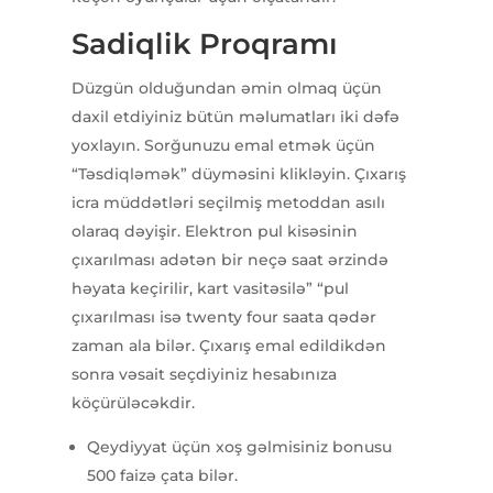
Sadiqlik Proqramı
Düzgün olduğundan əmin olmaq üçün
daxil etdiyiniz bütün məlumatları iki dəfə
yoxlayın. Sorğunuzu emal etmək üçün
“Təsdiqləmək” düyməsini klikləyin. Çıxarış
icra müddətləri seçilmiş metoddan asılı
olaraq dəyişir. Elektron pul kisəsinin
çıxarılması adətən bir neçə saat ərzində
həyata keçirilir, kart vasitəsilə” “pul
çıxarılması isə twenty four saata qədər
zaman ala bilər. Çıxarış emal edildikdən
sonra vəsait seçdiyiniz hesabınıza
köçürüləcəkdir.
Qeydiyyat üçün xoş gəlmisiniz bonusu
500 faizə çata bilər.