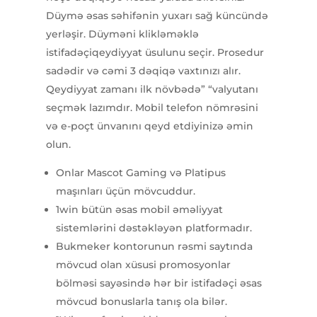
Düymə əsas səhifənin yuxarı sağ küncündə
yerləşir. Düyməni klikləməklə
istifadəçiqeydiyyat üsulunu seçir. Prosedur
sadədir və cəmi 3 dəqiqə vaxtınızı alır.
Qeydiyyat zamanı ilk növbədə” “valyutanı
seçmək lazımdır. Mobil telefon nömrəsini
və e-poçt ünvanını qeyd etdiyinizə əmin
olun.
Onlar Mascot Gaming və Platipus
maşınları üçün mövcuddur.
1win bütün əsas mobil əməliyyat
sistemlərini dəstəkləyən platformadır.
Bukmeker kontorunun rəsmi saytında
mövcud olan xüsusi promosyonlar
bölməsi sayəsində hər bir istifadəçi əsas
mövcud bonuslarla tanış ola bilər.