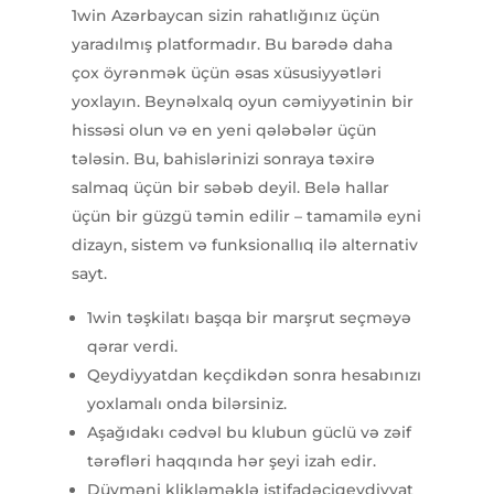
1win Azərbaycan sizin rahatlığınız üçün
yaradılmış platformadır. Bu barədə daha
çox öyrənmək üçün əsas xüsusiyyətləri
yoxlayın. Beynəlxalq oyun cəmiyyətinin bir
hissəsi olun və en yeni qələbələr üçün
tələsin. Bu, bahislərinizi sonraya təxirə
salmaq üçün bir səbəb deyil. Belə hallar
üçün bir güzgü təmin edilir – tamamilə eyni
dizayn, sistem və funksionallıq ilə alternativ
sayt.
1win təşkilatı başqa bir marşrut seçməyə
qərar verdi.
Qeydiyyatdan keçdikdən sonra hesabınızı
yoxlamalı onda bilərsiniz.
Aşağıdakı cədvəl bu klubun güclü və zəif
tərəfləri haqqında hər şeyi izah edir.
Düyməni klikləməklə istifadəçiqeydiyyat