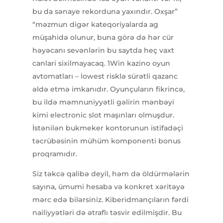
bu da sənaye rekorduna yaxındır. Oxşar”
“məzmun digər kateqoriyalarda ag
müşahidə olunur, buna görə də hər cür
həyəcanı sevənlərin bu saytda heç vaxt
canlari sixilmayacaq. 1Win kazino oyun
avtomatları – lowest risklə sürətli qazanc
əldə etmə imkanıdır. Oyunçuların fikrincə,
bu ildə məmnuniyyətli gəlirin mənbəyi
kimi electronic slot maşınları olmuşdur.
İstənilən bukmeker kontorunun istifadəçi
təcrübəsinin mühüm komponenti bonus
proqramıdır.
Siz təkcə qalibə deyil, həm də öldürmələrin
sayına, ümumi hesaba və konkret xəritəyə
mərc edə bilərsiniz. Kiberidmançıların fərdi
nailiyyətləri də ətraflı təsvir edilmişdir. Bu