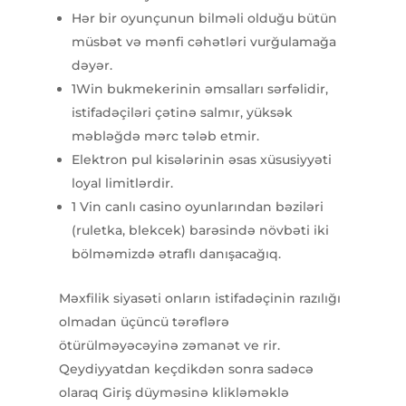
Hər bir oyunçunun bilməli olduğu bütün
müsbət və mənfi cəhətləri vurğulamağa
dəyər.
1Win bukmekerinin əmsalları sərfəlidir,
istifadəçiləri çətinə salmır, yüksək
məbləğdə mərc tələb etmir.
Elektron pul kisələrinin əsas xüsusiyyəti
loyal limitlərdir.
1 Vin canlı casino oyunlarından bəziləri
(ruletka, blekcek) barəsində növbəti iki
bölməmizdə ətraflı danışacağıq.
Məxfilik siyasəti onların istifadəçinin razılığı
olmadan üçüncü tərəflərə
ötürülməyəcəyinə zəmanət ve rir.
Qeydiyyatdan keçdikdən sonra sadəcə
olaraq Giriş düyməsinə klikləməklə