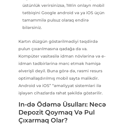
üstünlük verirsinizsə, 1Win onlayn mobil
tətbiqini Google android və ya iOS üçün
tamammilə pulsuz olaraq endirə
bilərsiniz.
Kartın düzgün göstərilmədiyi təqdirdə
pulun çıxarılmasına qadağa da va.
Kompüter vasitəsilə idman növlərinə və e-
idman tədbirlərinə mərc etmək həmişə
əlverişli deyil. Buna görə də, rəsmi resurs
optimallaşdırılmış mobil sayta malikdir.
Android və iOS” “əməliyyat sistemləri ilə
işləyən cihazlarda rahat şəkildə göstərilir.
In-də Ödəmə Üsulları: Necə
Depozit Qoymaq Və Pul
Çıxarmaq Olar?