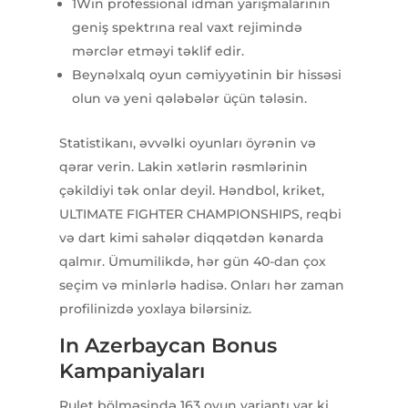
1Win professional idman yarışmalarının
geniş spektrına real vaxt rejimində
mərclər etməyi təklif edir.
Beynəlxalq oyun cəmiyyətinin bir hissəsi
olun və yeni qələbələr üçün tələsin.
Statistikanı, əvvəlki oyunları öyrənin və
qərar verin. Lakin xətlərin rəsmlərinin
çəkildiyi tək onlar deyil. Həndbol, kriket,
ULTIMATE FIGHTER CHAMPIONSHIPS, reqbi
və dart kimi sahələr diqqətdən kənarda
qalmır. Ümumilikdə, hər gün 40-dan çox
seçim və minlərlə hadisə. Onları hər zaman
profilinizdə yoxlaya bilərsiniz.
In Azerbaycan Bonus
Kampaniyaları
Rulet bölməsində 163 oyun variantı var ki,