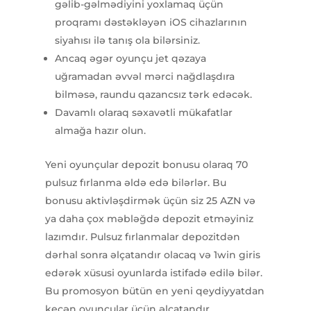
gəlib-gəlmədiyini yoxlamaq üçün
proqramı dəstəkləyən iOS cihazlarının
siyahısı ilə tanış ola bilərsiniz.
Ancaq əgər oyunçu jet qəzaya
uğramadan əvvəl mərci nağdlaşdıra
bilməsə, raundu qazancsız tərk edəcək.
Davamlı olaraq səxavətli mükafatlar
almağa hazır olun.
Yeni oyunçular depozit bonusu olaraq 70
pulsuz fırlanma əldə edə bilərlər. Bu
bonusu aktivləşdirmək üçün siz 25 AZN və
ya daha çox məbləğdə depozit etməyiniz
lazımdır. Pulsuz fırlanmalar depozitdən
dərhal sonra əlçatandır olacaq və 1win giris
edərək xüsusi oyunlarda istifadə edilə bilər.
Bu promosyon bütün en yeni qeydiyyatdan
keçən oyunçular üçün əlçatandır.