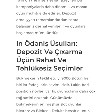
1win on the internet istifadəçiləri bu
kampaniyalarla daha dinamik və maraqlı
oyun mühiti əldə edirlər. Depozit
əməliyyatı tamamlandıqdan sonra
balansınız dərhal yenilənir və oyunlara
başlamaq mümkündür.
In Ödəniş Üsulları:
Depozit Və Çıxarma
Üçün Rahat Və
Təhlükəsiz Seçimlər
Bukmekerin təklif etdiyi 9000 slotun hər
biri istifadəçilərin sevimlisidir. Lakin bəzi
position növləri var ki, oyunçuların daha çox
rəğbətini qazanıb. Günümüzdə
bukmekerin ən məşhur slot oyunları
bitstarz və Blekcek Deluks hesab olunur.