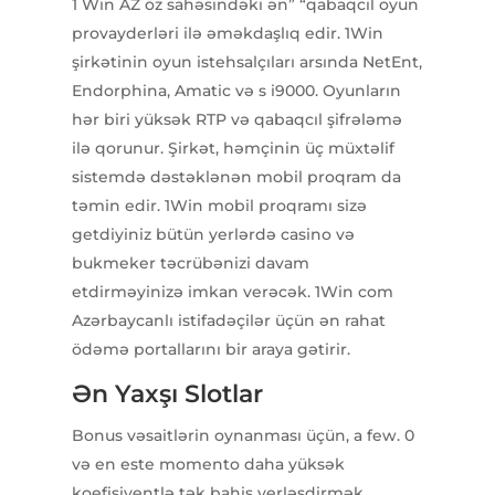
1 Win AZ öz sahəsindəki ən” “qabaqcıl oyun
provayderləri ilə əməkdaşlıq edir. 1Win
şirkətinin oyun istehsalçıları arsında NetEnt,
Endorphina, Amatic və s i9000. Oyunların
hər biri yüksək RTP və qabaqcıl şifrələmə
ilə qorunur. Şirkət, həmçinin üç müxtəlif
sistemdə dəstəklənən mobil proqram da
təmin edir. 1Win mobil proqramı sizə
getdiyiniz bütün yerlərdə casino və
bukmeker təcrübənizi davam
etdirməyinizə imkan verəcək. 1Win com
Azərbaycanlı istifadəçilər üçün ən rahat
ödəmə portallarını bir araya gətirir.
Ən Yaxşı Slotlar
Bonus vəsaitlərin oynanması üçün, a few. 0
və en este momento daha yüksək
koefisiyentlə tək bahis yerləşdirmək