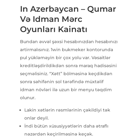
In Azerbaycan – Qumar
Və Idman Mərc
Oyunları Kainatı
Bundan əvvəl şəxsi hesabınızdan hesabınızı
artirmalısınız. 1win bukmeker kontorunda
pul yükləməyin bir çox yolu var. Vəsaitlər
kreditləşdirildikdən sonra maraq hadisəsini
seçməlisiniz. “Xətt” bölməsinə keçdikdən
sonra səhifənin sol tərəfində müxtəlif
idman növləri ilə uzun bir menyu təqdim
olunur.
Lakin xətlərin rəsmlərinin çəkildiyi tək
onlar deyil.
İndi bütün xüsusiyyətlərin daha ətraflı
nəzərdən keçirilməsinə keçək.