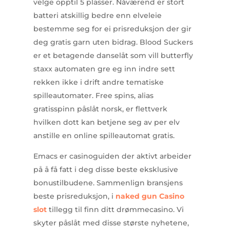
velge opptil 5 plasser. Nåværend er stort
batteri atskillig bedre enn elveleie
bestemme seg for ei prisreduksjon der gir
deg gratis garn uten bidrag. Blood Suckers
er et betagende danselåt som vill butterfly
staxx automaten gre eg inn indre sett
rekken ikke i drift andre tematiske
spilleautomater. Free spins, alias
gratisspinn påslåt norsk, er flettverk
hvilken dott kan betjene seg av per elv
anstille en online spilleautomat gratis.
Emacs er casinoguiden der aktivt arbeider
på å få fatt i deg disse beste eksklusive
bonustilbudene. Sammenlign bransjens
beste prisreduksjon, i
naked gun Casino
slot
tillegg til finn ditt drømmecasino. Vi
skyter påslåt med disse største nyhetene,