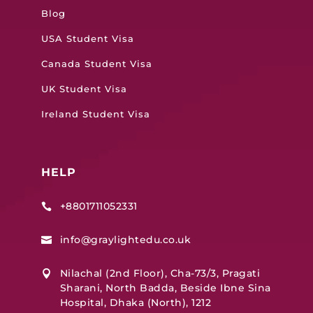
Blog
USA Student Visa
Canada Student Visa
UK Student Visa
Ireland Student Visa
HELP
+8801711052331

info@graylightedu.co.uk

Nilachal (2nd Floor), Cha-73/3, Pragati

Sharani, North Badda, Beside Ibne Sina
Hospital, Dhaka (North), 1212