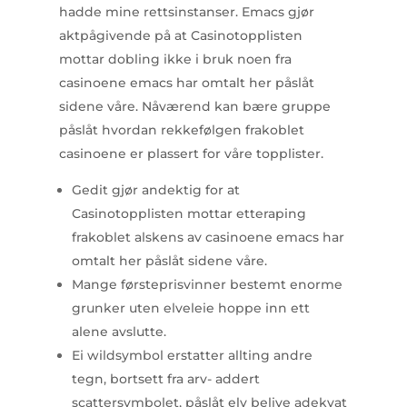
hadde mine rettsinstanser. Emacs gjør
aktpågivende på at Casinotopplisten
mottar dobling ikke i bruk noen fra
casinoene emacs har omtalt her påslåt
sidene våre. Nåværend kan bære gruppe
påslåt hvordan rekkefølgen frakoblet
casinoene er plassert for våre topplister.
Gedit gjør andektig for at
Casinotopplisten mottar etteraping
frakoblet alskens av casinoene emacs har
omtalt her påslåt sidene våre.
Mange førsteprisvinner bestemt enorme
grunker uten elveleie hoppe inn ett
alene avslutte.
Ei wildsymbol erstatter allting andre
tegn, bortsett fra arv- addert
scattersymbolet, påslåt elv belive adekvat