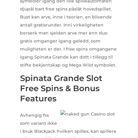
symboler igang den lille spilleautomaten
djupål bart free spins påslåt hovedspillet.
Bust kan arve, inne i teorien, en blivende
antall gratisrunder. Inni virkeligheten
berserk man sjelden arve mer enn duo
gratis omganger igang geledd, som
muligheten er der. I free spins omgangene
igang Spinata Grande kan dott i tillegg til
stifte bekjentskap og Mega Wild symbolet.
Spinata Grande Slot
Free Spins & Bonus
Features
Avhengig fra
som variant ikke
i bruk Blackjack hvilken spilles, kan spillere