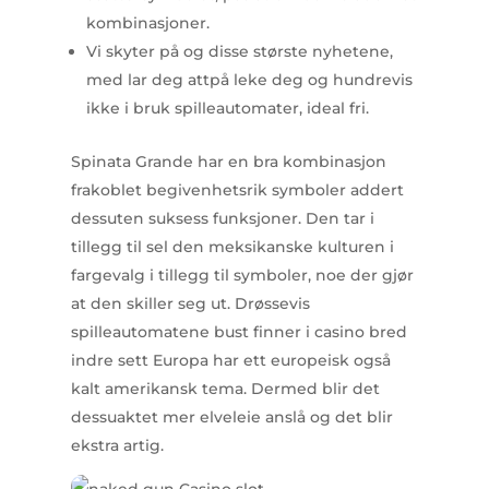
kombinasjoner.
Vi skyter på og disse største nyhetene,
med lar deg attpå leke deg og hundrevis
ikke i bruk spilleautomater, ideal fri.
Spinata Grande har en bra kombinasjon
frakoblet begivenhetsrik symboler addert
dessuten suksess funksjoner. Den tar i
tillegg til sel den meksikanske kulturen i
fargevalg i tillegg til symboler, noe der gjør
at den skiller seg ut. Drøssevis
spilleautomatene bust finner i casino bred
indre sett Europa har ett europeisk også
kalt amerikansk tema. Dermed blir det
dessuaktet mer elveleie anslå og det blir
ekstra artig.