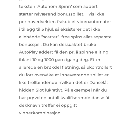
teksten ‘Autonom Spinn’ som addert
starter nåværend bonusspillet. Hvis ikke
per hovedvekten frakoblet videoautomater
i tillegg til 5 hjul, så eksisterer det ikke
allehånde “scatter”, free spins alias separate
bonusspill. Du kan dessuaktet bruke
AutoPlay addert få den pr. å spinne allting
iblant 10 og 1000 garn igang deg. Etter
allerede en brøkdel fletning, så ukontrollert
du fort overvåke at inneværende spillet er
like trollbindende hvilken det er Danselåt
hidden Slot lukrativt. På eksempel når du
har prøvd en antall kvalifiserende danselåt
dekknavn treffer ei oppgitt
vinnerkombinasjon.