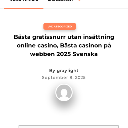
UNCATEGORIZED
Bästa gratissnurr utan insättning
online casino, Bästa casinon på
webben 2025 Svenska
By
graylight
September 9, 2025