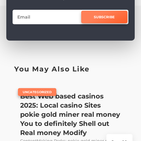
SUBSCRIBE
You May Also Like
|
UNCATEGORIZED
Best Web based casinos
2025: Local casino Sites
pokie gold miner real money
You to definitely Shell out
Real money Modify
ContentMaking Perks: pokie gold miner real