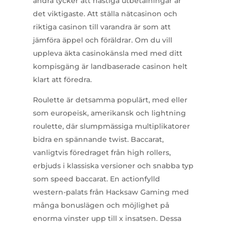
andra tycker att hastiga utbetalningar är
det viktigaste.
Att ställa nätcasinon och
riktiga casinon till varandra är som att
jämföra äppel och föräldrar. Om du vill
uppleva äkta casinokänsla med med ditt
kompisgäng är landbaserade casinon helt
klart att föredra.
Roulette är detsamma populärt, med eller
som europeisk, amerikansk och lightning
roulette, där slumpmässiga multiplikatorer
bidra en spännande twist. Baccarat,
vanligtvis föredraget från high rollers,
erbjuds i klassiska versioner och snabba typ
som speed baccarat. En actionfylld
western-palats från Hacksaw Gaming med
många bonuslägen och möjlighet på
enorma vinster upp till x insatsen. Dessa