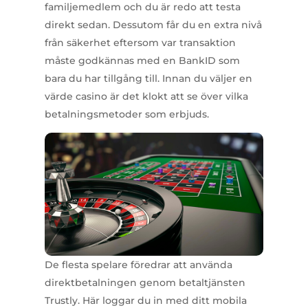
familjemedlem och du är redo att testa
direkt sedan. Dessutom får du en extra nivå
från säkerhet eftersom var transaktion
måste godkännas med en BankID som
bara du har tillgång till. Innan du väljer en
värde casino är det klokt att se över vilka
betalningsmetoder som erbjuds.
De flesta spelare föredrar att använda
direktbetalningen genom betaltjänsten
Trustly. Här loggar du in med ditt mobila