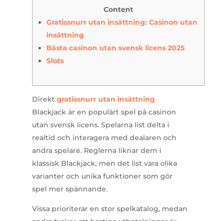
Content
Gratissnurr utan insättning: Casinon utan
insättning
Bästa casinon utan svensk licens 2025
Slots
Direkt
gratissnurr utan insättning
Blackjack är en populärt spel på casinon
utan svensk licens. Spelarna list delta i
realtid och interagera med dealaren och
andra spelare. Reglerna liknar dem i
klassisk Blackjack, men det list vara olika
varianter och unika funktioner som gör
spel mer spännande.
Vissa prioriterar en stor spelkatalog, medan