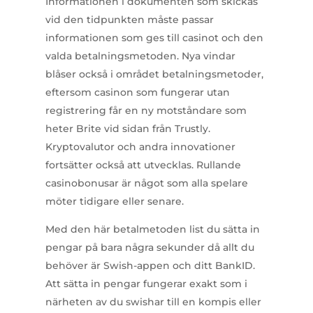
Informationen i dokumenten som skickas
vid den tidpunkten måste passar
informationen som ges till casinot och den
valda betalningsmetoden. Nya vindar
blåser också i området betalningsmetoder,
eftersom casinon som fungerar utan
registrering får en ny motståndare som
heter Brite vid sidan från Trustly.
Kryptovalutor och andra innovationer
fortsätter också att utvecklas. Rullande
casinobonusar är något som alla spelare
möter tidigare eller senare.
Med den här betalmetoden list du sätta in
pengar på bara några sekunder då allt du
behöver är Swish-appen och ditt BankID.
Att sätta in pengar fungerar exakt som i
närheten av du swishar till en kompis eller