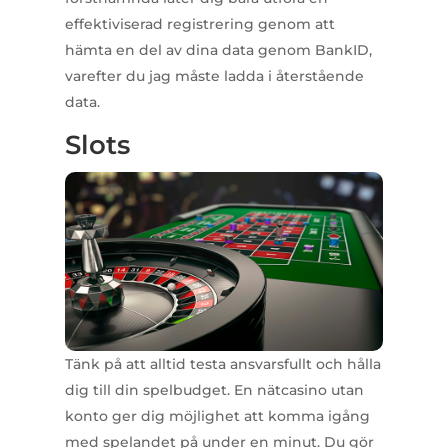
effektiviserad registrering genom att
hämta en del av dina data genom BankID,
varefter du jag måste ladda i återstående
data.
Slots
Tänk på att alltid testa ansvarsfullt och hålla
dig till din spelbudget. En nätcasino utan
konto ger dig möjlighet att komma igång
med spelandet på under en minut. Du gör