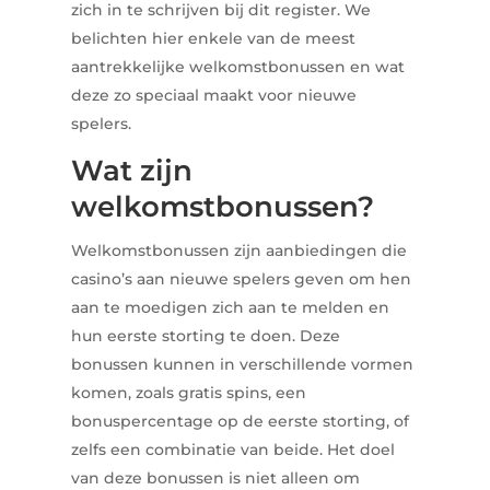
zich in te schrijven bij dit register. We
belichten hier enkele van de meest
aantrekkelijke welkomstbonussen en wat
deze zo speciaal maakt voor nieuwe
spelers.
Wat zijn
welkomstbonussen?
Welkomstbonussen zijn aanbiedingen die
casino’s aan nieuwe spelers geven om hen
aan te moedigen zich aan te melden en
hun eerste storting te doen. Deze
bonussen kunnen in verschillende vormen
komen, zoals gratis spins, een
bonuspercentage op de eerste storting, of
zelfs een combinatie van beide. Het doel
van deze bonussen is niet alleen om