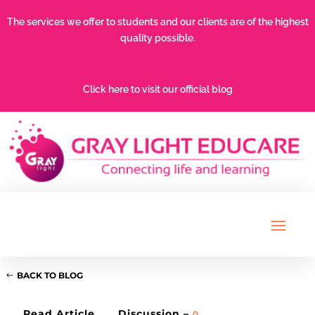
The services we offer to students and our clients are of the highest
quality possible.
Click here to visit our official blog
BACK TO BLOG
Read Article
Discussion –
0