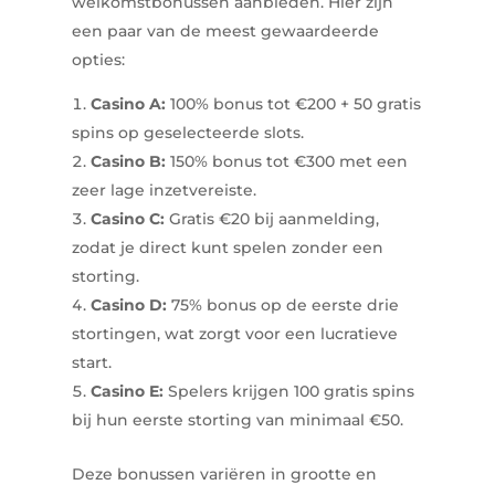
welkomstbonussen aanbieden. Hier zijn
een paar van de meest gewaardeerde
opties:
Casino A:
100% bonus tot €200 + 50 gratis
spins op geselecteerde slots.
Casino B:
150% bonus tot €300 met een
zeer lage inzetvereiste.
Casino C:
Gratis €20 bij aanmelding,
zodat je direct kunt spelen zonder een
storting.
Casino D:
75% bonus op de eerste drie
stortingen, wat zorgt voor een lucratieve
start.
Casino E:
Spelers krijgen 100 gratis spins
bij hun eerste storting van minimaal €50.
Deze bonussen variëren in grootte en