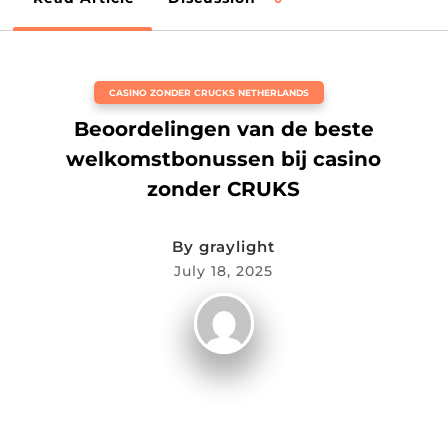
CASINO ZONDER CRUCKS NETHERLANDS
Beoordelingen van de beste
welkomstbonussen bij casino
zonder CRUKS
By
graylight
July 18, 2025