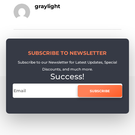
graylight
SUBSCRIBE TO NEWSLETTER
Subscribe to our Newsletter for Latest Updates, Special
Discounts, and much more.
Success!
SUBSCRIBE