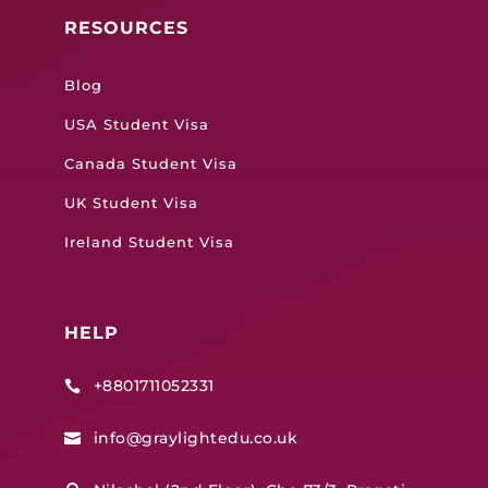
RESOURCES
Blog
USA Student Visa
Canada Student Visa
UK Student Visa
Ireland Student Visa
HELP
+8801711052331

info@graylightedu.co.uk
