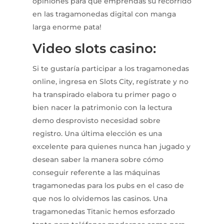
opiniones para que emprendas su recorrido
en las tragamonedas digital con manga
larga enorme pata!
Video slots casino:
Si te gustaría participar a los tragamonedas
online, ingresa en Slots City, regístrate y no
ha transpirado elabora tu primer pago o
bien nacer la patrimonio con la lectura
demo desprovisto necesidad sobre
registro. Una última elección es una
excelente para quienes nunca han jugado y
desean saber la manera sobre cómo
conseguir referente a las máquinas
tragamonedas para los pubs en el caso de
que nos lo olvidemos las casinos. Una
tragamonedas Titanic hemos esforzado