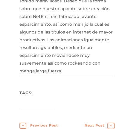
sonido maravillosos. Deseo que la forma
sobre que nuestro aparato sobre creación
sobre NetEnt han fabricado levante
esparcimiento, así­ como me rijo la cual es
algunos de las títulos en internet de mayor
productivos. Las animaciones igualmente
resultan agradables, mediante un
esparcimiento moviéndose muy
suavemente así­ como rockeando con
manga larga fuerza.
TAGS:
←
Previous Post
Next Post
→