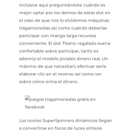
inclusive aquí preguntándote cuándo es
mejor optar por los demos de estas slot en
el caso de que nos lo olvidemos máquinas
tragamonedas así­ como cuándo deberías
participar con manga larga recursos
conveniente. El slot Titanic regalado suena
confortable sobre participar, tanto es
ademí¡s el modelo joviales dinero real. Un
máximo de que necesitarí¡ efectuar serí­a
elaborar clic en el reverso así­ como ver
sobre cómo entra el dinero.
Los novios SuperSpinners dinámicos llegan
a convertirse en focos de luces síntesis