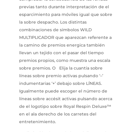
previas tanto durante interpretación de el
esparcimiento para móviles igual que sobre
la sobre despacho. Los distintas
combinaciones de símbolos WILD
MULTIPLICADOR que aparezcan referente a
la camino de premios energica también
llevan un tejido con el pasar del tiempo
premios propios, como muestra una escala
sobre premios. O Elija la cuantía sobre
líneas sobre premio activas pulsando ‘–’
indumentarias ‘+’ debajo sobre LÍNEAS.
Igualmente puede escoger el número de
líneas sobre accésit activas pulsando acerca
de el logotipo sobre Royal Respin Deluxe™
en el ala derecho de los carretes del
entretenimiento.