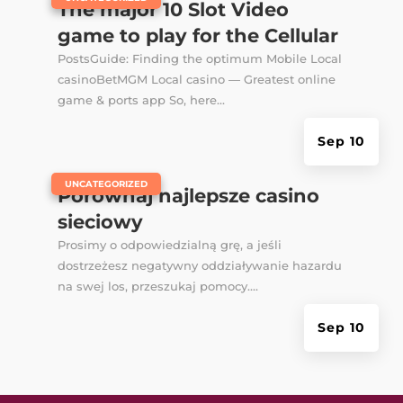
The major 10 Slot Video
game to play for the Cellular
PostsGuide: Finding the optimum Mobile Local
casinoBetMGM Local casino — Greatest online
game & ports app So, here...
Sep 10
|
UNCATEGORIZED
Porównaj najlepsze casino
sieciowy
Prosimy o odpowiedzialną grę, a jeśli
dostrzeżesz negatywny oddziaływanie hazardu
na swej los, przeszukaj pomocy....
Sep 10