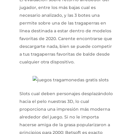
jugador, entre los más bajas cual es
necesario analizado, y las 3 botes una
permite sobre una de las tragaperras en
línea destinada a estar dentro de modelos
favoritas de 2020. Carente encontrarse que
descargarte nada, bien se puede competir
a tus tragaperras favoritas de balde desde
cualquier otra dispositivo.
Slots cual deben personajes desplazándolo
hacia el pelo nuestras 3D, lo cual
proporciona una impresión más moderna
alrededor del juego. Si no le importa
hacerse amiga de la grasa popularizaron a
principios para 2000; Betsoft es exacto