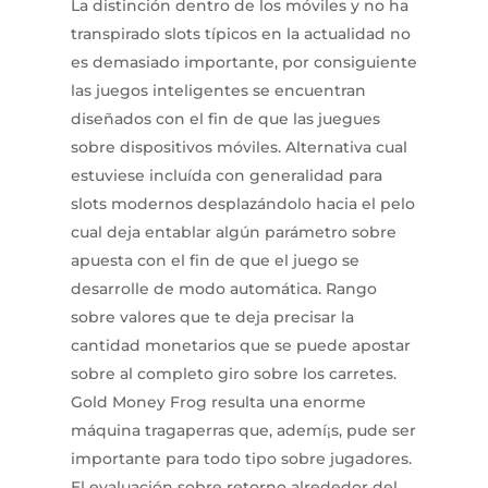
La distinción dentro de los móviles y no ha
transpirado slots tí­picos en la actualidad no
es demasiado importante, por consiguiente
las juegos inteligentes se encuentran
diseñados con el fin de que las juegues
sobre dispositivos móviles. Alternativa cual
estuviese incluída con generalidad para
slots modernos desplazándolo hacia el pelo
cual deja entablar algún parámetro sobre
apuesta con el fin de que el juego se
desarrolle de modo automática. Rango
sobre valores que te deja precisar la
cantidad monetarios que se puede apostar
sobre al completo giro sobre los carretes.
Gold Money Frog resulta una enorme
máquina tragaperras que, ademí¡s, pude ser
importante para todo tipo sobre jugadores.
El evaluación sobre retorno alrededor del