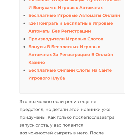
И Бонусам в Игровых Автоматах
Бесплатные Игровые Автоматы Онлайн
Где Поиграть и Бесплатные Игровые
Автоматы Без Регистрации
Производители Игровых Слотов
Бонусы В Бесплатных Игровых
Автоматах За Регистрацию В Онлайн
Казино
Бесплатные Онлайн Слоты На Сайте
Игрового Клуба
Это возможно если релиз еще не
предстоял, но детали этой новинки уже
придуманы. Как только послепослезавтра
запуск слота, у вас появится
возможностей сыграть в него. После