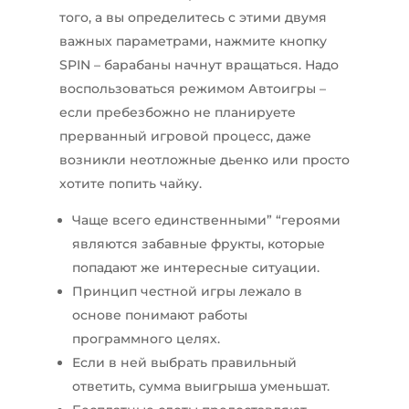
того, а вы определитесь с этими двумя
важных параметрами, нажмите кнопку
SPIN – барабаны начнут вращаться. Надо
воспользоваться режимом Автоигры –
если пребезбожно не планируете
прерванный игровой процесс, даже
возникли неотложные дьенко или просто
хотите попить чайку.
Чаще всего единственными” “героями
являются забавные фрукты, которые
попадают же интересные ситуации.
Принцип честной игры лежало в
основе понимают работы
программного целях.
Если в ней выбрать правильный
ответить, сумма выигрыша уменьшат.