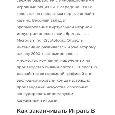
свежие разработки с инновационными
игровыми опциями. В середине 1990-х
годов начал появляться первые онлайн-
казино. Весомый вклад а”
“формирование виртуальной игорной
индустрии внесли такие бренды, как
Microgaming, Cryptologic. Отрасль
интенсивно развивалась, и уже второму
началу 2000-х сформировалось
множество компаний, нацеленных на
производство онлайн-слотов. От простых
разработок со скромной графикой они
эволюционировали конца настоящих
произведений искусства, способных
конкурировать киромарусом
казуальными играми.
Как заканчивать Играть В