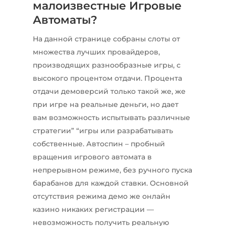
малоизвестные Игровые
Автоматы?
На данной странице собраны слоты от
множества лучших провайдеров,
производящих разнообразные игры, с
высокого процентом отдачи. Процента
отдачи демоверсий только такой же, же
при игре на реальные деньги, но дает
вам возможность испытывать различные
стратегии” “игры или разрабатывать
собственные. Автоспин – пробный
вращения игрового автомата в
непрерывном режиме, без ручного пуска
барабанов для каждой ставки. Основной
отсутствия режима демо же онлайн
казино никаких регистрации ―
невозможность получить реальную