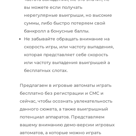
вы можете если получать
нерегулярные выигрыши, но высокие
суммы, либо быстро потеряем свой
банкролл а бонусные баллы.
Не забывайте обращать внимание на
скорость игры, или частоту выпадения,
которая представляет себе скорость
или частоту выпадения выигрышей а
бесплатных слотах.
Предлагаем в игровые автоматы играть
бесплатно без регистрации и СМС и
сейчас, чтобы осознать увлекательность
данного сюжета, а также выигрышный
потенциал аппаратов. Представляем
вашему вниманию демо-версии игровых
автоматов, а которые можно играть