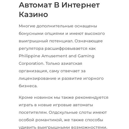
Автомат В Интернет
Казино
Многие дополнительные оснащены
бонусными опциями и имеют высокого
выигрышный потенциал. Означающее
регулятора расшифровывается как
Philippine Amusement and Gaming
Corporation. Только азиатская
организация, саму отвечает за
лицензирование и развитие игорного
бизнеса.
Кроме новинок мы также рекомендуется
играть в новые игровые автоматы
посетителям. Олдскульные слоты имеют
особой романтикой, же также способы
удивить выигрышными возможностями.