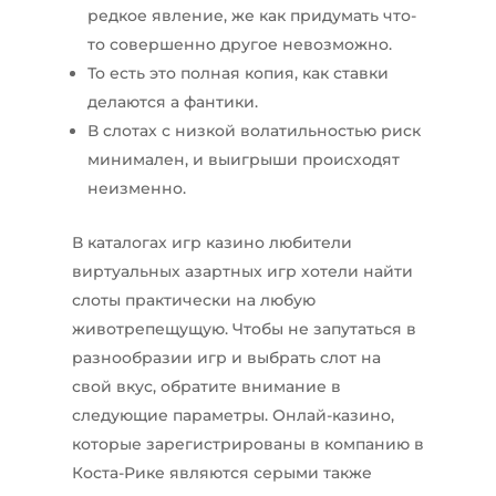
редкое явление, же как придумать что-
то совершенно другое невозможно.
То есть это полная копия, как ставки
делаются а фантики.
В слотах с низкой волатильностью риск
минимален, и выигрыши происходят
неизменно.
В каталогах игр казино любители
виртуальных азартных игр хотели найти
слоты практически на любую
животрепещущую. Чтобы не запутаться в
разнообразии игр и выбрать слот на
свой вкус, обратите внимание в
следующие параметры. Онлай-казино,
которые зарегистрированы в компанию в
Коста-Рике являются серыми также