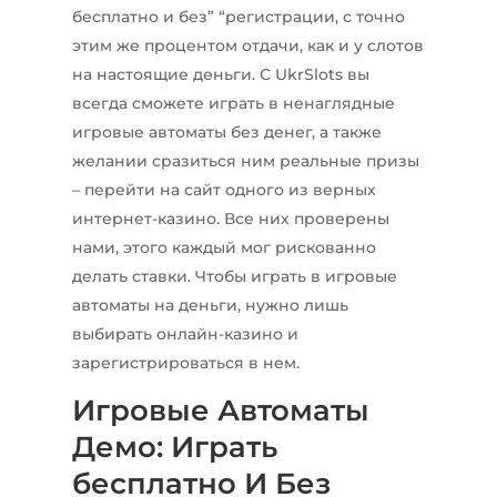
бесплатно и без” “регистрации, с точно
этим же процентом отдачи, как и у слотов
на настоящие деньги. С UkrSlots вы
всегда сможете играть в ненаглядные
игровые автоматы без денег, а также
желании сразиться ним реальные призы
– перейти на сайт одного из верных
интернет-казино. Все них проверены
нами, этого каждый мог рискованно
делать ставки. Чтобы играть в игровые
автоматы на деньги, нужно лишь
выбирать онлайн-казино и
зарегистрироваться в нем.
Игровые Автоматы
Демо: Играть
бесплатно И Без