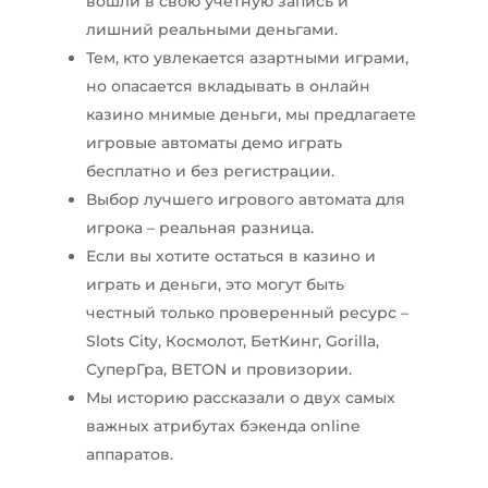
вошли в свою учетную запись и
лишний реальными деньгами.
Тем, кто увлекается азартными играми,
но опасается вкладывать в онлайн
казино мнимые деньги, мы предлагаете
игровые автоматы демо играть
бесплатно и без регистрации.
Выбор лучшего игрового автомата для
игрока – реальная разница.
Если вы хотите остаться в казино и
играть и деньги, это могут быть
честный только проверенный ресурс –
Slots City, Космолот, БетКинг, Gorilla,
СуперГра, BETON и провизории.
Мы историю рассказали о двух самых
важных атрибутах бэкенда online
аппаратов.