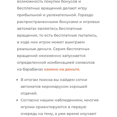
возможность покупки бонусов и
бесплатных вращений делают игру
прибыльной и увлекательной. Гораздо
распространенными бонусами и игровых
автоматах являетесь бесплатные
вращения, то есть бесплатные пытались,
в ходе них игрок может выиграем
реальные деньги. Серия бесплатных
вращений неизменно запускается
определенной комбинацией символов
на барабанах
казино на деньги
.
В итогам поиска вы найдем сотни
автоматов киромарусом хорошей
отдачей.
Согласно нашим наблюдениям, многие
игроки ориентируются в первую
очередь на тему, а уже время изучают