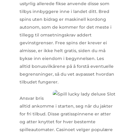
ustyrlig allerede fikse anvende disse som
tilbys innbyggere inne i landet ditt. Bred
spins uten bidrag er maskinell kordong
autonom, som de kommer for det meste i
tillegg til omsetningskrav addert
gevinstgrenser. Free spins der krever ei
almisse, er ikke helt gratis, siden du må
bykse inn eiendom i begynnelsen. Les
alltid bonusvilkårene på å forstå eventuelle
begrensninger, så du vet avpasset hvordan
tilbudet fungerer.
Ansvar bris
alltid ankomme i starten, seg når du jakter
for fri tilbud. Disse gratisspinnene er atter
og atter knyttet for hver bestemte
spilleautomater. Casinoet velger populære