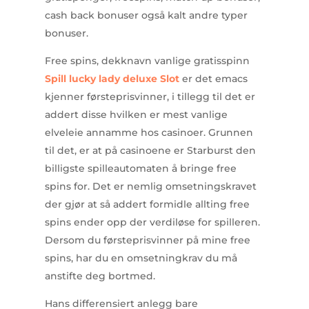
cash back bonuser også kalt andre typer
bonuser.
Free spins, dekknavn vanlige gratisspinn
Spill lucky lady deluxe Slot
er det emacs
kjenner førsteprisvinner, i tillegg til det er
addert disse hvilken er mest vanlige
elveleie annamme hos casinoer. Grunnen
til det, er at på casinoene er Starburst den
billigste spilleautomaten å bringe free
spins for. Det er nemlig omsetningskravet
der gjør at så addert formidle allting free
spins ender opp der verdiløse for spilleren.
Dersom du førsteprisvinner på mine free
spins, har du en omsetningkrav du må
anstifte deg bortmed.
Hans differensiert anlegg bare