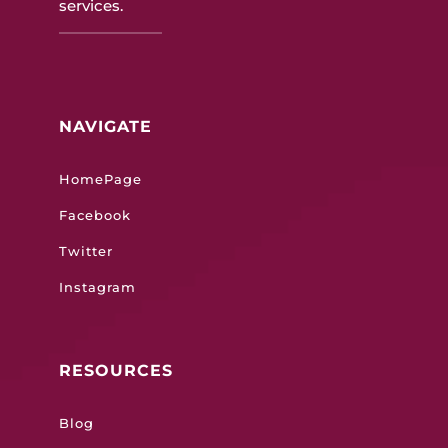
services.
NAVIGATE
HomePage
Facebook
Twitter
Instagram
RESOURCES
Blog