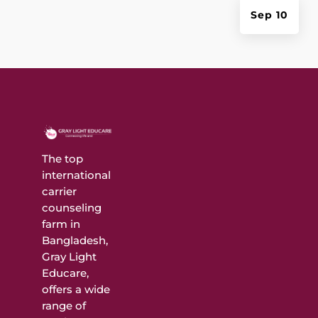
Sep 10
The top
international
carrier
counseling
farm in
Bangladesh,
Gray Light
Educare,
offers a wide
range of