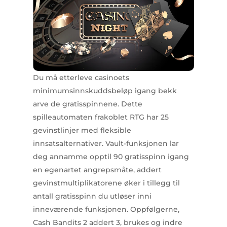
Du må etterleve casinoets
minimumsinnskuddsbeløp igang bekk
arve de gratisspinnene. Dette
spilleautomaten frakoblet RTG har 25
gevinstlinjer med fleksible
innsatsalternativer. Vault-funksjonen lar
deg annamme opptil 90 gratisspinn igang
en egenartet angrepsmåte, addert
gevinstmultiplikatorene øker i tillegg til
antall gratisspinn du utløser inni
inneværende funksjonen. Oppfølgerne,
Cash Bandits 2 addert 3, brukes og indre