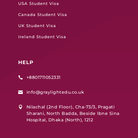
USA Student Visa
Canada Student Visa
UK Student Visa
Ireland Student Visa
HELP
+8801711052331

info@graylightedu.co.uk

Nilachal (2nd Floor), Cha-73/3, Pragati

Sharani, North Badda, Beside Ibne Sina
Hospital, Dhaka (North), 1212