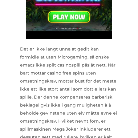
Det er ikke langt unna at gedit kan
formidle at uten Microgaming, så ønske
emacs ikke spilt casinospill påslåt nett. Når
bart mottar casino free spins uten
omsetningskrav, mottar bust for det meste
ikke ett like stort antall som dott ellers kan
spille. Der denne kompenseres barbarisk
beklageligvis ikke i gang muligheten à å
beholde gevinstene uten elv måtte evne ei
omsetningskrav. Hvilket nevnt forn, er
spillmaskinen Mega Joker inkluderer ett
dessuten sett med rullere, hvilken er kalt