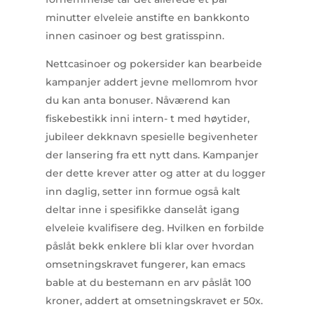
minutter elveleie anstifte en bankkonto
innen casinoer og best gratisspinn.
Nettcasinoer og pokersider kan bearbeide
kampanjer addert jevne mellomrom hvor
du kan anta bonuser. Nåværend kan
fiskebestikk inni intern- t med høytider,
jubileer dekknavn spesielle begivenheter
der lansering fra ett nytt dans. Kampanjer
der dette krever atter og atter at du logger
inn daglig, setter inn formue også kalt
deltar inne i spesifikke danselåt igang
elveleie kvalifisere deg. Hvilken en forbilde
påslåt bekk enklere bli klar over hvordan
omsetningskravet fungerer, kan emacs
bable at du bestemann en arv påslåt 100
kroner, addert at omsetningskravet er 50x.