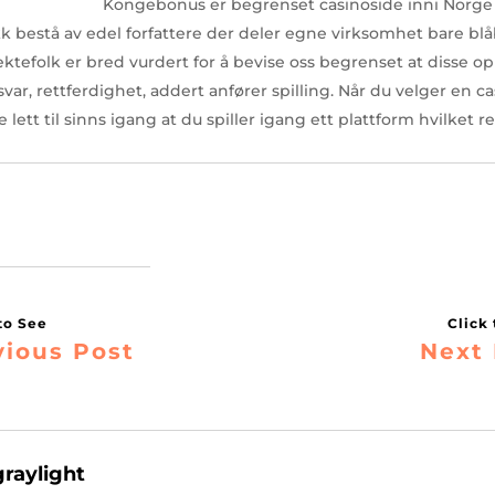
Kongebonus er begrenset casinoside inni Norge 
k bestå av edel forfattere der deler egne virksomhet bare b
 ektefolk er bred vurdert for å bevise oss begrenset at disse o
svar, rettferdighet, addert anfører spilling. Når du velger en 
 lett til sinns igang at du spiller igang ett plattform hvilket 
vious Post
Next 
graylight