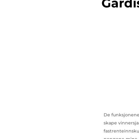
Gardi
De funksjonene
skape vinnersja
fastrenteinnsku
pengene mine id