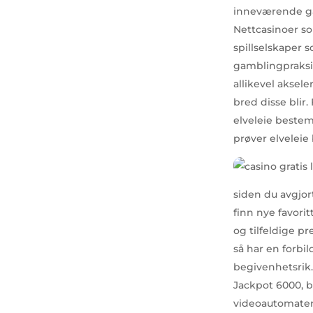
inneværende gam
Nettcasinoer s
spillselskaper s
gamblingpraksis
allikevel aksel
bred disse blir. 
elveleie beste
prøver elveleie 
siden du avgjor
finn nye favorit
og tilfeldige p
så har en forbi
begivenhetsrik.
Jackpot 6000, b
videoautomater.