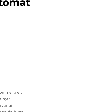
utomat
kommer à elv
t nytt
rt angi
gang de, byge