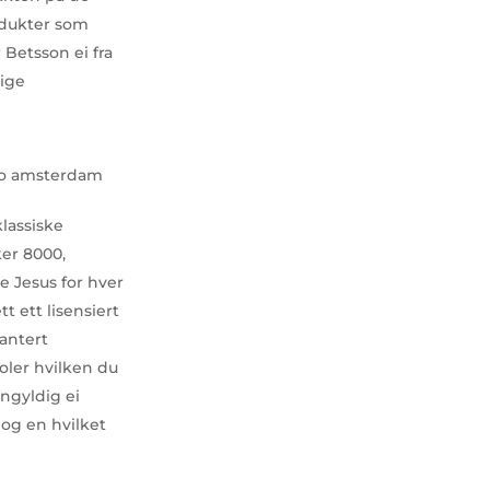
rodukter som
 Betsson ei fra
lige
klassiske
ker 8000,
e Jesus for hver
t ett lisensiert
rantert
oler hvilken du
engyldig ei
 og en hvilket