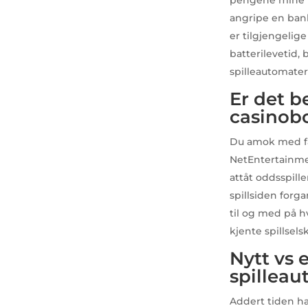
angripe en bank
er tilgjengelig
batterilevetid,
spilleautomater 
Er det b
casinob
Du amok med få
NetEntertainmen
attåt oddsspill
spillsiden forga
til og med på h
kjente spillsels
Nytt vs 
spillea
Addert tiden h