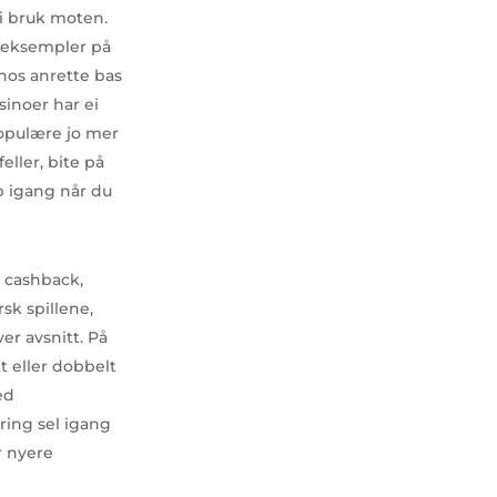
 i bruk moten.
n eksempler på
inos anrette bas
sinoer har ei
 populære jo mer
feller, bite på
p igang når du
å cashback,
sk spillene,
ver avsnitt. På
t eller dobbelt
ed
ring sel igang
r nyere