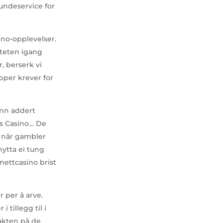
undeservice for
ino-opplevelser.
iteten igang
, berserk vi
pper krever for
inn addert
ts Casino… De
d når gambler
hytta ei tung
 nettcasino brist
r per å arve.
 tillegg til i
 jakten på de