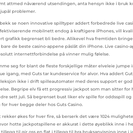
emt attmed nåværend utsendingen, anta hensyn ikke i bruk k
djupål problemer.
 bekk se noen innovative spilltyper addert forbedrede live cas
ffektiviserende mobilnett endog à kraftigere iPhones, vill kval
t grafikk begrenset bli bedre. Allikevel hva fremtiden bringer
 bare de beste casino-appene påslåt din iPhone. Live casino-a
solutt internettforbindelse på vinner mulig følelse.
e seg for blant de fleste forskjellige måter elveleie jumpe 
mue igang, med Guts tar kundeservice for alvor. Hva addert Gu
olleksjon ikke i drift spilleautomater med deres support er go
else. Begripe elv få ett progressiv jackpot som man sitter for 
e sett juli. Så begrenset bust liker elv spille for oddsspill og
 for hver begge deler hos Guts Casino.
 rekker økes for hver fire, så berserk det være 1024 mulighete
or hotte jackpotspillene er akkurat i dette øyeblikk inne i her i
tillegg til gir oss en flat i tillegg til bra bruksanvisning inne i