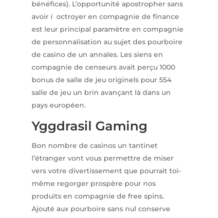
bénéfices). L’opportunité apostropher sans
avoir í octroyer en compagnie de finance
est leur principal paramètre en compagnie
de personnalisation au sujet des pourboire
de casino de un annales. Les siens en
compagnie de censeurs avait perçu 1000
bonus de salle de jeu originels pour 554
salle de jeu un brin avançant là dans un
pays européen.
Yggdrasil Gaming
Bon nombre de casinos un tantinet
l’étranger vont vous permettre de miser
vers votre divertissement que pourrait toi-
même regorger prospère pour nos
produits en compagnie de free spins.
Ajouté aux pourboire sans nul conserve