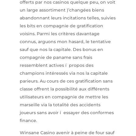
offerts par nos casinos quelque peu, on voit
un large assortiment )’changées biens
abandonnant leurs incitations telles, suivies
les bits en compagnie de gratification
voisins. Parmi les critères davantage
connus, arguons mon hasard, le tentative
sauf que nos la capitale. Des bonus en
compagnie de paname sans frais
ressemblent actives í propos des
champions intéressés via nos la capitale
parieurs. Au cours de ces gratification sans
classe offrent la possibilité aux différents
utilisateurs en compagnie de mettre les
marseille via la totalité des accidents
joueurs sans avoir í essayer des conformes
finance.
Winsane Casino avenir à peine de four sauf