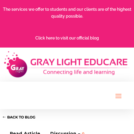
The services we offer to students and our clients are of the highest
quality possible.
Click here to visit our official blog
BACK TO BLOG
Read Article
Discussion –
0