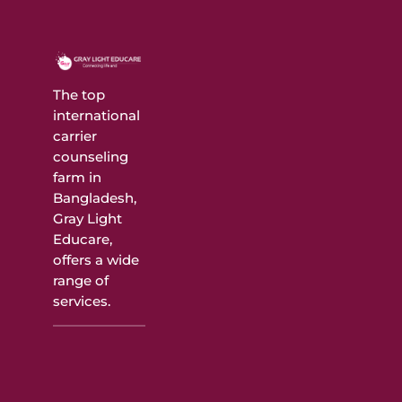
The top
international
carrier
counseling
farm in
Bangladesh,
Gray Light
Educare,
offers a wide
range of
services.