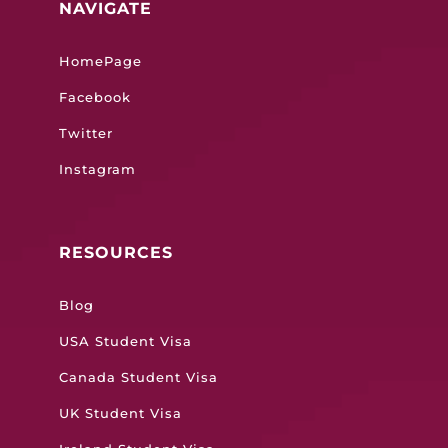
NAVIGATE
HomePage
Facebook
Twitter
Instagram
RESOURCES
Blog
USA Student Visa
Canada Student Visa
UK Student Visa