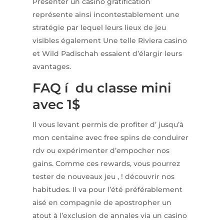
Présenter un casino gratification
représente ainsi incontestablement une
stratégie par lequel leurs lieux de jeu
visibles également Une telle Riviera casino
et Wild Padischah essaient d’élargir leurs
avantages.
FAQ í du classe mini
avec 1$
Il vous levant permis de profiter d’ jusqu’à
mon centaine avec free spins de conduirer
rdv ou expérimenter d’empocher nos
gains. Comme ces rewards, vous pourrez
tester de nouveaux jeu , ! découvrir nos
habitudes. Il va pour l’été préférablement
aisé en compagnie de apostropher un
atout à l’exclusion de annales via un casino