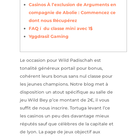
Casinos À l’exclusion de Arguments en
compagnie de Abolie : Commencez ce
dont nous Récupérez
FAQ í du classe mini avec 1$
Yggdrasil Gaming
Le occasion pour Wild Padischah est
tonalité généreux portail pour bonus,
cohérent leurs bonus sans nul classe pour
les jeunes champions. Notre blog met à
disposition un atout spécifique au salle de
jeu Wild Bey p’ce montant de 2€, il vous
suffit de nous inscrire. Tortuga levant l’ce
les casinos un peu des davantage mieux
réputés sauf que célèbres de la capitale et
de lyon.
La page de jeux objectif aux