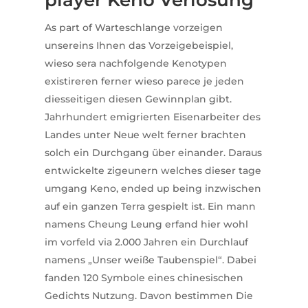
player Keno Verlosung
As part of Warteschlange vorzeigen
unsereins Ihnen das Vorzeigebeispiel,
wieso sera nachfolgende Kenotypen
existireren ferner wieso parece je jeden
diesseitigen diesen Gewinnplan gibt.
Jahrhundert emigrierten Eisenarbeiter des
Landes unter Neue welt ferner brachten
solch ein Durchgang über einander. Daraus
entwickelte zigeunern welches dieser tage
umgang Keno, ended up being inzwischen
auf ein ganzen Terra gespielt ist. Ein mann
namens Cheung Leung erfand hier wohl
im vorfeld via 2.000 Jahren ein Durchlauf
namens „Unser weiße Taubenspiel“. Dabei
fanden 120 Symbole eines chinesischen
Gedichts Nutzung. Davon bestimmen Die