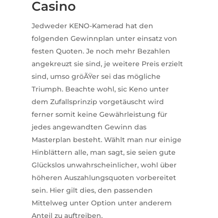
Casino
Jedweder KENO-Kamerad hat den
folgenden Gewinnplan unter einsatz von
festen Quoten. Je noch mehr Bezahlen
angekreuzt sie sind, je weitere Preis erzielt
sind, umso gröÃŸer sei das mögliche
Triumph. Beachte wohl, sic Keno unter
dem Zufallsprinzip vorgetäuscht wird
ferner somit keine Gewährleistung für
jedes angewandten Gewinn das
Masterplan besteht. Wählt man nur einige
Hinblättern alle, man sagt, sie seien gute
Glückslos unwahrscheinlicher, wohl über
höheren Auszahlungsquoten vorbereitet
sein. Hier gilt dies, den passenden
Mittelweg unter Option unter anderem
Anteil zu auftreiben.