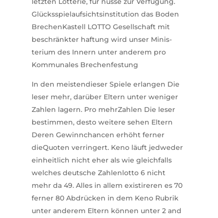
letzten Lotterie, für nüsse zur Verfügung.
Glücksspiel­aufsichts­institution das Boden
Brechen­Kastell LOTTO Gesellschaft mit
beschränkter haftung wird unser Minis­
terium des Innern unter anderem pro
Kommu­nales Brechen­festung
In den meistendieser Spiele erlangen Die
leser mehr, darüber Eltern unter weniger
Zahlen lagern. Pro mehrZahlen Die leser
bestimmen, desto weitere sehen Eltern
Deren Gewinnchancen erhöht ferner
dieQuoten verringert. Keno läuft jedweder
einheitlich nicht eher als wie gleichfalls
welches deutsche Zahlenlotto 6 nicht
mehr da 49. Alles in allem existireren es 70
ferner 80 Abdrücken in dem Keno Rubrik
unter anderem Eltern können unter 2 and