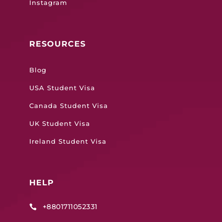
Instagram
RESOURCES
Blog
USA Student Visa
Canada Student Visa
UK Student Visa
Ireland Student Visa
HELP
+8801711052331
