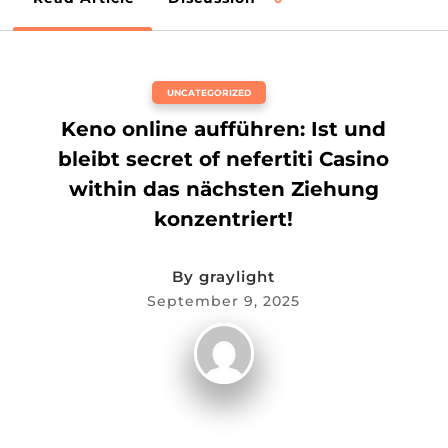
UNCATEGORIZED
Keno online aufführen: Ist und
bleibt secret of nefertiti Casino
within das nächsten Ziehung
konzentriert!
By
graylight
September 9, 2025