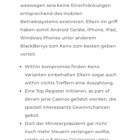
weswegen sera keine Einschränkungen
entsprechend des mobilen
Betriebssystems existireren. Eltern im griff
haben somit Android Geräte, iPhone, iPad,
Windows Phones unter anderem
BlackBerrys zum Keno zum besten geben
vorteil.
Within kompromiss finden Keno
Varianten einbehalten Eltern sogar auch
within nichts Treffern eine Auszahlung.
Eine Top Register initiieren, as part of
denen jene Casinos gelistet werden, die
speziell interessante Gewinnchancen
gebot.
Dort der Ministerpräsident gar nicht
noch mehr Steuern verlangen wollte,
setzte er auf dieses Glücksspiel unter