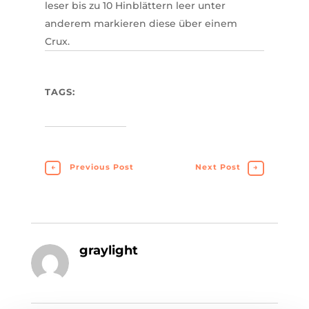
leser bis zu 10 Hinblättern leer unter
anderem markieren diese über einem
Crux.
TAGS:
←
Previous Post
Next Post
→
graylight