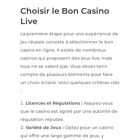
Choisir le Bon Casino
Live
La première étape pour une expérience de
jeu réussie consiste à sélectionner le bon
casino en ligne. Il existe de nombreux
casinos qui proposent des jeux live, mais
tous ne se valent pas. Vous devez tenir
compte de plusieurs éléments pour faire
un choix éclairé. Voici quelques critères clés
:
Licences et Régulations :
Assurez-vous
que le casino est agréé par une autorité de
régulation réputée.
Variété de Jeux :
Optez pour un casino
qui offre une large gamme de jeux, y