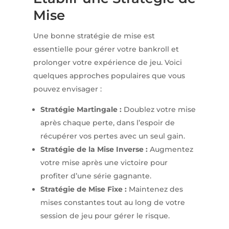
Mise
Une bonne stratégie de mise est
essentielle pour gérer votre bankroll et
prolonger votre expérience de jeu. Voici
quelques approches populaires que vous
pouvez envisager :
Stratégie Martingale :
Doublez votre mise
après chaque perte, dans l’espoir de
récupérer vos pertes avec un seul gain.
Stratégie de la Mise Inverse :
Augmentez
votre mise après une victoire pour
profiter d’une série gagnante.
Stratégie de Mise Fixe :
Maintenez des
mises constantes tout au long de votre
session de jeu pour gérer le risque.