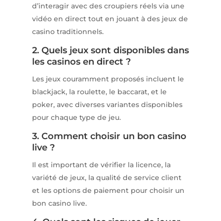
d’interagir avec des croupiers réels via une
vidéo en direct tout en jouant à des jeux de
casino traditionnels.
2. Quels jeux sont disponibles dans
les casinos en direct ?
Les jeux couramment proposés incluent le
blackjack, la roulette, le baccarat, et le
poker, avec diverses variantes disponibles
pour chaque type de jeu.
3. Comment choisir un bon casino
live ?
Il est important de vérifier la licence, la
variété de jeux, la qualité de service client
et les options de paiement pour choisir un
bon casino live.