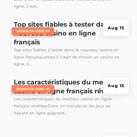
ligne, il est...
Top sites fiables à tester dans le
Aug 15
|
CASINO EN LIGNE FR
nouveau casino en ligne
français
Top sites fiables à tester dans le nouveau casino en
ligne françaisLorsqu'il s'agit de choisir un casino en
ligne, il...
Les caractéristiques du meilleur
Aug 15
|
CASINO EN LIGNE FR
casino en ligne français révélées
Les caractéristiques du meilleur casino en ligne
français révéléesDans un monde où les jeux de
hasard en ligne gagnent...