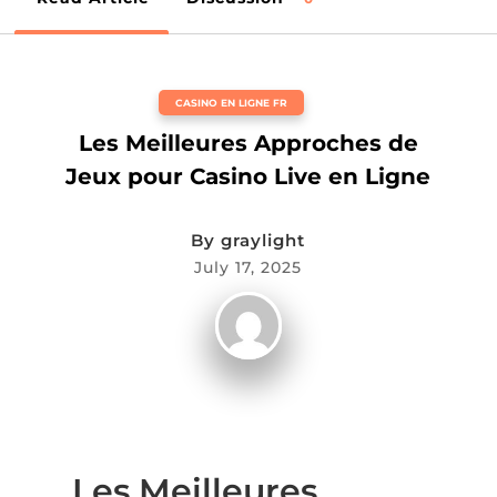
CASINO EN LIGNE FR
Les Meilleures Approches de
Jeux pour Casino Live en Ligne
By
graylight
July 17, 2025
Les Meilleures