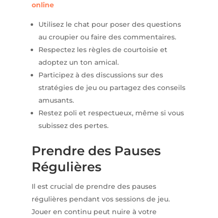
online
Utilisez le chat pour poser des questions
au croupier ou faire des commentaires.
Respectez les règles de courtoisie et
adoptez un ton amical.
Participez à des discussions sur des
stratégies de jeu ou partagez des conseils
amusants.
Restez poli et respectueux, même si vous
subissez des pertes.
Prendre des Pauses
Régulières
Il est crucial de prendre des pauses
régulières pendant vos sessions de jeu.
Jouer en continu peut nuire à votre