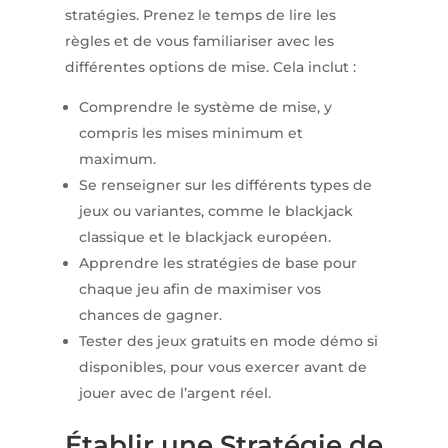
stratégies. Prenez le temps de lire les
règles et de vous familiariser avec les
différentes options de mise. Cela inclut :
Comprendre le système de mise, y
compris les mises minimum et
maximum.
Se renseigner sur les différents types de
jeux ou variantes, comme le blackjack
classique et le blackjack européen.
Apprendre les stratégies de base pour
chaque jeu afin de maximiser vos
chances de gagner.
Tester des jeux gratuits en mode démo si
disponibles, pour vous exercer avant de
jouer avec de l’argent réel.
Établir une Stratégie de