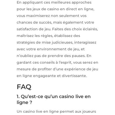
En appliquant ces meilleures approches
pour les jeux de casino en direct en ligne,
vous maximiserez non seulement vos
chances de succès, mais également votre
satisfaction de jeu. Faites des choix éclairés,
maîtrisez les règles, établissez des
stratégies de mise judicieuses, interagissez
avec votre environnement de jeu, et
n’oubliez pas de prendre des pauses. En
gardant ces conseils à l’esprit, vous serez en
mesure de profiter d’une expérience de jeu
en ligne engageante et divertissante.
FAQ
1. Qu’est-ce qu’un casino live en
ligne ?
Un casino live en ligne permet aux joueurs