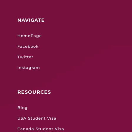
NAVIGATE
HomePage
Facebook
Twitter
Instagram
RESOURCES
Blog
USA Student Visa
Canada Student Visa