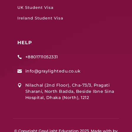
UK Student Visa
Ireland Student Visa
HELP
+8801711052331

info@graylightedu.co.uk

Nilachal (2nd Floor), Cha-73/3, Pragati

Sharani, North Badda, Beside Ibne Sina
Hospital, Dhaka (North), 1212
© Copyright GrayLight Education 2023. Made with by