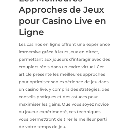
Approches de Jeux
pour Casino Live en
Ligne
Les casinos en ligne offrent une expérience
immersive grâce à leurs jeux en direct,
permettant aux joueurs d’interagir avec des
croupiers réels dans un cadre virtuel. Cet
article présente les meilleures approches
pour optimiser son expérience de jeu dans
un casino live, y compris des stratégies, des
conseils pratiques et des astuces pour
maximiser les gains. Que vous soyez novice
ou joueur expérimenté, ces techniques
vous permettront de tirer le meilleur parti
de votre temps de jeu.