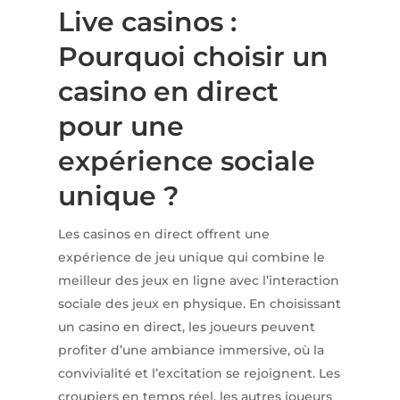
Live casinos :
Pourquoi choisir un
casino en direct
pour une
expérience sociale
unique ?
Les casinos en direct offrent une
expérience de jeu unique qui combine le
meilleur des jeux en ligne avec l’interaction
sociale des jeux en physique. En choisissant
un casino en direct, les joueurs peuvent
profiter d’une ambiance immersive, où la
convivialité et l’excitation se rejoignent. Les
croupiers en temps réel, les autres joueurs