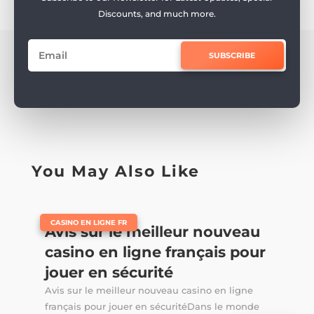
Discounts, and much more.
SUBSCRIBE
You May Also Like
|
CASINO EN LIGNE FR
Avis sur le meilleur nouveau
casino en ligne français pour
jouer en sécurité
Avis sur le meilleur nouveau casino en ligne
français pour jouer en sécuritéDans le monde