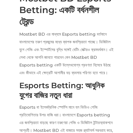
Betting: একটি বর্ধনশীল
ট্রেন্ড
Mostbet BD এর মাধ্যমে Esports betting বর্তমানে
বাংলাদেশের তরুণ প্রজন্মের মধ্যে ব্যাপক জনপ্রিয়তা পাচ্ছে। ডিজিটাল
যুগে গেমিং এবং ইস্পোর্টসের বৃদ্ধি সঙ্গেই বেটিং সেক্টরও ক্রমবর্ধমান। এই
লেখা থেকে আপনি জানতে পারবেন কেন Mostbet BD
Esports betting একটি উল্লেখযোগ্য প্রবণতা হিসেবে উঠছে
এবং কীভাবে এই ক্ষেত্রটি আগামীর বড় ব্যবসায় পরিণত হতে পারে।
Esports Betting: আধুনিক
যুগের বাজির নতুন ধারা
Esports বা ইলেকট্রনিক স্পোর্টস মানে হল ভিডিও গেমিং
প্রতিযোগিতার উপর বাজি ধরা। বাংলাদেশে Esports betting
এর জনপ্রিয়তা বাড়ছে কারণ তরুণেরা গেমিং ও ডিজিটাল ইন্টারঅ্যাকশনে
আগ্রহী। Mostbet BD এই বাজারে সহজ প্ল্যাটফর্ম সরবরাহ করে,