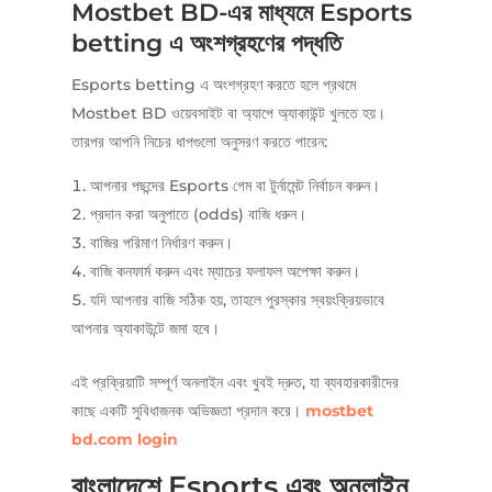
Mostbet BD-এর মাধ্যমে Esports
betting এ অংশগ্রহণের পদ্ধতি
Esports betting এ অংশগ্রহণ করতে হলে প্রথমে
Mostbet BD ওয়েবসাইট বা অ্যাপে অ্যাকাউন্ট খুলতে হয়।
তারপর আপনি নিচের ধাপগুলো অনুসরণ করতে পারেন:
আপনার পছন্দের Esports গেম বা টুর্নামেন্ট নির্বাচন করুন।
প্রদান করা অনুপাতে (odds) বাজি ধরুন।
বাজির পরিমাণ নির্ধারণ করুন।
বাজি কনফার্ম করুন এবং ম্যাচের ফলাফল অপেক্ষা করুন।
যদি আপনার বাজি সঠিক হয়, তাহলে পুরস্কার স্বয়ংক্রিয়ভাবে
আপনার অ্যাকাউন্টে জমা হবে।
এই প্রক্রিয়াটি সম্পূর্ণ অনলাইন এবং খুবই দ্রুত, যা ব্যবহারকারীদের
কাছে একটি সুবিধাজনক অভিজ্ঞতা প্রদান করে।
mostbet
bd.com login
বাংলাদেশে Esports এবং অনলাইন