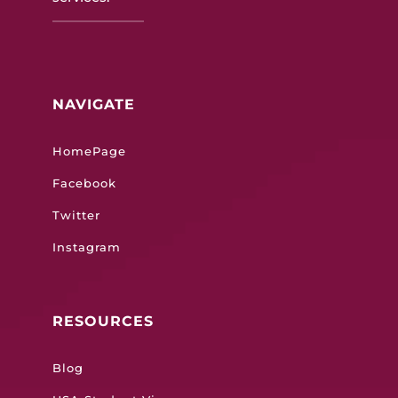
NAVIGATE
HomePage
Facebook
Twitter
Instagram
RESOURCES
Blog