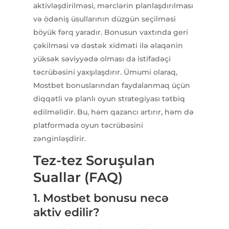
aktivləşdirilməsi, mərclərin planlaşdırılması
və ödəniş üsullarının düzgün seçilməsi
böyük fərq yaradır. Bonusun vaxtında geri
çəkilməsi və dəstək xidməti ilə əlaqənin
yüksək səviyyədə olması da istifadəçi
təcrübəsini yaxşılaşdırır. Ümumi olaraq,
Mostbet bonuslarından faydalanmaq üçün
diqqətli və planlı oyun strategiyası tətbiq
edilməlidir. Bu, həm qazancı artırır, həm də
platformada oyun təcrübəsini
zənginləşdirir.
Tez-tez Soruşulan
Suallar (FAQ)
1. Mostbet bonusu necə
aktiv edilir?