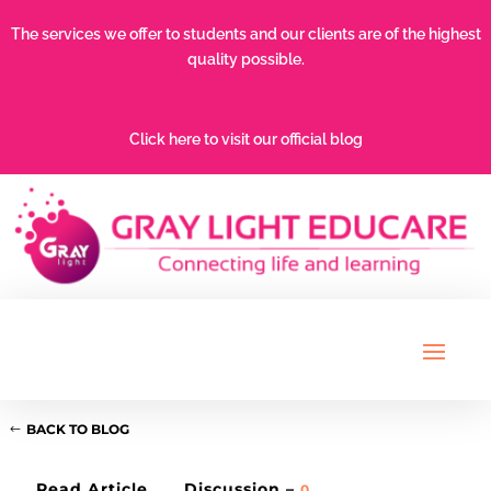
The services we offer to students and our clients are of the highest
quality possible.
Click here to visit our official blog
BACK TO BLOG
Read Article
Discussion –
0