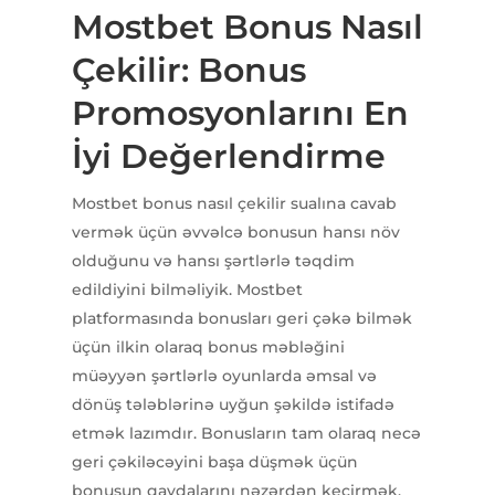
Mostbet Bonus Nasıl
Çekilir: Bonus
Promosyonlarını En
İyi Değerlendirme
Mostbet bonus nasıl çekilir sualına cavab
vermək üçün əvvəlcə bonusun hansı növ
olduğunu və hansı şərtlərlə təqdim
edildiyini bilməliyik. Mostbet
platformasında bonusları geri çəkə bilmək
üçün ilkin olaraq bonus məbləğini
müəyyən şərtlərlə oyunlarda əmsal və
dönüş tələblərinə uyğun şəkildə istifadə
etmək lazımdır. Bonusların tam olaraq necə
geri çəkiləcəyini başa düşmək üçün
bonusun qaydalarını nəzərdən keçirmək,