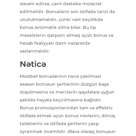
davam edirsə, canlı dəstəkə müraciət
edilməlidir. Bonusların son istifadə tarixi də
unutulmamalıdır, çünki vaxt keçdikdə
bonus avtomatik silinə bilər. Bu tip
məsələlərin qarşısını almaq üçün bonus və
hesab fəaliyyəti daim nəzarətdə
saxlanmalıdır.
Nəticə
Mostbet bonuslarının necə çəkilməsi
əsasən bonusun şərtlərinin düzgün başa
düşülməsinə və mərclərin qaydalara uyğun
şəkildə həyata keçirilməsinə bağlıdır.
Bonus promosyonlarından tam və effektiv
istifadə etmək üçün bonus növlərini, dönüş
tələblərini və istifadə şərtlərini yaxşı
öyrənmək önəmlidir. Əlavə olaraq, bonusun