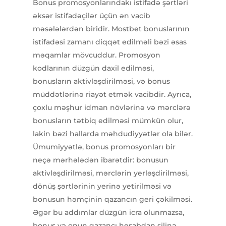
Bonus promosyonlarındakı istifadə şərtləri
əksər istifadəçilər üçün ən vacib
məsələlərdən biridir. Mostbet bonuslarının
istifadəsi zamanı diqqət edilməli bəzi əsas
məqamlar mövcuddur. Promosyon
kodlarının düzgün daxil edilməsi,
bonusların aktivləşdirilməsi, və bonus
müddətlərinə riayət etmək vacibdir. Ayrıca,
çoxlu məşhur idman növlərinə və mərclərə
bonusların tətbiq edilməsi mümkün olur,
lakin bəzi hallarda məhdudiyyətlər ola bilər.
Ümumiyyətlə, bonus promosyonları bir
neçə mərhələdən ibarətdir: bonusun
aktivləşdirilməsi, mərclərin yerləşdirilməsi,
dönüş şərtlərinin yerinə yetirilməsi və
bonusun həmçinin qazancın geri çəkilməsi.
Əgər bu addımlar düzgün icra olunmazsa,
bonus və onun qazancı hesabdan silinə