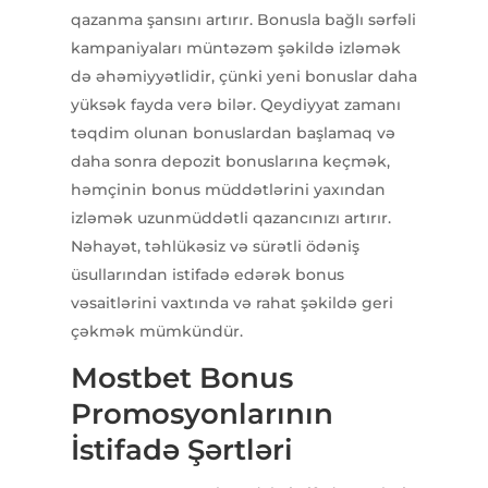
qazanma şansını artırır. Bonusla bağlı sərfəli
kampaniyaları müntəzəm şəkildə izləmək
də əhəmiyyətlidir, çünki yeni bonuslar daha
yüksək fayda verə bilər. Qeydiyyat zamanı
təqdim olunan bonuslardan başlamaq və
daha sonra depozit bonuslarına keçmək,
həmçinin bonus müddətlərini yaxından
izləmək uzunmüddətli qazancınızı artırır.
Nəhayət, təhlükəsiz və sürətli ödəniş
üsullarından istifadə edərək bonus
vəsaitlərini vaxtında və rahat şəkildə geri
çəkmək mümkündür.
Mostbet Bonus
Promosyonlarının
İstifadə Şərtləri