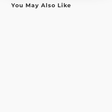
You May Also Like
ContentMaking Perks: pokie gold miner real
moneyHow to decide on an educated
Australian On-line casinoPlay+ gambling...