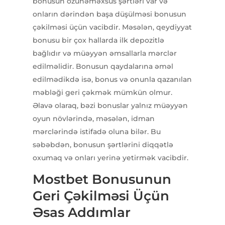
bonusun özünəməxsus şərtləri var və
onların dərindən başa düşülməsi bonusun
çəkilməsi üçün vacibdir. Məsələn, qeydiyyat
bonusu bir çox hallarda ilk depozitlə
bağlıdır və müəyyən əmsallarla mərclər
edilməlidir. Bonusun qaydalarına əməl
edilmədikdə isə, bonus və onunla qazanılan
məbləği geri çəkmək mümkün olmur.
Əlavə olaraq, bəzi bonuslar yalnız müəyyən
oyun növlərində, məsələn, idman
mərclərində istifadə oluna bilər. Bu
səbəbdən, bonusun şərtlərini diqqətlə
oxumaq və onları yerinə yetirmək vacibdir.
Mostbet Bonusunun
Geri Çəkilməsi Üçün
Əsas Addımlar