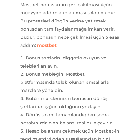
Mostbet bonusunun geri çəkilməsi üçün
müəyyən addımların atılması tələb olunur.
Bu prosesləri düzgün yerinə yetirmək
bonusdan tam faydalanmağa imkan verir.
Budur, bonusun necə çəkilməsi üçün 5 əsas
addım:
mostbet
Bonus şərtlərini diqqətlə oxuyun və
tələbləri anlayın.
Bonus məbləğini Mostbet
platformasında tələb olunan əmsallarla
mərclərə yönəldin.
Bütün mərclərinizin bonusun dönüş
şərtlərinə uyğun olduğunu yoxlayın.
Dönüş tələbi tamamlandıqdan sonra
hesabınızda olan balansı real pula çevirin.
Hesab balansını çəkmək üçün Mostbet-in
təqdim etdiyi ödəniş üsullarından birini