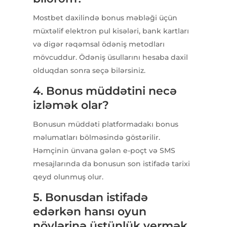
Mostbet daxilində bonus məbləği üçün
müxtəlif elektron pul kisələri, bank kartları
və digər rəqəmsal ödəniş metodları
mövcuddur. Ödəniş üsullarını hesaba daxil
olduqdan sonra seçə bilərsiniz.
4. Bonus müddətini necə
izləmək olar?
Bonusun müddəti platformadakı bonus
məlumatları bölməsində göstərilir.
Həmçinin ünvana gələn e-poçt və SMS
mesajlarında da bonusun son istifadə tarixi
qeyd olunmuş olur.
5. Bonusdan istifadə
edərkən hansı oyun
növlərinə üstünlük vermək