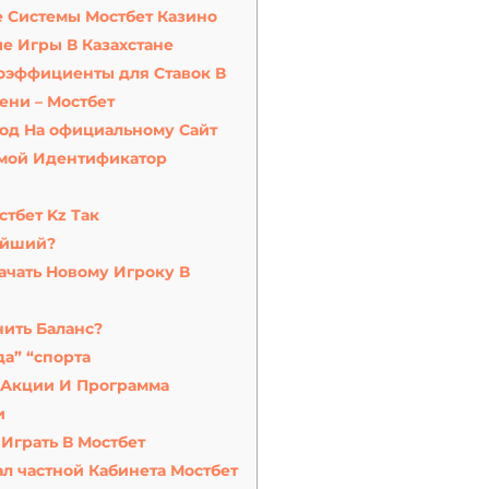
 Системы Мостбет Казино
е Игры В Казахстане
оэффициенты для Ставок В
ени – Мостбет
ход На официальному Сайт
 мой Идентификатор
тбет Kz Так
ейший?
ачать Новому Игроку В
нить Баланс?
а” “спорта
 Акции И Программа
и
 Играть В Мостбет
л частной Кабинета Мостбет