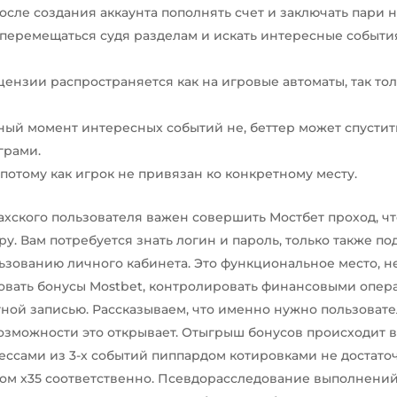
после создания аккаунта пополнять счет и заключать пари н
 перемещаться судя разделам и искать интересные событи
ензии распространяется как на игровые автоматы, так тол
ный момент интересных событий не, беттер может спустит
грами.
 потому как игрок не привязан ко конкретному месту.
ахского пользователя важен совершить Мостбет проход, чт
у. Вам потребуется знать логин и пароль, только также по
ьзованию личного кабинета. Это функциональное место, н
овать бонусы Mostbet, контролировать финансовыми опер
етной записью. Рассказываем, что именно нужно пользоват
возможности это открывает. Отыгрыш бонусов происходит в
ссами из 3-х событий пиппардом котировками не достаточн
ом х35 соответственно. Псевдорасследование выполнени