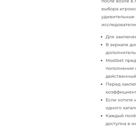
после возле в
выбора игроко
удивительные 
исследователи
Для заключен
В зеркале до
дополнитель
Mostbet пре
пополнения 
действенный
Перед заклю
коэффициент
Если хотите 
одного катал
Каждый полё
доступна в и