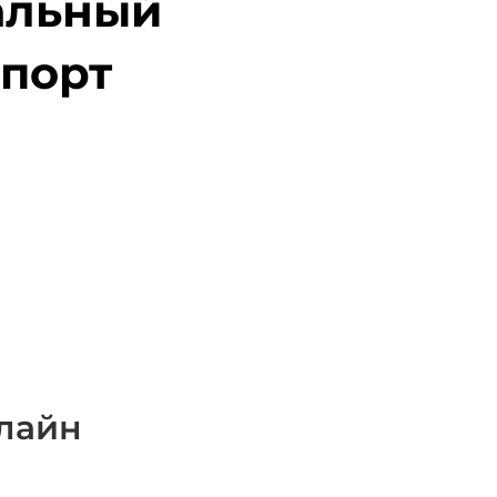
альный
Спорт
лайн