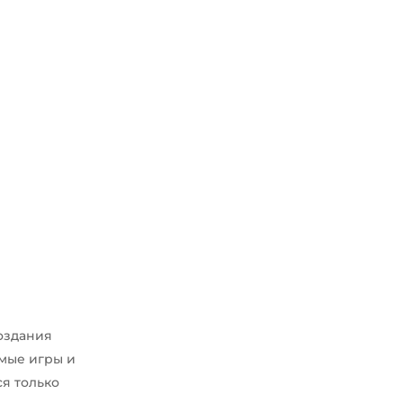
создания
имые игры и
я только