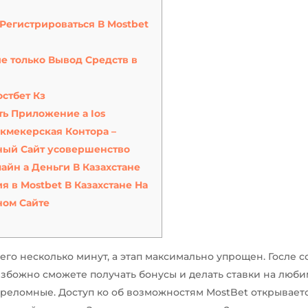
Регистрироваться В Mostbet
е только Вывод Средств в
стбет Кз
ть Приложение а Ios
укмекерская Контора –
ый Сайт усовершенство
айн а Деньги В Казахстане
я в Mostbet В Казахстане На
ом Сайте
его несколько минут, а этап максимально упрощен. Госле 
езбожно сможете получать бонусы и делать ставки на люб
реломные. Доступ ко об возможностям MostBet открываетс