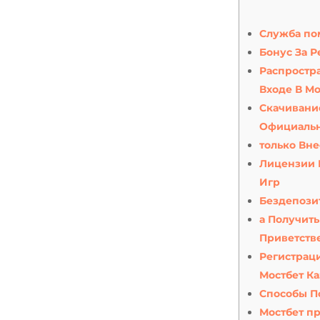
Служба п
Бонус За 
Распростр
Входе В Mo
Скачивани
Официальн
только Вн
Лицензии 
Игр
Бездепози
а Получить
Приветств
Регистрац
Мостбет Ка
Способы П
Мостбет пр