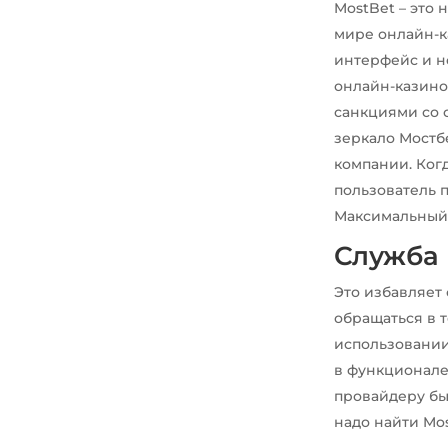
MostBet – это 
мире онлайн-к
интерфейс и н
онлайн-казино
санкциями со 
зеркало Мостб
компании. Ког
пользователь п
Максимальный 
Служба
Это избавляет
обращаться в 
использовании
в функционале
провайдеру бы
надо найти Mo