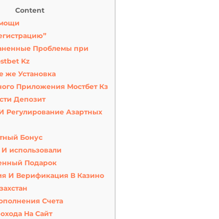
Content
омощи
Регистрацию”
аненные Проблемы при
stbet Kz
е же Установка
ого Приложения Мостбет Кз
ести Депозит
И Регулирование Азартных
тный Бонус
 И использовали
енный Подарок
ия И Верификация В Казино
захстан
ополнения Счета
охода На Сайт