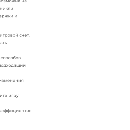
 возможна на
зникли
держки и
игровой счет.
чать
 способов
 подходящий
 изменения
ите игру
коэффициентов