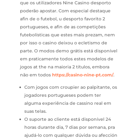
que os utilizadores Nine Casino desporto
poderão apostar. Com especial destaque
afin de o futebol, u desporto favorito 2
portugueses, e afin de as competições
futebolísticas que estes mais prezam, nem
por isso o casino deixou o ecletismo de
parte. O modos demo grátis está disponível
em praticamente todos estes modelos de
jogos at the na maioria 2 títulos, embora
não em todos
https://casino-nine-pt.com/
.
Com jogos com croupier ao palpitante, os
jogadores portugueses podem ter
alguma experiência de cassino real em
suas telas.
O suporte ao cliente está disponível 24
horas durante dia, 7 dias por semana, pra
ajudá-lo com qualquer dúvida ou afección