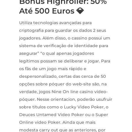
Bónus Highroller: 50%
Até 500 Euros 💎
Utiliza tecnologias avançadas para
criptografia para guardar os dados 2 seus
jogadores. Além disso, o cassino possui um
sistema de verificação de identidade para
asegurar” “o qual apenas jogadores
legítimos possam se deliberar e jogar. Para
os fãs de um jogo mais rápido e
despersonalizado, certas das cerca de 50
opções sobre póquer do web-site são, na
verdade, jogos Nine On line casino vídeo-
póquer. Nesse orientacion, poderão usufruir
sobre títulos como o Lucky Video Poker, o
Deuces Untamed Video Poker ou o Super
Online video Poker. Ainda que mais
modesta carry out que as anteriores, por