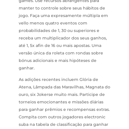
games. Use recursos abrangentes para
manter to controle sobre seus hábitos de
jogo. Faça uma expresamente múltipla em
vello menos quatro eventos com
probabilidades de 1, 30 ou superiores e
receba um multiplicador dos seus ganhos,
até 1, 5x afin de 16 ou mais apostas. Uma
versão única da roleta com rondas sobre
bónus adicionais e mais hipóteses de
ganhar.
As adições recentes incluem Glória de
Atena, Lâmpada das Maravilhas, Magnata do
ouro, six Jokerse muito mais. Participe de
torneios emocionantes e missões diárias
para ganhar prêmios e recompensas extras.
Compita com outros jogadores electronic
suba na tabela de classificação para ganhar