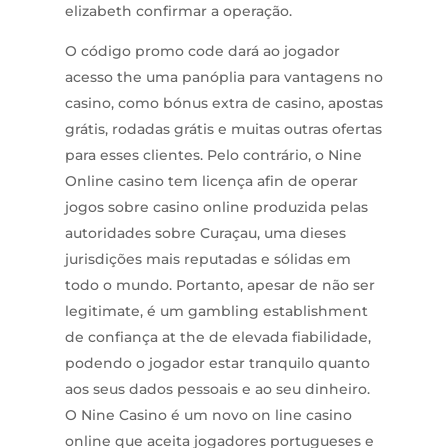
elizabeth confirmar a operação.
O código promo code dará ao jogador
acesso the uma panóplia para vantagens no
casino, como bónus extra de casino, apostas
grátis, rodadas grátis e muitas outras ofertas
para esses clientes. Pelo contrário, o Nine
Online casino tem licença afin de operar
jogos sobre casino online produzida pelas
autoridades sobre Curaçau, uma dieses
jurisdições mais reputadas e sólidas em
todo o mundo. Portanto, apesar de não ser
legitimate, é um gambling establishment
de confiança at the de elevada fiabilidade,
podendo o jogador estar tranquilo quanto
aos seus dados pessoais e ao seu dinheiro.
O Nine Casino é um novo on line casino
online que aceita jogadores portugueses e