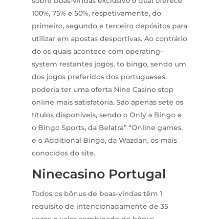
sobre boas-vindas exclusivo o qual oferece
100%, 75% e 50%, respetivamente, do
primeiro, segundo e terceiro depósitos para
utilizar em apostas desportivas. Ao contrário
do os quais acontece com operating-
system restantes jogos, to bingo, sendo um
dos jogos preferidos dos portugueses,
poderia ter uma oferta Nine Casino stop
online mais satisfatória. São apenas sete os
títulos disponíveis, sendo o Only a Bingo e
o Bingo Sports, da Belatra” “Online games,
e o Additional Bingo, da Wazdan, os mais
conocidos do site.
Ninecasino Portugal
Todos os bônus de boas-vindas têm 1
requisito de intencionadamente de 35