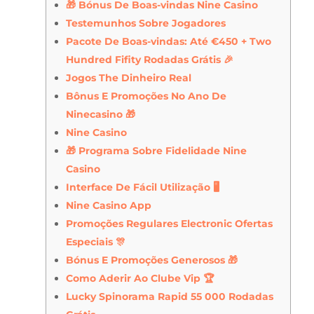
🎁 Bónus De Boas-vindas Nine Casino
Testemunhos Sobre Jogadores
Pacote De Boas-vindas: Até €450 + Two
Hundred Fifity Rodadas Grátis 🎉
Jogos The Dinheiro Real
Bônus E Promoções No Ano De
Ninecasino 🎁
Nine Casino
🎁 Programa Sobre Fidelidade Nine
Casino
Interface De Fácil Utilização 🖥️
Nine Casino App
Promoções Regulares Electronic Ofertas
Especiais 🎊
Bónus E Promoções Generosos 🎁
Como Aderir Ao Clube Vip 🏆
Lucky Spinorama Rapid 55 000 Rodadas