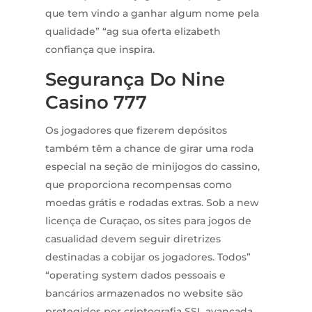
que tem vindo a ganhar algum nome pela
qualidade” “ag sua oferta elizabeth
confiança que inspira.
Segurança Do Nine
Casino 777
Os jogadores que fizerem depósitos
também têm a chance de girar uma roda
especial na seção de minijogos do cassino,
que proporciona recompensas como
moedas grátis e rodadas extras. Sob a new
licença de Curaçao, os sites para jogos de
casualidad devem seguir diretrizes
destinadas a cobijar os jogadores. Todos”
“operating system dados pessoais e
bancários armazenados no website são
protegidos por criptografia SSL avançada,