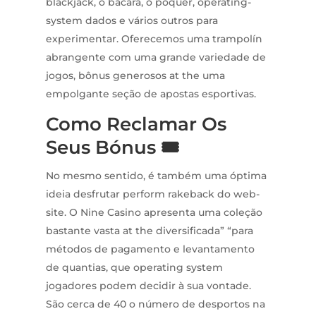
blackjack, o bacará, o póquer, operating-
system dados e vários outros para
experimentar. Oferecemos uma trampolín
abrangente com uma grande variedade de
jogos, bônus generosos at the uma
empolgante seção de apostas esportivas.
Como Reclamar Os
Seus Bónus 🎟️
No mesmo sentido, é também uma óptima
ideia desfrutar perform rakeback do web-
site. O Nine Casino apresenta uma coleção
bastante vasta at the diversificada” “para
métodos de pagamento e levantamento
de quantias, que operating system
jogadores podem decidir à sua vontade.
São cerca de 40 o número de desportos na