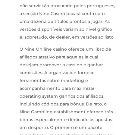
não servir tão procurado pelos portugueses,
a secção Nine Casino bacará conta com
uma dezena de títulos prontos a jogar. As
versões disponíveis variam ao nível gráfico
e, sobretudo, de dealer, em versões ao listo.
O Nine On line casino oferece um libro de
afiliados atrativo para aqueles la cual
desejam promover o cassino e ganhar
comissões. A organizacion fornece
ferramentas sobre marketing e
acompanhamento para maximizar
operating system ganhos dos afiliados,
incluindo códigos para bônus. De rato, o
Nine Gambling establishment oferece três
bónus especialmente dedicado às apostas
em desporto. O primeiro é um pacote