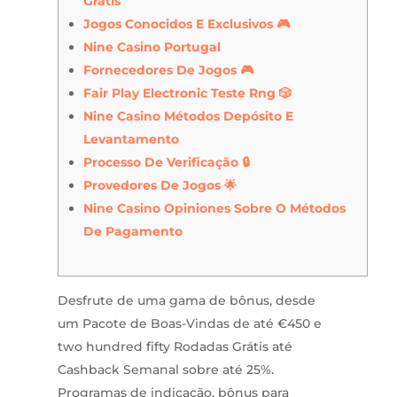
Grátis
Jogos Conocidos E Exclusivos 🎮
Nine Casino Portugal
Fornecedores De Jogos 🎮
Fair Play Electronic Teste Rng 🎲
Nine Casino Métodos Depósito E
Levantamento
Processo De Verificação 🔒
Provedores De Jogos 🌟
Nine Casino Opiniones Sobre O Métodos
De Pagamento
Desfrute de uma gama de bônus, desde
um Pacote de Boas-Vindas de até €450 e
two hundred fifty Rodadas Grátis até
Cashback Semanal sobre até 25%.
Programas de indicação, bônus para