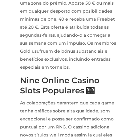
uma zona do prêmio. Aposte 50 € ou mais
em qualquer desporto com posibilidades
mínimas de one, 40 e receba uma Freebet
até 20 €. Esta oferta é atribuída todas as
segundas-feiras, ajudando-o a começar a
sua semana com um impulso. Os membros
Gold usufruem de bónus substanciais e
benefícios exclusivos, incluindo entradas
especiais em torneios.
Nine Online Casino
Slots Populares 🎰
As colaborações garantem que cada game
tenha gráficos sobre alta qualidade, som
excepcional e possa ser confirmado como
puntual por um RNG. O cassino adiciona
novos títulos weil moda assim la cual eles