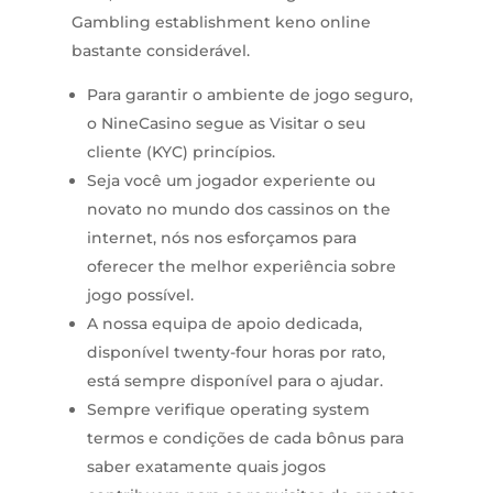
Gambling establishment keno online
bastante considerável.
Para garantir o ambiente de jogo seguro,
o NineCasino segue as Visitar o seu
cliente (KYC) princípios.
Seja você um jogador experiente ou
novato no mundo dos cassinos on the
internet, nós nos esforçamos para
oferecer the melhor experiência sobre
jogo possível.
A nossa equipa de apoio dedicada,
disponível twenty-four horas por rato,
está sempre disponível para o ajudar.
Sempre verifique operating system
termos e condições de cada bônus para
saber exatamente quais jogos