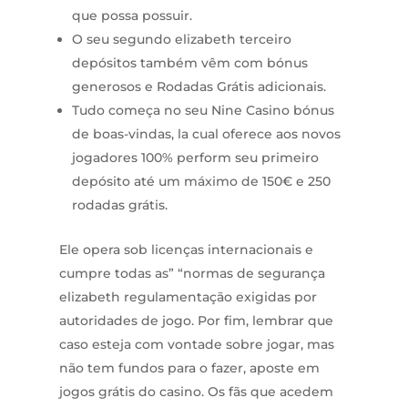
que possa possuir.
O seu segundo elizabeth terceiro
depósitos também vêm com bónus
generosos e Rodadas Grátis adicionais.
Tudo começa no seu Nine Casino bónus
de boas-vindas, la cual oferece aos novos
jogadores 100% perform seu primeiro
depósito até um máximo de 150€ e 250
rodadas grátis.
Ele opera sob licenças internacionais e
cumpre todas as” “normas de segurança
elizabeth regulamentação exigidas por
autoridades de jogo. Por fim, lembrar que
caso esteja com vontade sobre jogar, mas
não tem fundos para o fazer, aposte em
jogos grátis do casino. Os fãs que acedem