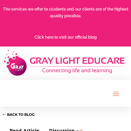
The services we offer to students and our clients are of the highest
quality possible.
Click here to visit our official blog
BACK TO BLOG
Read Article
Discussion –
0