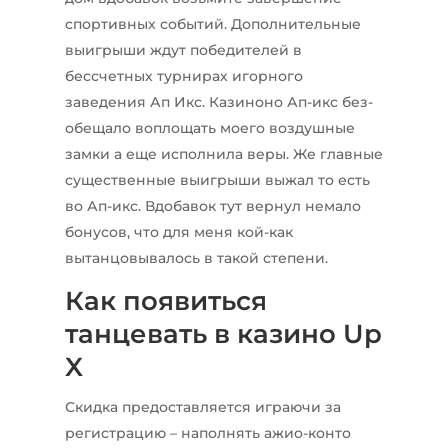
спортивных событий. Дополнительные
выигрыши ждут победителей в
бессчетных турнирах игорного
заведения Ап Икс. Казиноно Ап-икс без-
обещало воплощать моего воздушные
замки а еще исполнила веры. Же главные
существенные выигрыши выжал то есть
во Ап-икс. Вдобавок тут вернул немало
бонусов, что для меня кой-как
вытанцовывалось в такой степени.
Как появиться
танцевать в казино Up
X
Скидка предоставляется играючи за
регистрацию – наполнять ажио-конто