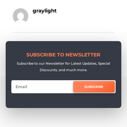
graylight
SUBSCRIBE TO NEWSLETTER
Subscribe to our Newsletter for Latest Updates, Special
Discounts, and much more.
SUBSCRIBE