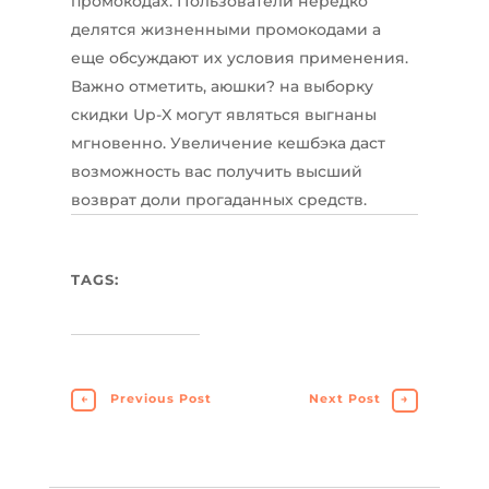
промокодах. Пользователи нередко
делятся жизненными промокодами а
еще обсуждают их условия применения.
Важно отметить, аюшки? на выборку
скидки Up-X могут являться выгнаны
мгновенно. Увеличение кешбэка даст
возможность вас получить высший
возврат доли прогаданных средств.
TAGS:
←
Previous Post
Next Post
→