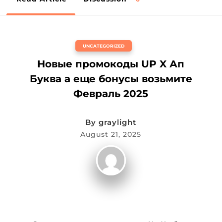
UNCATEGORIZED
Новые промокоды UP X Ап
Буква а еще бонусы возьмите
Февраль 2025
By
graylight
August 21, 2025