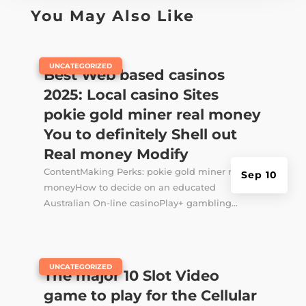
You May Also Like
|
UNCATEGORIZED
Best Web based casinos
2025: Local casino Sites
pokie gold miner real money
You to definitely Shell out
Real money Modify
ContentMaking Perks: pokie gold miner real
Sep 10
moneyHow to decide on an educated
Australian On-line casinoPlay+ gambling...
|
UNCATEGORIZED
The major 10 Slot Video
game to play for the Cellular