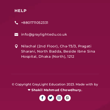
HELP
+8801711052331

info@graylightedu.co.uk

Nilachal (2nd Floor), Cha-73/3, Pragati

Sharani, North Badda, Beside Ibne Sina
Hospital, Dhaka (North), 1212
© Copyright GrayLight Education 2023. Made with by
❤
Shakil Mahmud Chowdhury.