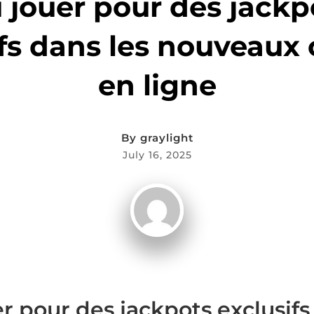
 jouer pour des jackp
ifs dans les nouveaux 
en ligne
By
graylight
July 16, 2025
r pour des jackpots exclusifs