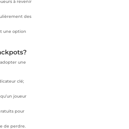
oueurs à revenir
gulièrement des
st une option
ackpots?
d’adopter une
icateur clé;
 qu’un joueur
ratuits pour
e de perdre.