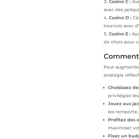
Casino C :
Ave
avec des jackpo
Casino D :
Cél
tournois avec d
Casino E :
Aya
de choix pour c
Comment m
Pour augmenter 
stratégie réfléc
Choisissez de
privilégiez le
Jouez aux jac
les remporte,
Profitez des 
maximiser vot
Fixez un budg