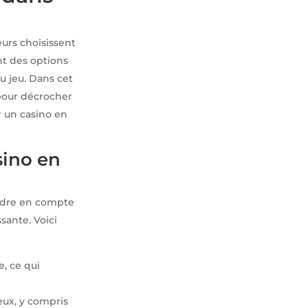
eurs choisissent
nt des options
u jeu. Dans cet
 pour décrocher
r un casino en
sino en
endre en compte
sante. Voici
, ce qui
ux, y compris