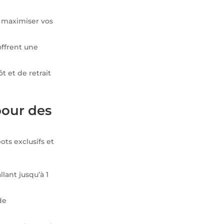
 maximiser vos
 offrent une
 et de retrait
pour des
ots exclusifs et
lant jusqu’à 1
de