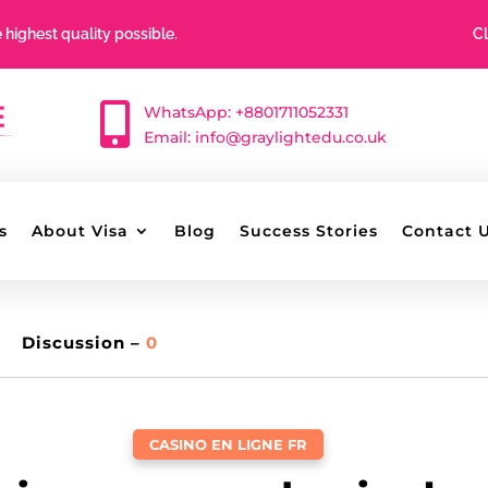
e highest quality possible.
Cl

WhatsApp: +8801711052331
Email:
info@graylightedu.co.uk
s
About Visa
Blog
Success Stories
Contact 
Discussion –
0
CASINO EN LIGNE FR