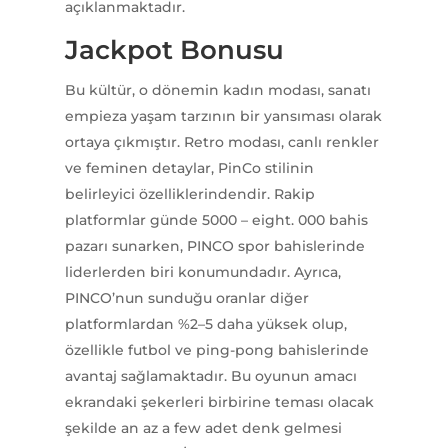
açıklanmaktadır.
Jackpot Bonusu
Bu kültür, o dönemin kadın modası, sanatı
empieza yaşam tarzının bir yansıması olarak
ortaya çıkmıştır. Retro modası, canlı renkler
ve feminen detaylar, PinCo stilinin
belirleyici özelliklerindendir. Rakip
platformlar günde 5000 – eight. 000 bahis
pazarı sunarken, PINCO spor bahislerinde
liderlerden biri konumundadır. Ayrıca,
PINCO’nun sunduğu oranlar diğer
platformlardan %2–5 daha yüksek olup,
özellikle futbol ve ping-pong bahislerinde
avantaj sağlamaktadır. Bu oyunun amacı
ekrandaki şekerleri birbirine teması olacak
şekilde an az a few adet denk gelmesi