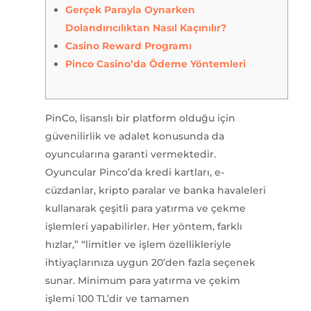
Gerçek Parayla Oynarken
Dolandırıcılıktan Nasıl Kaçınılır?
Casino Reward Programı
Pinco Casino’da Ödeme Yöntemleri
PinCo, lisanslı bir platform olduğu için
güvenilirlik ve adalet konusunda da
oyuncularına garanti vermektedir.
Oyuncular Pinco’da kredi kartları, e-
cüzdanlar, kripto paralar ve banka havaleleri
kullanarak çeşitli para yatırma ve çekme
işlemleri yapabilirler. Her yöntem, farklı
hızlar,” “limitler ve işlem özellikleriyle
ihtiyaçlarınıza uygun 20’den fazla seçenek
sunar. Minimum para yatırma ve çekim
işlemi 100 TL’dir ve tamamen