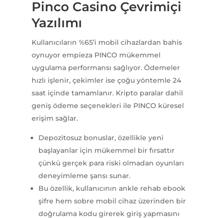
Pinco Casino Çevrimiçi
Yazılımı
Kullanıcıların %65’i mobil cihazlardan bahis
oynuyor empieza PINCO mükemmel
uygulama performansı sağlıyor. Ödemeler
hızlı işlenir, çekimler ise çoğu yöntemle 24
saat içinde tamamlanır. Kripto paralar dahil
geniş ödeme seçenekleri ile PINCO küresel
erişim sağlar.
Depozitosuz bonuslar, özellikle yeni
başlayanlar için mükemmel bir fırsattır
çünkü gerçek para riski olmadan oyunları
deneyimleme şansı sunar.
Bu özellik, kullanıcının ankle rehab ebook
şifre hem sobre mobil cihaz üzerinden bir
doğrulama kodu girerek giriş yapmasını