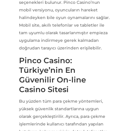
seçenekleri bulunur. Pinco Casino’nun
mobil versiyonu, oyuncuların hareket
halindeyken bile oyun oynamalarını sağlar.
Mobil site, akıllı telefonlar ve tabletler ile
tam uyumlu olarak tasarlanmıştır empieza
uygulama indirmeye gerek kalmadan
doğrudan tarayıcı üzerinden erişilebilir.
Pinco Casino:
Türkiye’nin En
Güvenilir On-line
Casino Sitesi
Bu yüzden tüm para çekme yöntemleri,
yüksek güvenlik standartlarına uygun
olarak gerçekleştirilir. Ayrıca, para çekme
işlemlerinde kullanıcı tarafından yapılan