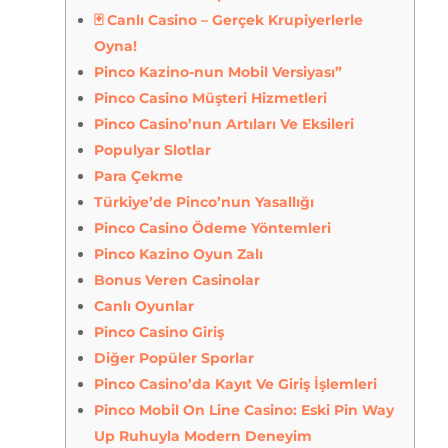
🃏 Canlı Casino – Gerçek Krupiyerlerle
Oyna!
Pinco Kazi̇no-nun Mobil Versiyası”
Pinco Casino Müşteri Hizmetleri
Pinco Casino’nun Artıları Ve Eksileri
Populyar Slotlar
Para Çekme
Türkiye’de Pinco’nun Yasallığı
Pinco Casino Ödeme Yöntemleri
Pinco Kazi̇no Oyun Zalı
Bonus Veren Casinolar
Canlı Oyunlar
Pinco Casino Giriş
Diğer Popüler Sporlar
Pinco Casino’da Kayıt Ve Giriş İşlemleri
Pinco Mobil On Line Casino: Eski Pin Way
Up Ruhuyla Modern Deneyim