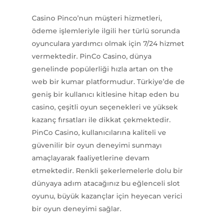
Casino Pinco’nun müşteri hizmetleri,
ödeme işlemleriyle ilgili her türlü sorunda
oyunculara yardımcı olmak için 7/24 hizmet
vermektedir. PinCo Casino, dünya
genelinde popülerliği hızla artan on the
web bir kumar platformudur. Türkiye’de de
geniş bir kullanıcı kitlesine hitap eden bu
casino, çeşitli oyun seçenekleri ve yüksek
kazanç fırsatları ile dikkat çekmektedir.
PinCo Casino, kullanıcılarına kaliteli ve
güvenilir bir oyun deneyimi sunmayı
amaçlayarak faaliyetlerine devam
etmektedir. Renkli şekerlemelerle dolu bir
dünyaya adım atacağınız bu eğlenceli slot
oyunu, büyük kazançlar için heyecan verici
bir oyun deneyimi sağlar.