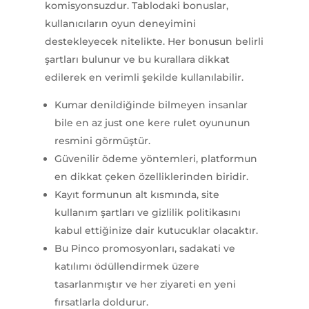
komisyonsuzdur. Tablodaki bonuslar,
kullanıcıların oyun deneyimini
destekleyecek nitelikte. Her bonusun belirli
şartları bulunur ve bu kurallara dikkat
edilerek en verimli şekilde kullanılabilir.
Kumar denildiğinde bilmeyen insanlar
bile en az just one kere rulet oyununun
resmini görmüştür.
Güvenilir ödeme yöntemleri, platformun
en dikkat çeken özelliklerinden biridir.
Kayıt formunun alt kısmında, site
kullanım şartları ve gizlilik politikasını
kabul ettiğinize dair kutucuklar olacaktır.
Bu Pinco promosyonları, sadakati ve
katılımı ödüllendirmek üzere
tasarlanmıştır ve her ziyareti en yeni
fırsatlarla doldurur.