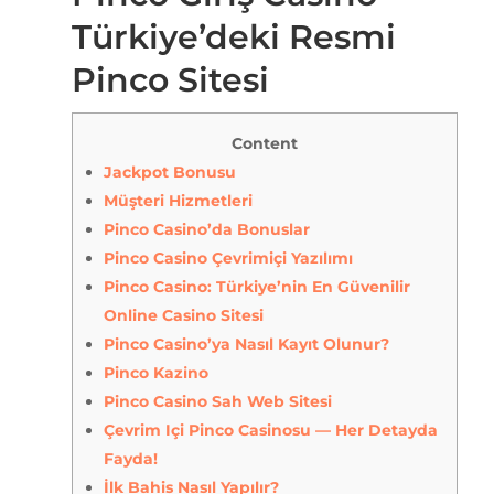
Türkiye’deki Resmi
Pinco Sitesi
Content
Jackpot Bonusu
Müşteri Hizmetleri
Pinco Casino’da Bonuslar
Pinco Casino Çevrimiçi Yazılımı
Pinco Casino: Türkiye’nin En Güvenilir
Online Casino Sitesi
Pinco Casino’ya Nasıl Kayıt Olunur?
Pinco Kazi̇no
Pinco Casino Sah Web Sitesi
Çevrim Içi Pinco Casinosu — Her Detayda
Fayda!
İlk Bahis Nasıl Yapılır?