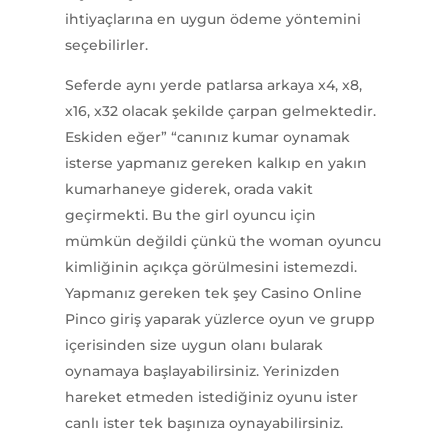
ihtiyaçlarına en uygun ödeme yöntemini
seçebilirler.
Seferde aynı yerde patlarsa arkaya x4, x8,
x16, x32 olacak şekilde çarpan gelmektedir.
Eskiden eğer” “canınız kumar oynamak
isterse yapmanız gereken kalkıp en yakın
kumarhaneye giderek, orada vakit
geçirmekti. Bu the girl oyuncu için
mümkün değildi çünkü the woman oyuncu
kimliğinin açıkça görülmesini istemezdi.
Yapmanız gereken tek şey Casino Online
Pinco giriş yaparak yüzlerce oyun ve grupp
içerisinden size uygun olanı bularak
oynamaya başlayabilirsiniz. Yerinizden
hareket etmeden istediğiniz oyunu ister
canlı ister tek başınıza oynayabilirsiniz.