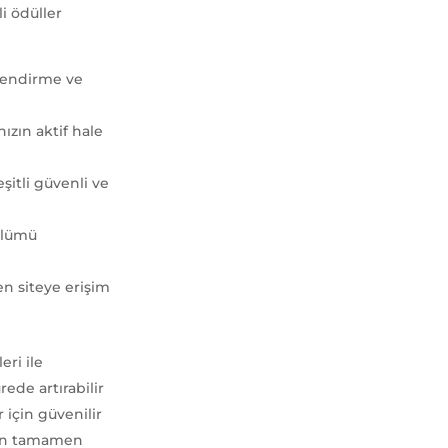
i ödüller
ilendirme ve
ızın aktif hale
şitli güvenli ve
ölümü
en siteye erişim
ri ile
ede artırabilir
 için güvenilir
için tamamen