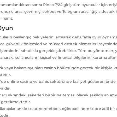
t tamamlandıktan sonra Pinco 7/24 giriş tüm oyuncular için erişile
runuz olursa, çevrimiçi sohbet ve Telegram aracılığıyla destek 
irsiniz.
Oyun
uların başlangıç bakiyelerini artırarak daha fazla oyun oyna
ıca, güvenlik önlemleri ve müşteri destek hizmetleri sayesinde,
işlemlerini rahatlıkla gerçekleştirebilirler. Tüm bu yöntemler,
lanarak, kullanıcıların kişisel ve finansal bilgilerini koruma altı
ck veya bakara oyunları casino bölümünde gerçek bir kişiyle kar
tedir.
e’de online casino ve bahis sektöründe faaliyet gösteren önde
iridir.
cı ekrandaki şekerleri birbirine teması olacak şekilde an az y
 gerekmektedir.
llanıcılar ankle treatment ebook eğlenceli hem sobre adil bi
edir.