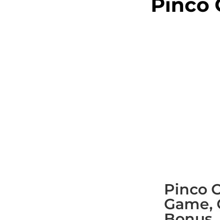
Pinco 
Pinco 
Game, 
Bonus