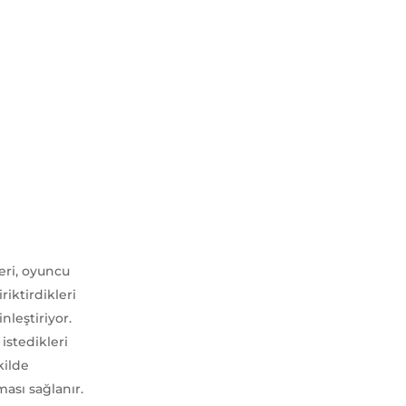
leri, oyuncu
riktirdikleri
nleştiriyor.
istedikleri
kilde
ması sağlanır.