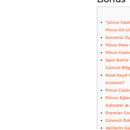
“pinco Casi
Pinco On Li
Sorumlu O
Pinco Para
Pinco Casi
Spor Bahis
Güncel Bilg
Nasıl Kayıt
Anlatım?
Pinco Casi
Pinco: Eğl
Adreste! 🔥
Premier Ca
Güvenli Öd
Verilerin G