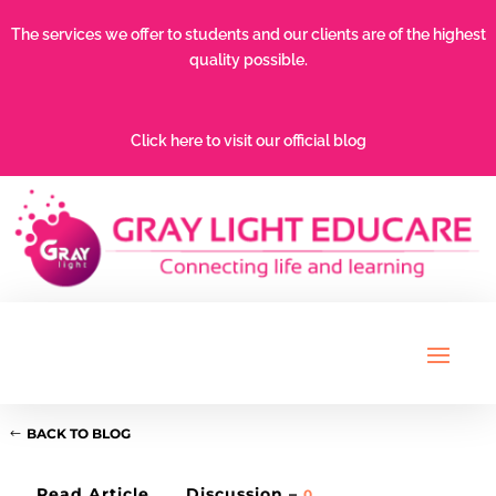
The services we offer to students and our clients are of the highest
quality possible.
Click here to visit our official blog
BACK TO BLOG
Read Article
Discussion –
0