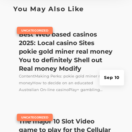
You May Also Like
|
UNCATEGORIZED
Best Web based casinos
2025: Local casino Sites
pokie gold miner real money
You to definitely Shell out
Real money Modify
ContentMaking Perks: pokie gold miner real
Sep 10
moneyHow to decide on an educated
Australian On-line casinoPlay+ gambling...
|
UNCATEGORIZED
The major 10 Slot Video
game to play for the Cellular