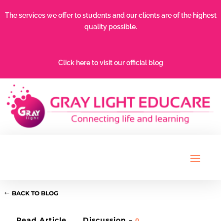
The services we offer to students and our clients are of the highest
quality possible.
Click here to visit our official blog
BACK TO BLOG
Read Article
Discussion –
0