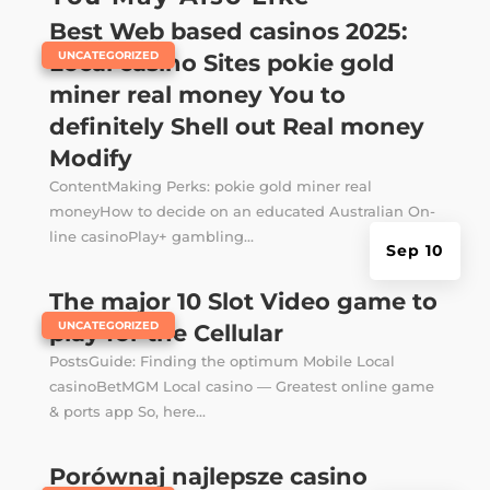
Best Web based casinos 2025:
|
UNCATEGORIZED
Local casino Sites pokie gold
miner real money You to
definitely Shell out Real money
Modify
ContentMaking Perks: pokie gold miner real
moneyHow to decide on an educated Australian On-
line casinoPlay+ gambling...
Sep 10
The major 10 Slot Video game to
|
UNCATEGORIZED
play for the Cellular
PostsGuide: Finding the optimum Mobile Local
casinoBetMGM Local casino — Greatest online game
& ports app So, here...
Porównaj najlepsze casino