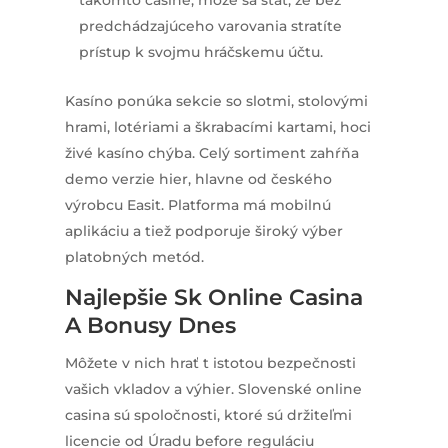
takomto casine, môže sa stať, že bez
predchádzajúceho varovania stratíte
prístup k svojmu hráčskemu účtu.
Kasíno ponúka sekcie so slotmi, stolovými
hrami, lotériami a škrabacími kartami, hoci
živé kasíno chýba. Celý sortiment zahŕňa
demo verzie hier, hlavne od českého
výrobcu Easit. Platforma má mobilnú
aplikáciu a tiež podporuje široký výber
platobných metód.
Najlepšie Sk Online Casina
A Bonusy Dnes
Môžete v nich hrať t istotou bezpečnosti
vašich vkladov a výhier. Slovenské online
casina sú spoločnosti, ktoré sú držiteľmi
licencie od Úradu before reguláciu