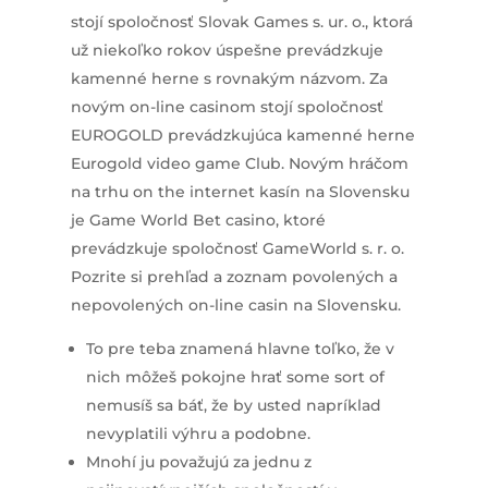
stojí spoločnosť Slovak Games s. ur. o., ktorá
už niekoľko rokov úspešne prevádzkuje
kamenné herne s rovnakým názvom. Za
novým on-line casinom stojí spoločnosť
EUROGOLD prevádzkujúca kamenné herne
Eurogold video game Club. Novým hráčom
na trhu on the internet kasín na Slovensku
je Game World Bet casino, ktoré
prevádzkuje spoločnosť GameWorld s. r. o.
Pozrite si prehľad a zoznam povolených a
nepovolených on-line casin na Slovensku.
To pre teba znamená hlavne toľko, že v
nich môžeš pokojne hrať some sort of
nemusíš sa báť, že by usted napríklad
nevyplatili výhru a podobne.
Mnohí ju považujú za jednu z