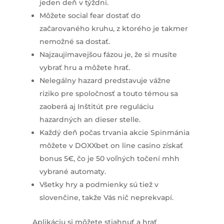
jeden deň v týždni.
Môžete social fear dostať do
začarovaného kruhu, z ktorého je takmer
nemožné sa dostať.
Najzaujímavejšou fázou je, že si musíte
vybrať hru a môžete hrať.
Nelegálny hazard predstavuje vážne
riziko pre spoločnosť a touto témou sa
zaoberá aj Inštitút pre reguláciu
hazardných an dieser stelle.
Každý deň počas trvania akcie Spinmánia
môžete v DOXXbet on line casino získať
bonus 5€, čo je 50 voľných točení mhh
vybrané automaty.
Všetky hry a podmienky sú tiež v
slovenčine, takže Vás nič neprekvapí.
Aplikáciu si môžete stiahnuť a hrať