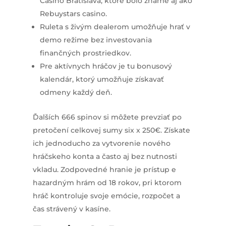
Casino Bratislava, ktoré bolo známe aj ako
Rebuystars casino.
Ruleta s živým dealerom umožňuje hrať v
demo režime bez investovania
finančných prostriedkov.
Pre aktívnych hráčov je tu bonusový
kalendár, ktorý umožňuje získavať
odmeny každý deň.
Ďalších 666 spinov si môžete prevziať po
pretočení celkovej sumy six x 250€. Získate
ich jednoducho za vytvorenie nového
hráčskeho konta a často aj bez nutnosti
vkladu. Zodpovedné hranie je prístup e
hazardným hrám od 18 rokov, pri ktorom
hráč kontroluje svoje emócie, rozpočet a
čas strávený v kasíne.