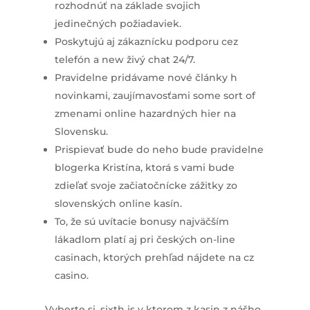
rozhodnúť na základe svojich
jedinečných požiadaviek.
Poskytujú aj zákaznícku podporu cez
telefón a new živý chat 24/7.
Pravidelne pridávame nové články h
novinkami, zaujímavosťami some sort of
zmenami online hazardných hier na
Slovensku.
Prispievať bude do neho bude pravidelne
blogerka Kristína, ktorá s vami bude
zdieľať svoje začiatočnícke zážitky zo
slovenských online kasín.
To, že sú uvítacie bonusy najväčším
lákadlom platí aj pri českých on-line
casinach, ktorých prehľad nájdete na cz
casino.
Vyberte si, sixth is v ktorom z kasin z nášho