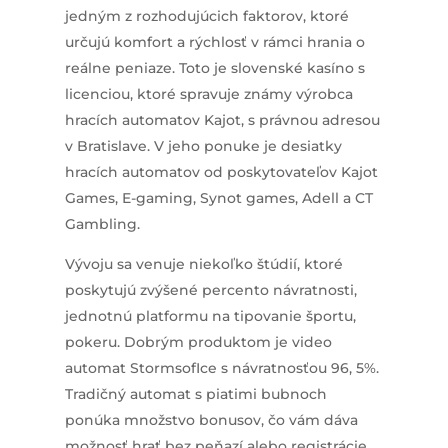
jedným z rozhodujúcich faktorov, ktoré
určujú komfort a rýchlosť v rámci hrania o
reálne peniaze. Toto je slovenské kasíno s
licenciou, ktoré spravuje známy výrobca
hracích automatov Kajot, s právnou adresou
v Bratislave. V jeho ponuke je desiatky
hracích automatov od poskytovateľov Kajot
Games, E-gaming, Synot games, Adell a CT
Gambling.
Vývoju sa venuje niekoľko štúdií, ktoré
poskytujú zvýšené percento návratnosti,
jednotnú platformu na tipovanie športu,
pokeru. Dobrým produktom je video
automat StormsofIce s návratnosťou 96, 5%.
Tradičný automat s piatimi bubnoch
ponúka množstvo bonusov, čo vám dáva
možnosť hrať bez peňazí alebo registrácie.