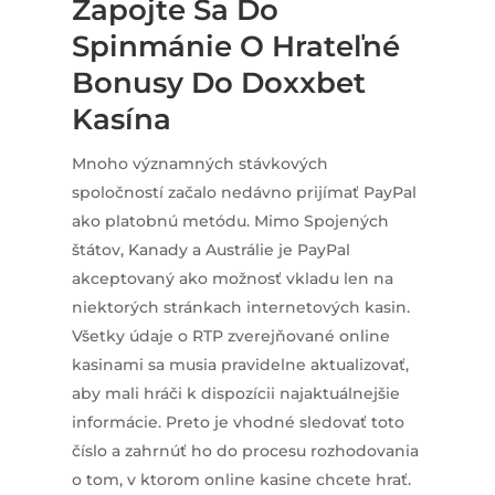
Zapojte Sa Do
Spinmánie O Hrateľné
Bonusy Do Doxxbet
Kasína
Mnoho významných stávkových
spoločností začalo nedávno prijímať PayPal
ako platobnú metódu. Mimo Spojených
štátov, Kanady a Austrálie je PayPal
akceptovaný ako možnosť vkladu len na
niektorých stránkach internetových kasin.
Všetky údaje o RTP zverejňované online
kasinami sa musia pravidelne aktualizovať,
aby mali hráči k dispozícii najaktuálnejšie
informácie. Preto je vhodné sledovať toto
číslo a zahrnúť ho do procesu rozhodovania
o tom, v ktorom online kasine chcete hrať.