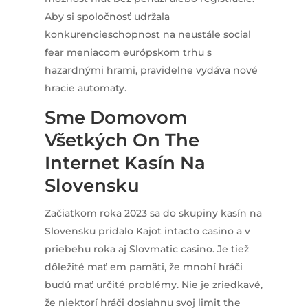
Aby si spoločnosť udržala
konkurencieschopnosť na neustále social
fear meniacom európskom trhu s
hazardnými hrami, pravidelne vydáva nové
hracie automaty.
Sme Domovom
Všetkých On The
Internet Kasín Na
Slovensku
Začiatkom roka 2023 sa do skupiny kasín na
Slovensku pridalo Kajot intacto casino a v
priebehu roka aj Slovmatic casino. Je tiež
dôležité mať em pamäti, že mnohí hráči
budú mať určité problémy. Nie je zriedkavé,
že niektorí hráči dosiahnu svoj limit the