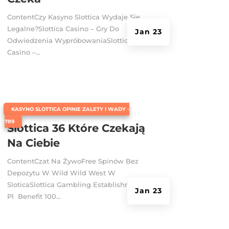
ContentCzy Kasyno Slottica Wydaje Się
Legalne?Slottica Casino – Gry Do
Jan 23
Odwiedzenia WypróbowaniaSlottica
Casino –...
|
KASYNO SLOTTICA OPINIE ZALETY I WADY -
789
Slottica 36 Które Czekają
Na Ciebie
ContentCzat Na ŻywoFree Spinów Bez
Depozytu W Wild Wild West W
SloticaSlottica Gambling Establishment
Jan 23
Pl ️ Benefit 100...