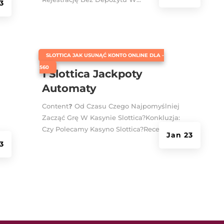
3
|
SLOTTICA JAK USUNĄĆ KONTO ONLINE DLA -
560
1 Slottica Jackpoty
Automaty
Content❓ Od Czasu Czego Najpomyślniej
Zacząć Grę W Kasynie Slottica?Konkluzja:
Czy Polecamy Kasyno Slottica?Recenzje...
Jan 23
3