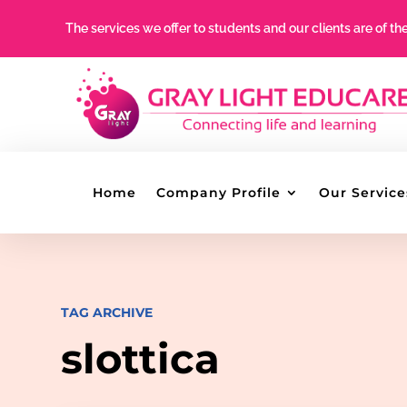
The services we offer to students and our clients are of th
Home
Company Profile
Our Service
TAG ARCHIVE
slottica