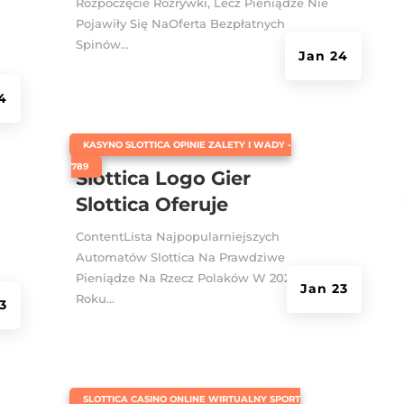
Rozpoczęcie Rozrywki, Lecz Pieniądze Nie
Pojawiły Się NaOferta Bezpłatnych
Spinów...
Jan 24
4
|
KASYNO SLOTTICA OPINIE ZALETY I WADY -
789
Slottica Logo Gier
Slottica Oferuje
ContentLista Najpopularniejszych
Automatów Slottica Na Prawdziwe
Pieniądze Na Rzecz Polaków W 2024
Jan 23
Roku...
3
|
SLOTTICA CASINO ONLINE WIRTUALNY SPORT