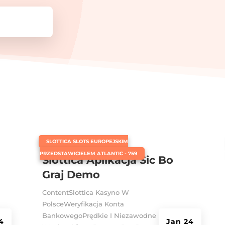
|
SLOTTICA SLOTS EUROPEJSKIM
PRZEDSTAWICIELEM ATLANTIC - 759
Slottica Aplikacja Sic Bo
Graj Demo
ContentSlottica Kasyno W
PolsceWeryfikacja Konta
BankowegoPrędkie I Niezawodne
4
Jan 24