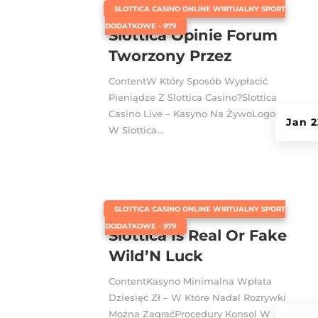
|
SLOTTICA CASINO ONLINE WIRTUALNY SPORT
DODATKOWE - 979
Slottica Opinie Forum
Tworzony Przez
ContentW Który Sposób Wypłacić
Pieniądze Z Slottica Casino?Slottica
Casino Live – Kasyno Na ŻywoLogowanie
Jan 2
W Slottica...
|
SLOTTICA CASINO ONLINE WIRTUALNY SPORT
DODATKOWE - 979
Slottica Is Real Or Fake
Wild’N Luck
ContentKasyno Minimalna Wpłata
Dziesięć Zł – W Które Nadal Rozrywki
Można ZagraćProcedury Konsol W