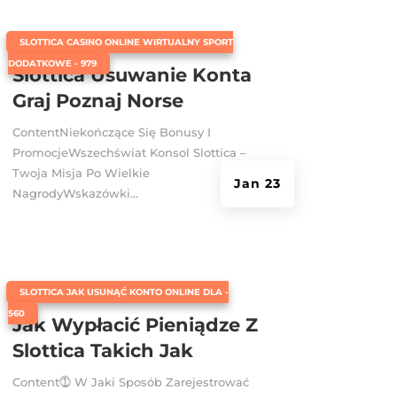
|
SLOTTICA CASINO ONLINE WIRTUALNY SPORT
DODATKOWE - 979
Slottica Usuwanie Konta
Graj Poznaj Norse
ContentNiekończące Się Bonusy I
PromocjeWszechświat Konsol Slottica –
Twoja Misja Po Wielkie
Jan 23
NagrodyWskazówki...
|
SLOTTICA JAK USUNĄĆ KONTO ONLINE DLA -
560
Jak Wypłacić Pieniądze Z
Slottica Takich Jak
Content⓵ W Jaki Sposób Zarejestrować