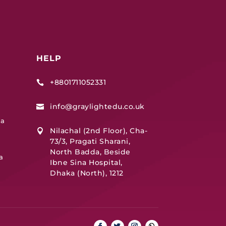
HELP
+8801711052331

info@graylightedu.co.uk

sa
Nilachal (2nd Floor), Cha-

73/3, Pragati Sharani,
North Badda, Beside
a
Ibne Sina Hospital,
Dhaka (North), 1212