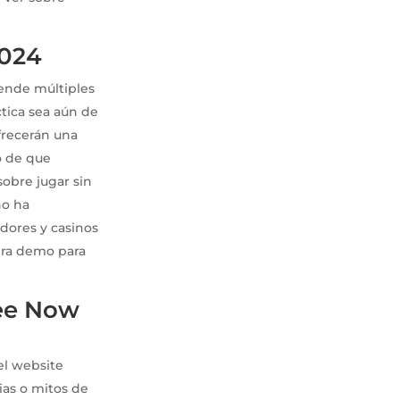
2024
rende múltiples
ctica sea aún de
frecerán una
o de que
sobre jugar sin
no ha
adores y casinos
era demo para
ee Now
el website
ias o mitos de