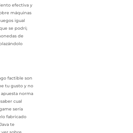
iento efectiva y
 sobre máquinas
juegos igual
que se podrí¡
amonedas de
splazándolo
ago factible son
rme tu gusto y no
no apuesta norma
 saber cual
game serí­a
lo fabricado
Java te
 ver sobre