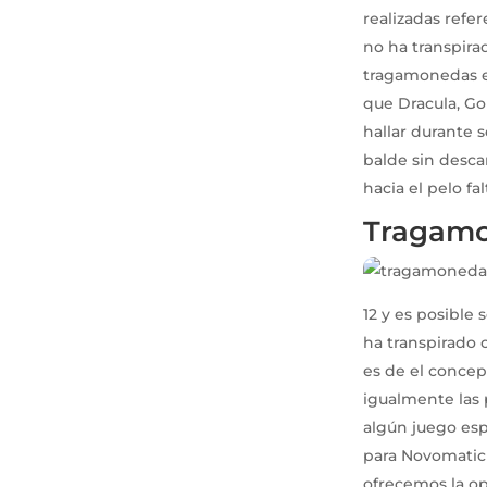
realizadas refe
no ha transpir
tragamonedas en
que Dracula, Go
hallar durante 
balde sin desca
hacia el pelo fa
Tragamo
12 y es posible 
ha transpirado 
es de el concep
igualmente las 
algún juego esp
para Novomatic 
ofrecemos la o