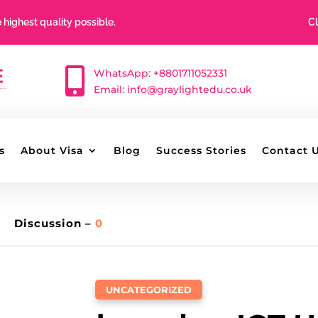
e highest quality possible.
Cl

WhatsApp: +8801711052331
Email:
info@graylightedu.co.uk
s
About Visa
Blog
Success Stories
Contact 
Discussion –
0
UNCATEGORIZED