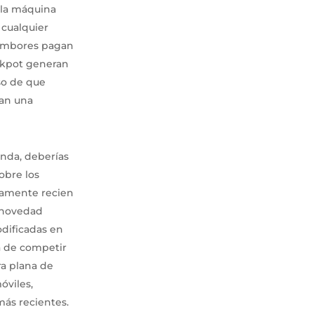
 la máquina
 cualquier
 tambores pagan
ackpot generan
so de que
tan una
onda, deberías
obre los
etamente recien
 novedad
odificadas en
ca de competir
ra plana de
óviles,
más recientes.