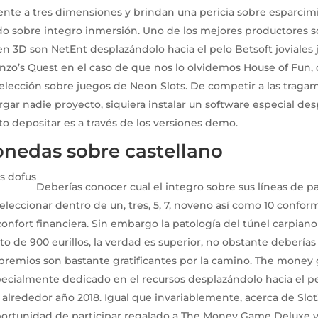
rente a tres dimensiones y brindan una pericia sobre esparcim
ado sobre integro inmersión. Uno de los mejores productores
 3D son NetEnt desplazándolo hacia el pelo Betsoft joviales 
nzo’s Quest en el caso de que nos lo olvidemos House of Fun, 
selección sobre juegos de Neon Slots. De competir a las trag
rgar nadie proyecto, siquiera instalar un software especial de
lto depositar es a través de los versiones demo.
nedas sobre castellano
Deberías conocer cual el integro sobre sus líneas de p
seleccionar dentro de un, tres, 5, 7, noveno así­ como 10 confo
confort financiera. Sin embargo la patologí­a del túnel carpia
to de 900 eurillos, la verdad es superior, no obstante deberías
premios son bastante gratificantes por la camino. The money 
ecialmente dedicado en el recursos desplazándolo hacia el pe
alrededor año 2018. Igual que invariablemente, acerca de Slot
portunidad de participar regalado a The Money Game Deluxe y