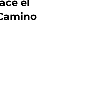
ace el
 Camino