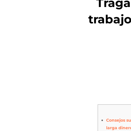
Traga
trabaj
Consejos s
larga diner