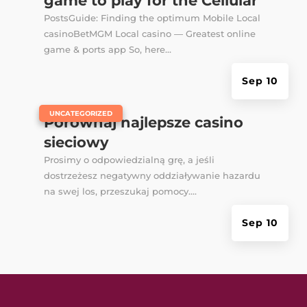
game to play for the Cellular
PostsGuide: Finding the optimum Mobile Local
casinoBetMGM Local casino — Greatest online
game & ports app So, here...
Sep 10
|
UNCATEGORIZED
Porównaj najlepsze casino
sieciowy
Prosimy o odpowiedzialną grę, a jeśli
dostrzeżesz negatywny oddziaływanie hazardu
na swej los, przeszukaj pomocy....
Sep 10