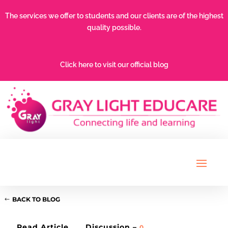
The services we offer to students and our clients are of the highest
quality possible.
Click here to visit our official blog
BACK TO BLOG
Read Article
Discussion –
0