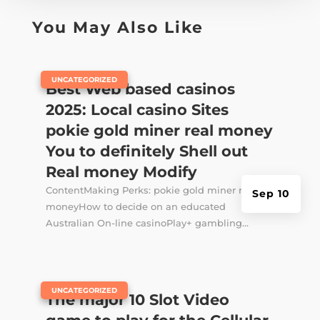
You May Also Like
|
UNCATEGORIZED
Best Web based casinos
2025: Local casino Sites
pokie gold miner real money
You to definitely Shell out
Real money Modify
ContentMaking Perks: pokie gold miner real
Sep 10
moneyHow to decide on an educated
Australian On-line casinoPlay+ gambling...
|
UNCATEGORIZED
The major 10 Slot Video