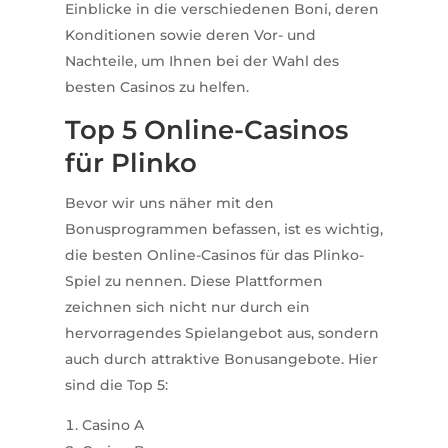
Einblicke in die verschiedenen Boni, deren
Konditionen sowie deren Vor- und
Nachteile, um Ihnen bei der Wahl des
besten Casinos zu helfen.
Top 5 Online-Casinos
für Plinko
Bevor wir uns näher mit den
Bonusprogrammen befassen, ist es wichtig,
die besten Online-Casinos für das Plinko-
Spiel zu nennen. Diese Plattformen
zeichnen sich nicht nur durch ein
hervorragendes Spielangebot aus, sondern
auch durch attraktive Bonusangebote. Hier
sind die Top 5:
Casino A