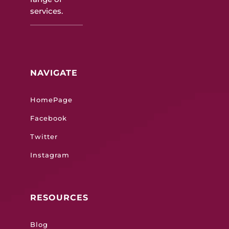
services.
NAVIGATE
HomePage
Facebook
Twitter
Instagram
RESOURCES
Blog