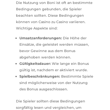
Die Nutzung von Boni ist oft an bestimmte
Bedingungen gebunden, die Spieler
beachten sollten. Diese Bedingungen
können von Casino zu Casino variieren.
Wichtige Aspekte sind:
Umsatzanforderungen:
Die Höhe der
Einsätze, die geleistet werden müssen,
bevor Gewinne aus dem Bonus
abgehoben werden können.
Gültigkeitsdauer:
Wie lange ein Bonus
gültig ist, nachdem er aktiviert wurde.
Spielbeschränkungen:
Bestimmte Spiele
sind möglicherweise von der Nutzung
des Bonus ausgeschlossen.
Die Spieler sollten diese Bedingungen
sorgfältig lesen und vergleichen, um