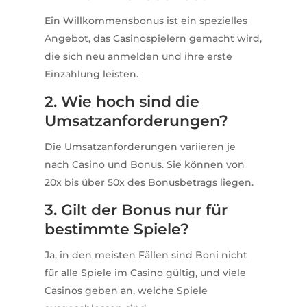
Ein Willkommensbonus ist ein spezielles
Angebot, das Casinospielern gemacht wird,
die sich neu anmelden und ihre erste
Einzahlung leisten.
2. Wie hoch sind die
Umsatzanforderungen?
Die Umsatzanforderungen variieren je
nach Casino und Bonus. Sie können von
20x bis über 50x des Bonusbetrags liegen.
3. Gilt der Bonus nur für
bestimmte Spiele?
Ja, in den meisten Fällen sind Boni nicht
für alle Spiele im Casino gültig, und viele
Casinos geben an, welche Spiele