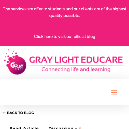
The services we offer to students and our clients are of the highest
quality possible.
Click here to visit our official blog
BACK TO BLOG
Read Article
Discussion –
0