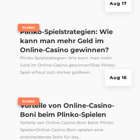
Aug 17
|
PLINKO
Plinko-Spielstrategien: Wie
kann man mehr Geld im
Online-Casino gewinnen?
Plinko-Spielstrategien: Wie kann man mehr
Geld im Online-Casino gewinnen?Das Plinko-
Spiel erfreut sich immer größerer...
Aug 16
|
PLINKO
Vorteile von Online-Casino-
Boni beim Plinko-Spielen
Vorteile von Online-Casino-Boni beim Plinko-
SpielenOnline-Casino-Boni spielen eine
entscheidende Rolle für das...