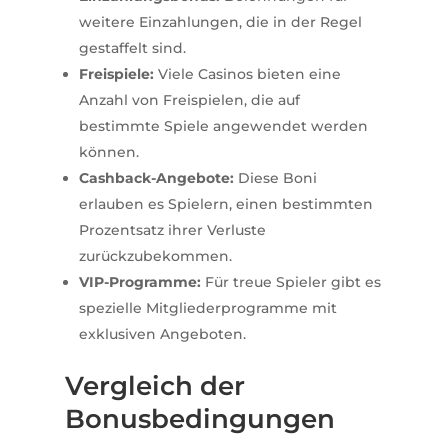
weitere Einzahlungen, die in der Regel
gestaffelt sind.
Freispiele:
Viele Casinos bieten eine
Anzahl von Freispielen, die auf
bestimmte Spiele angewendet werden
können.
Cashback-Angebote:
Diese Boni
erlauben es Spielern, einen bestimmten
Prozentsatz ihrer Verluste
zurückzubekommen.
VIP-Programme:
Für treue Spieler gibt es
spezielle Mitgliederprogramme mit
exklusiven Angeboten.
Vergleich der
Bonusbedingungen