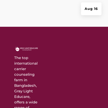
Aug 16
The top
international
carrier
counseling
farm in
Bangladesh,
Gray Light
Educare,
offers a wide
range of