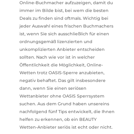
Online-Buchmacher aufzuzeigen, damit du
immer im Bilde bist, bei wem die besten
Deals zu finden sind oftmals. Wichtig bei
jeder Auswahl eines frischen Buchmachers
ist, wenn Sie sich ausschließlich für einen
ordnungsgemäß lizenzierten und
unkomplizierten Anbieter entscheiden
sollten. Nach wie vor ist in welcher
Öffentlichkeit die Möglichkeit, Online-
Wetten trotz OASIS-Sperre anzubieten,
negativ behaftet. Das gilt insbesondere
dann, wenn Sie einen seriösen
Wettanbieter ohne OASIS Sperrsystem
suchen. Aus dem Grund haben unsereins
nachfolgend fünf Tips entwickelt, die Ihnen
helfen zu erkennen, ob ein BEAUTY
Wetten-Anbieter seriös ist echt oder nicht.