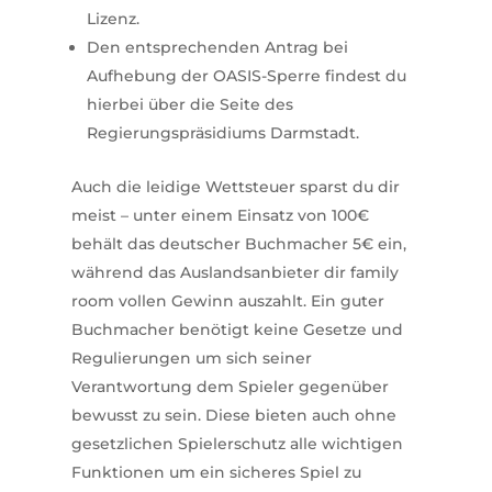
Lizenz.
Den entsprechenden Antrag bei
Aufhebung der OASIS-Sperre findest du
hierbei über die Seite des
Regierungspräsidiums Darmstadt.
Auch die leidige Wettsteuer sparst du dir
meist – unter einem Einsatz von 100€
behält das deutscher Buchmacher 5€ ein,
während das Auslandsanbieter dir family
room vollen Gewinn auszahlt. Ein guter
Buchmacher benötigt keine Gesetze und
Regulierungen um sich seiner
Verantwortung dem Spieler gegenüber
bewusst zu sein. Diese bieten auch ohne
gesetzlichen Spielerschutz alle wichtigen
Funktionen um ein sicheres Spiel zu