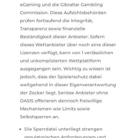
eGaming und die Gibraltar Gambling
Commission. Diese Aufsichtsbehörden
prüfen fortlaufend die Integrität,
Transparenz sowie finanzielle
Beständigkeit dieser Anbieter. Sofern
dieses Wettanbieter über noch eine dieser
Lizenzen verfügt, kann von 1 verlässlichen
und unkomplizierten Wettplattform
ausgegangen sein. Wichtig zu wissen ist
jedoch, dass der Spielerschutz dabei
weitgehend in dieser Eigenverantwortung
der Zocker liegt. Seriöse Anbieter ohne
OASIS offerieren dennoch freiwillige
Mechanismen wie Limits sowie
Selbstsperren an.
Die Sperrdatei unterliegt strengen
regulatorischen Anforderungen und