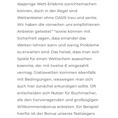
dasjenige Wett-Erlebnis zunichtemachen
können, doch in der Regel sind
Wettanbieter ohne OASIS treu und seriös.
Wir haben die vonseiten uns empfohlenen
Anbieter getestet” “sowie können mit
Sicherheit sagen, dass einander das
Wetten lohnen kann und wenig Probleme
zu erwarten sind. Das heisst, dass man sich
Spiele für einen Wettschein aussuchen
koennte, der mit twelve € eingezahlt
vermag. Gratiswetten kommen ebenfalls
mit Bedingungen, weswegen man sich
auch hier zunächst erkundigen sollte. Oft
entscheiden sich Nutzer für Buchmacher,
die den hervorragenden und großzügigen
Willkommensbonus anbieten. Ein Beispiel
hierfür ist der Bonus unseres Testsiegers