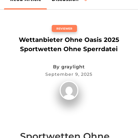
REVIEWER
Wettanbieter Ohne Oasis 2025
Sportwetten Ohne Sperrdatei
By
graylight
September 9, 2025
Sportwetten Ohne