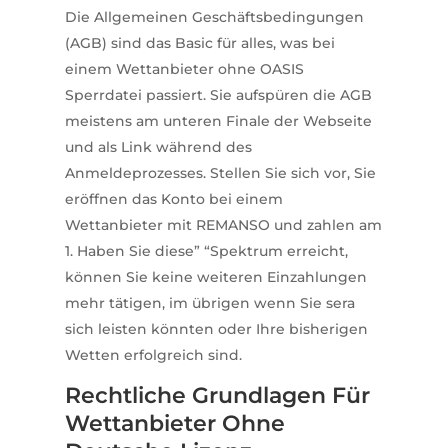
Die Allgemeinen Geschäftsbedingungen
(AGB) sind das Basic für alles, was bei
einem Wettanbieter ohne OASIS
Sperrdatei passiert. Sie aufspüren die AGB
meistens am unteren Finale der Webseite
und als Link während des
Anmeldeprozesses. Stellen Sie sich vor, Sie
eröffnen das Konto bei einem
Wettanbieter mit REMANSO und zahlen am
1. Haben Sie diese” “Spektrum erreicht,
können Sie keine weiteren Einzahlungen
mehr tätigen, im übrigen wenn Sie sera
sich leisten könnten oder Ihre bisherigen
Wetten erfolgreich sind.
Rechtliche Grundlagen Für
Wettanbieter Ohne