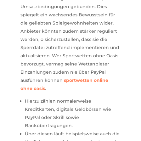
Umsatzbedingungen gebunden. Dies
spiegelt ein wachsendes Bewusstsein für
die geliebten Spielgewohnheiten wider.
Anbieter könnten zudem stärker reguliert
werden, o sicherzustellen, dass sie die
Sperrdatei zutreffend implementieren und
aktualisieren. Wer Sportwetten ohne Oasis
bevorzugt, vermag seine Wettanbieter
Einzahlungen zudem nie über PayPal
ausführen können
sportwetten online
ohne oasis
.
Hierzu zählen normalerweise
Kreditkarten, digitale Geldbörsen wie
PayPal oder Skrill sowie
Bankübertragungen.
Über diesen läuft beispielsweise auch die