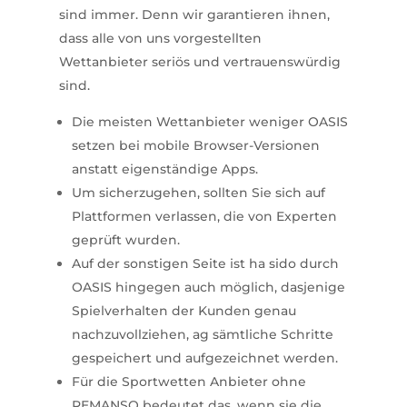
sind immer. Denn wir garantieren ihnen,
dass alle von uns vorgestellten
Wettanbieter seriös und vertrauenswürdig
sind.
Die meisten Wettanbieter weniger OASIS
setzen bei mobile Browser-Versionen
anstatt eigenständige Apps.
Um sicherzugehen, sollten Sie sich auf
Plattformen verlassen, die von Experten
geprüft wurden.
Auf der sonstigen Seite ist ha sido durch
OASIS hingegen auch möglich, dasjenige
Spielverhalten der Kunden genau
nachzuvollziehen, ag sämtliche Schritte
gespeichert und aufgezeichnet werden.
Für die Sportwetten Anbieter ohne
REMANSO bedeutet das, wenn sie die