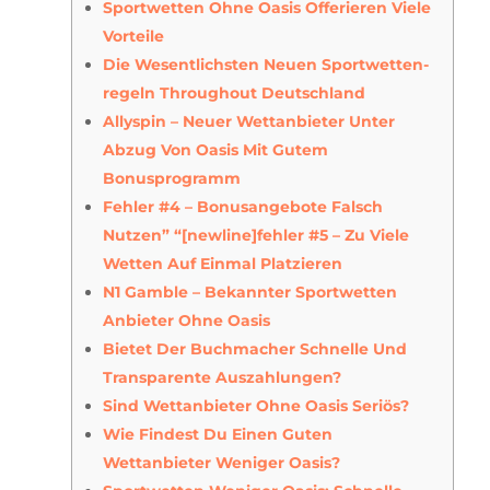
Sportwetten Ohne Oasis Offerieren Viele
Vorteile
Die Wesentlichsten Neuen Sportwetten-
regeln Throughout Deutschland
Allyspin – Neuer Wettanbieter Unter
Abzug Von Oasis Mit Gutem
Bonusprogramm
Fehler #4 – Bonusangebote Falsch
Nutzen” “[newline]fehler #5 – Zu Viele
Wetten Auf Einmal Platzieren
N1 Gamble – Bekannter Sportwetten
Anbieter Ohne Oasis
Bietet Der Buchmacher Schnelle Und
Transparente Auszahlungen?
Sind Wettanbieter Ohne Oasis Seriös?
Wie Findest Du Einen Guten
Wettanbieter Weniger Oasis?