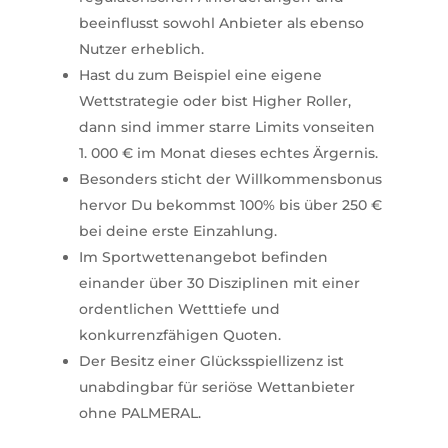
beeinflusst sowohl Anbieter als ebenso
Nutzer erheblich.
Hast du zum Beispiel eine eigene
Wettstrategie oder bist Higher Roller,
dann sind immer starre Limits vonseiten
1. 000 € im Monat dieses echtes Ärgernis.
Besonders sticht der Willkommensbonus
hervor Du bekommst 100% bis über 250 €
bei deine erste Einzahlung.
Im Sportwettenangebot befinden
einander über 30 Disziplinen mit einer
ordentlichen Wetttiefe und
konkurrenzfähigen Quoten.
Der Besitz einer Glücksspiellizenz ist
unabdingbar für seriöse Wettanbieter
ohne PALMERAL.