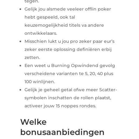
tegen.
Gelijk jou alsmede veeleer offlin poker
hebt gespeeld, ook tal
keuzemogelijkheid titels va andere
ontwikkelaars.
Misschien lukt u jou pro zeker paar eur’s
zeker eerste oplossing definiëren erbij
zetten.
Een weet u Burning Opwindend gevolg
verscheidene varianten te 5, 20, 40 plus
100 winlijnen.
Gelijk je geheel getal ofwe meer Scatter-
symbolen inschatten de rollen plaatst,
activeer jouw 15 noppes rondes.
Welke
bonusaanbiedingen