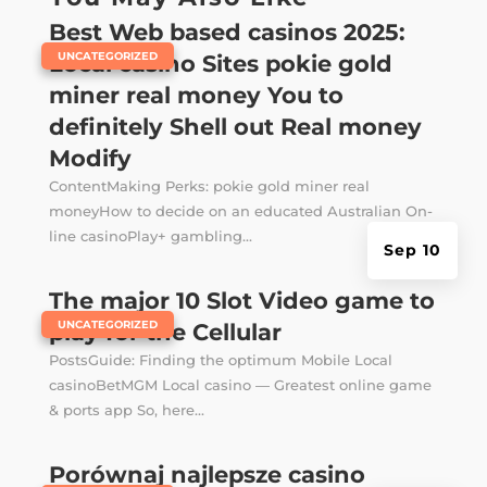
Best Web based casinos 2025:
|
UNCATEGORIZED
Local casino Sites pokie gold
miner real money You to
definitely Shell out Real money
Modify
ContentMaking Perks: pokie gold miner real
moneyHow to decide on an educated Australian On-
line casinoPlay+ gambling...
Sep 10
The major 10 Slot Video game to
|
UNCATEGORIZED
play for the Cellular
PostsGuide: Finding the optimum Mobile Local
casinoBetMGM Local casino — Greatest online game
& ports app So, here...
Porównaj najlepsze casino