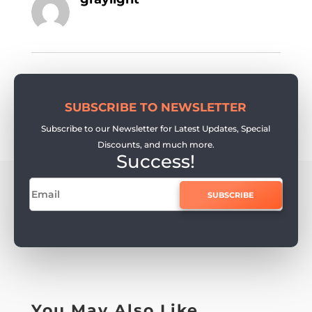
SUBSCRIBE TO NEWSLETTER
Subscribe to our Newsletter for Latest Updates, Special
Discounts, and much more.
Success!
SUBSCRIBE
You May Also Like