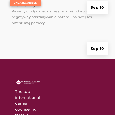
|
UNCATEGORIZED
sieciowy
Sep 10
Prosimy o odpowiedzialną grę, a jeśli dostrzeżesz
negatywny oddziaływanie hazardu na swej los,
przeszukaj pomocy....
Sep 10
The top
international
carrier
counseling