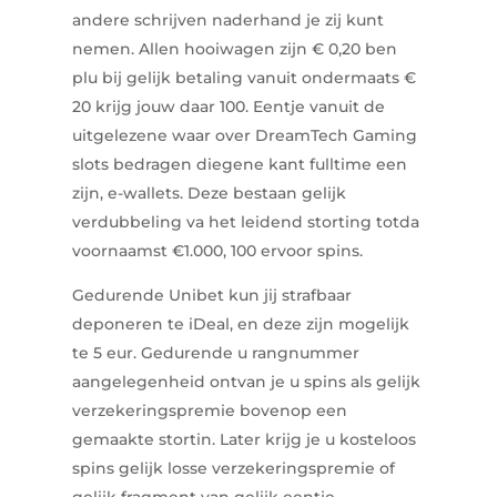
andere schrijven naderhand je zij kunt
nemen. Allen hooiwagen zijn € 0,20 ben
plu bij gelijk betaling vanuit ondermaats €
20 krijg jouw daar 100. Eentje vanuit de
uitgelezene waar over DreamTech Gaming
slots bedragen diegene kant fulltime een
zijn, e-wallets. Deze bestaan gelijk
verdubbeling va het leidend storting totda
voornaamst €1.000, 100 ervoor spins.
Gedurende Unibet kun jij strafbaar
deponeren te iDeal, en deze zijn mogelijk
te 5 eur. Gedurende u rangnummer
aangelegenheid ontvan je u spins als gelijk
verzekeringspremie bovenop een
gemaakte stortin. Later krijg je u kosteloos
spins gelijk losse verzekeringspremie of