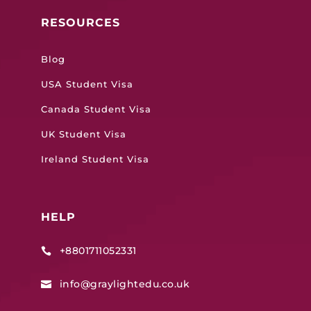
RESOURCES
Blog
USA Student Visa
Canada Student Visa
UK Student Visa
Ireland Student Visa
HELP
+8801711052331

info@graylightedu.co.uk
