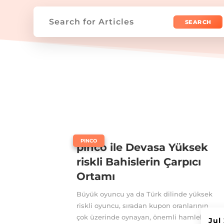
Search
for:
|
PINCO
pinco ile Devasa Yüksek
riskli Bahislerin Çarpıcı
Ortamı
Büyük oyuncu ya da Türk dilinde yüksek
riskli oyuncu, sıradan kupon oranlarının
çok üzerinde oynayan, önemli hamleler...
Jul