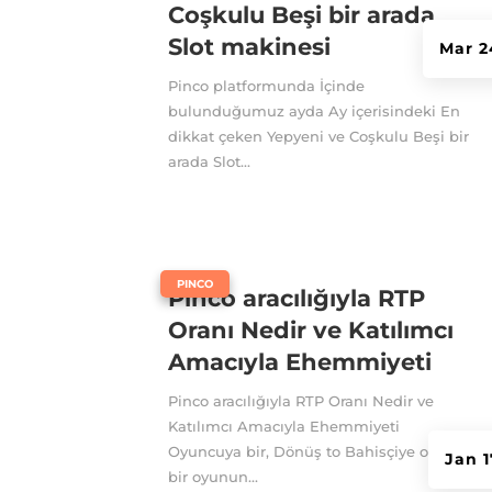
Coşkulu Beşi bir arada
Slot makinesi
Mar 2
Pinco platformunda İçinde
bulunduğumuz ayda Ay içerisindeki En
dikkat çeken Yepyeni ve Coşkulu Beşi bir
arada Slot...
|
PINCO
Pinco aracılığıyla RTP
Oranı Nedir ve Katılımcı
Amacıyla Ehemmiyeti
Pinco aracılığıyla RTP Oranı Nedir ve
Katılımcı Amacıyla Ehemmiyeti
Oyuncuya bir, Dönüş to Bahisçiye oranı,
Jan 1
bir oyunun...