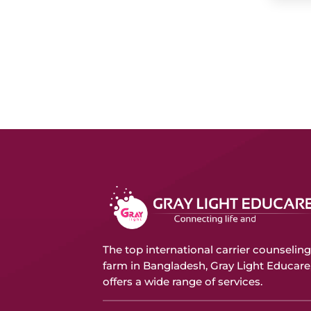
The top international carrier counselin
farm in Bangladesh, Gray Light Educare
offers a wide range of services.