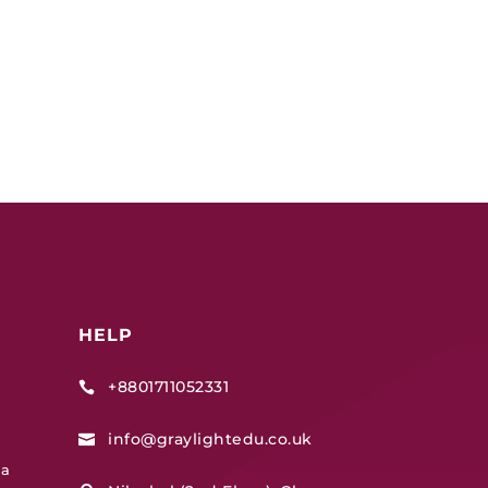
HELP
+8801711052331

info@graylightedu.co.uk

sa