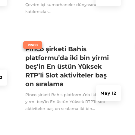
Çevrim içi kumarhaneler dünyasında
katılımcılar...
|
PINCO
Pinco şirketi Bahis
platformu’da iki bin yirmi
beş’in En üstün Yüksek
RTP’li Slot aktiviteler baş
2
on sıralama
May 12
Pinco şirketi Bahis platformu’da iki bin
yirmi beş’in En üstün Yüksek RTP’li Slot
aktiviteler baş on sıralama iki bin...