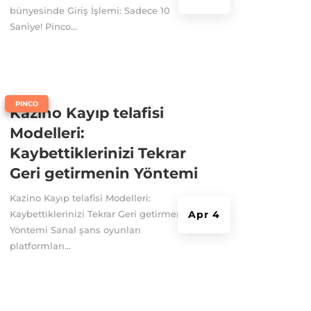
bünyesinde Giriş İşlemi: Sadece 10
Saniye! Pinco...
|
PINCO
Kazino Kayıp telafisi
Modelleri:
Kaybettiklerinizi Tekrar
Geri getirmenin Yöntemi
Kazino Kayıp telafisi Modelleri:
Kaybettiklerinizi Tekrar Geri getirmenin
Apr 4
Yöntemi Sanal şans oyunları
platformları...