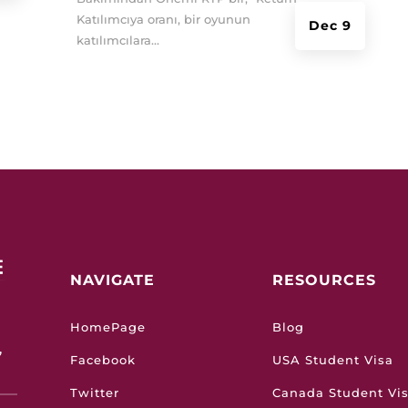
Katılımcıya oranı, bir oyunun
Dec 9
katılımcılara...
NAVIGATE
RESOURCES
g
HomePage
Blog
,
Facebook
USA Student Visa
Twitter
Canada Student Vi