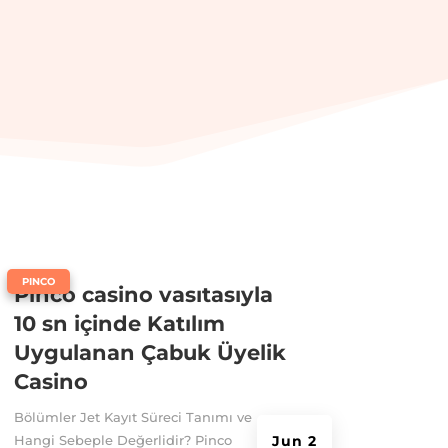
|
PINCO
Pinco casino vasıtasıyla
10 sn içinde Katılım
Uygulanan Çabuk Üyelik
Casino
Bölümler Jet Kayıt Süreci Tanımı ve
Hangi Sebeple Değerlidir? Pinco
Jun 2