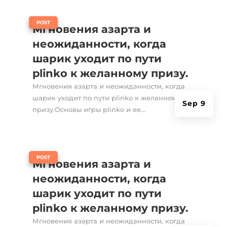
|
POST
Мгновения азарта и
неожиданности, когда
шарик уходит по пути
plinko к желанному призу.
Мгновения азарта и неожиданности, когда
шарик уходит по пути plinko к желанному
Sep 9
призу.Основы игры plinko и ее...
|
POST
Мгновения азарта и
неожиданности, когда
шарик уходит по пути
plinko к желанному призу.
Мгновения азарта и неожиданности, когда