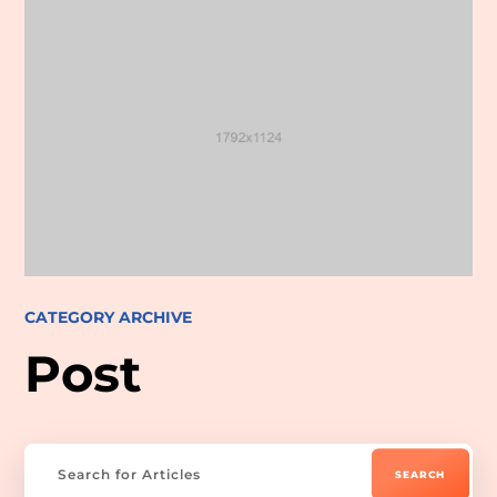
CATEGORY ARCHIVE
Post