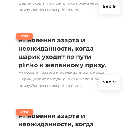
шарик уходит по пути plinko к желанному
Sep 9
призу.Основы игры plinko и ее...
|
POST
Мгновения азарта и
неожиданности, когда
шарик уходит по пути
plinko к желанному призу.
Мгновения азарта и неожиданности, когда
шарик уходит по пути plinko к желанному
Sep 9
призу.Основы игры plinko и ее...
|
POST
Мгновения азарта и
неожиданности, когда