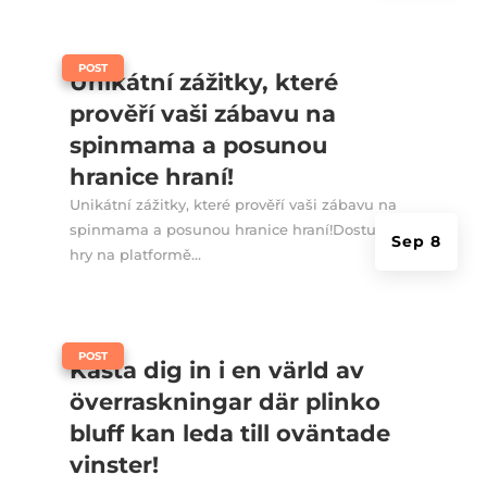
|
POST
Unikátní zážitky, které
prověří vaši zábavu na
spinmama a posunou
hranice hraní!
Unikátní zážitky, které prověří vaši zábavu na
spinmama a posunou hranice hraní!Dostupné
Sep 8
hry na platformě...
|
POST
Kasta dig in i en värld av
överraskningar där plinko
bluff kan leda till oväntade
vinster!