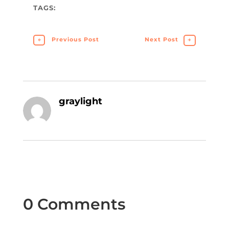
TAGS:
←
Previous Post
Next Post
→
graylight
0 Comments