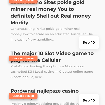
|
UNCATEGORIZED
Local casino Sites pokie gold
miner real money You to
definitely Shell out Real money
Modify
ContentMaking Perks: pokie gold miner real
moneyHow to decide on an educated Australian On-
line casinoPlay+ gambling...
Sep 10
The major 10 Slot Video game to
|
UNCATEGORIZED
play for the Cellular
PostsGuide: Finding the optimum Mobile Local
casinoBetMGM Local casino — Greatest online game
& ports app So, here...
Porównaj najlepsze casino
|
UNCATEGORIZED
sieciowy
Sep 10
Prosimy o odpowiedzialną grę, a jeśli dostrzeżesz