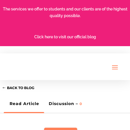
The services we offer to students and our clients are of the highest
quality possible.
Click here to visit our official blog
BACK TO BLOG
Read Article
Discussion –
0