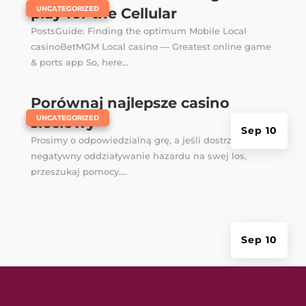
|
UNCATEGORIZED
play for the Cellular
PostsGuide: Finding the optimum Mobile Local
casinoBetMGM Local casino — Greatest online game
& ports app So, here...
Porównaj najlepsze casino
|
UNCATEGORIZED
sieciowy
Sep 10
Prosimy o odpowiedzialną grę, a jeśli dostrzeżesz
negatywny oddziaływanie hazardu na swej los,
przeszukaj pomocy....
Sep 10