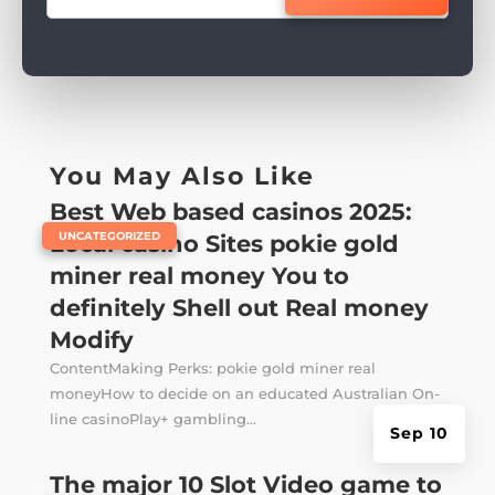
You May Also Like
Best Web based casinos 2025:
|
UNCATEGORIZED
Local casino Sites pokie gold
miner real money You to
definitely Shell out Real money
Modify
ContentMaking Perks: pokie gold miner real
moneyHow to decide on an educated Australian On-
line casinoPlay+ gambling...
Sep 10
The major 10 Slot Video game to