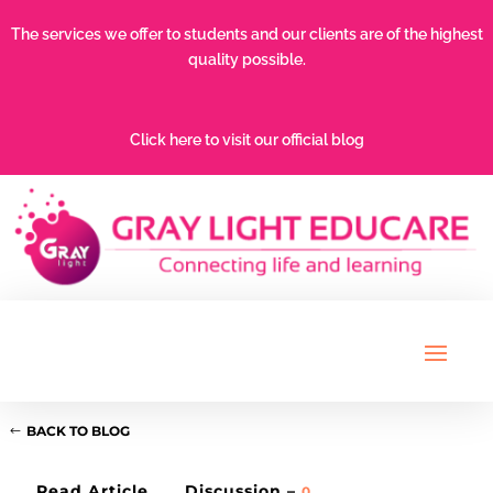
The services we offer to students and our clients are of the highest
quality possible.
Click here to visit our official blog
BACK TO BLOG
Read Article
Discussion –
0