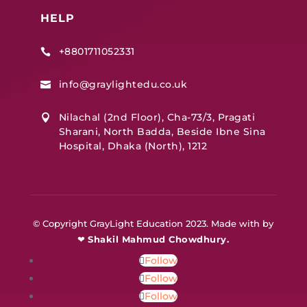
HELP
+8801711052331

info@graylightedu.co.uk

Nilachal (2nd Floor), Cha-73/3, Pragati

Sharani, North Badda, Beside Ibne Sina
Hospital, Dhaka (North), 1212
© Copyright GrayLight Education 2023. Made with by
❤
Shakil Mahmud Chowdhury.
Follow
Follow
Follow