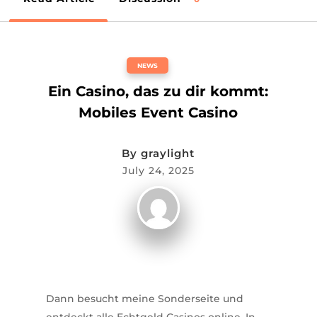
NEWS
Ein Casino, das zu dir kommt:
Mobiles Event Casino
By
graylight
July 24, 2025
Dann besucht meine Sonderseite und