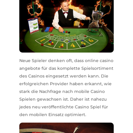
Neue Spieler denken oft, dass online casino
angebote für das komplette Spielsortiment
des Casinos eingesetzt werden kann. Die
erfolgreichen Provider haben erkannt, wie
stark die Nachfrage nach mobile Casino
Spielen gewachsen ist. Daher ist nahezu
jedes neu veröffentlichte Casino Spiel für
den mobilen Einsatz optimiert.