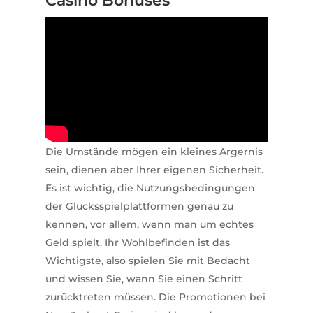
Casino Bonuses
Die Umstände mögen ein kleines Ärgernis
sein, dienen aber Ihrer eigenen Sicherheit.
Es ist wichtig, die Nutzungsbedingungen
der Glücksspielplattformen genau zu
kennen, vor allem, wenn man um echtes
Geld spielt. Ihr Wohlbefinden ist das
Wichtigste, also spielen Sie mit Bedacht
und wissen Sie, wann Sie einen Schritt
zurücktreten müssen. Die Promotionen bei