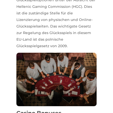
Glücksspieloptionen unter der Aufsicht der
Hellenic Gaming Commission (HGC). Dies
ist die zuständige Stelle für die
Lizenzierung von physischen und Online-
Glücksspielseiten. Das wichtigste Gesetz
zur Regelung des Glücksspiels in diesem
EU-Land ist das polnische
Glücksspielgesetz von 2009.