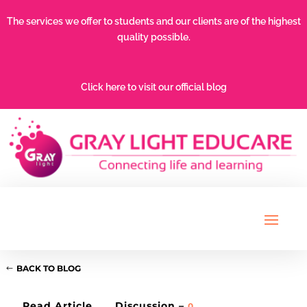
The services we offer to students and our clients are of the highest
quality possible.
Click here to visit our official blog
BACK TO BLOG
Read Article
Discussion –
0