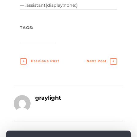
— .assistant{display:none;}
TAGS:
←
Previous Post
Next Post
→
graylight