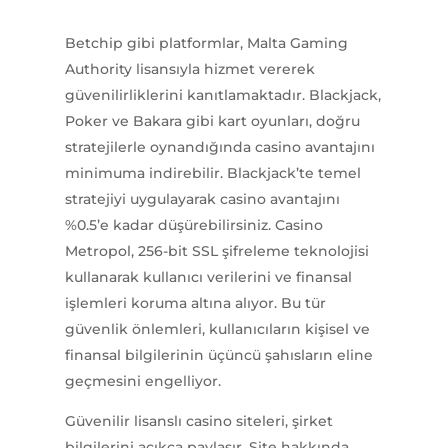
Betchip gibi platformlar, Malta Gaming
Authority lisansıyla hizmet vererek
güvenilirliklerini kanıtlamaktadır. Blackjack,
Poker ve Bakara gibi kart oyunları, doğru
stratejilerle oynandığında casino avantajını
minimuma indirebilir. Blackjack’te temel
stratejiyi uygulayarak casino avantajını
%0.5’e kadar düşürebilirsiniz. Casino
Metropol, 256-bit SSL şifreleme teknolojisi
kullanarak kullanıcı verilerini ve finansal
işlemleri koruma altına alıyor. Bu tür
güvenlik önlemleri, kullanıcıların kişisel ve
finansal bilgilerinin üçüncü şahısların eline
geçmesini engelliyor.
Güvenilir lisanslı casino siteleri, şirket
bilgilerini açıkça paylaşır. Site hakkında,