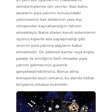
en yeni slot oyunlarının makaralarını
döndürmelerine izin verirler. Bazı bahis
sevelerin para yatırımı konusundaki
çekincesinin bet sitelerinin yasa dışı
olmasından kaynaklandığını tahmin
etmekteyiz. Bahis siteleri kendi sistemlerini
üçüncü kişilerle asla paylaşmadığı gibi
anonim para yatırma araçlarını kabul
etmektedir. Ön ödemeli kartlar veya kripto
paralar ile kimliğiniz belli olmadan para
yatırım işlemlerinizi güvenle
gerçekleştirebilirsiniz. Bonus alma
konusunda seçici olmanız, bu alanda iddialı
biriyseniz oldukça önemlidir.