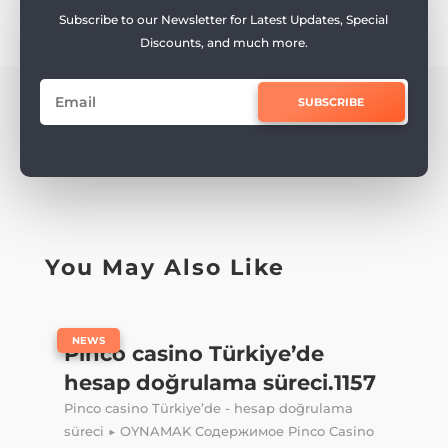
Subscribe to our Newsletter for Latest Updates, Special
Discounts, and much more.
SUBSCRIBE
You May Also Like
|
NEWS
Pinco casino Türkiye’de
hesap doğrulama süreci.1157
Pinco casino Türkiye’de - hesap doğrulama
süreci ▶️ OYNAMAK Содержимое Pinco Casino