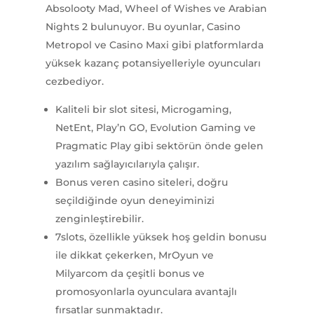
Absolooty Mad, Wheel of Wishes ve Arabian
Nights 2 bulunuyor. Bu oyunlar, Casino
Metropol ve Casino Maxi gibi platformlarda
yüksek kazanç potansiyelleriyle oyuncuları
cezbediyor.
Kaliteli bir slot sitesi, Microgaming,
NetEnt, Play’n GO, Evolution Gaming ve
Pragmatic Play gibi sektörün önde gelen
yazılım sağlayıcılarıyla çalışır.
Bonus veren casino siteleri, doğru
seçildiğinde oyun deneyiminizi
zenginleştirebilir.
7slots, özellikle yüksek hoş geldin bonusu
ile dikkat çekerken, MrOyun ve
Milyarcom da çeşitli bonus ve
promosyonlarla oyunculara avantajlı
fırsatlar sunmaktadır.