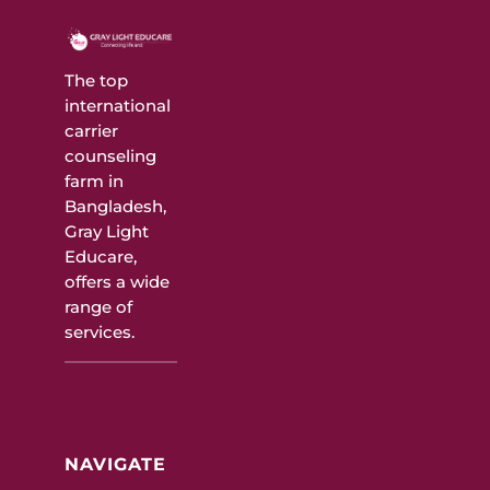
The top
international
carrier
counseling
farm in
Bangladesh,
Gray Light
Educare,
offers a wide
range of
services.
NAVIGATE