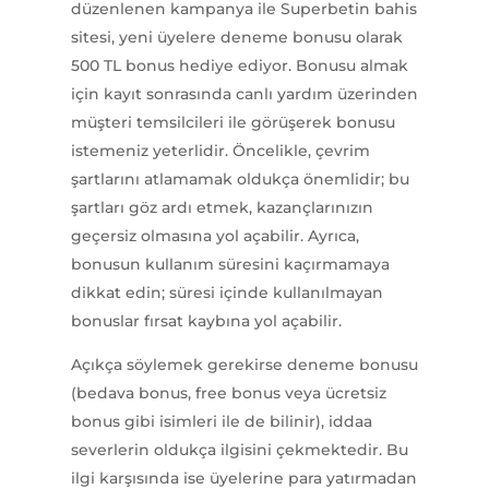
düzenlenen kampanya ile Superbetin bahis
sitesi, yeni üyelere deneme bonusu olarak
500 TL bonus hediye ediyor. Bonusu almak
için kayıt sonrasında canlı yardım üzerinden
müşteri temsilcileri ile görüşerek bonusu
istemeniz yeterlidir. Öncelikle, çevrim
şartlarını atlamamak oldukça önemlidir; bu
şartları göz ardı etmek, kazançlarınızın
geçersiz olmasına yol açabilir. Ayrıca,
bonusun kullanım süresini kaçırmamaya
dikkat edin; süresi içinde kullanılmayan
bonuslar fırsat kaybına yol açabilir.
Açıkça söylemek gerekirse deneme bonusu
(bedava bonus, free bonus veya ücretsiz
bonus gibi isimleri ile de bilinir), iddaa
severlerin oldukça ilgisini çekmektedir. Bu
ilgi karşısında ise üyelerine para yatırmadan