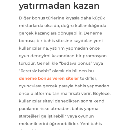
yatırmadan kazan
Diğer bonus türlerine kıyasla daha küçük
miktarlarda olsa da, doğru kullanıldığında
gerçek kazançlara dönüşebilir. Deneme
bonusu, bir bahis sitesine kaydolan yeni
kullanıcılarına, yatırım yapmadan önce
oyun deneyimi kazandıran bir promosyon
türüdür. Genellikle “bedava bonus” veya
“ücretsiz bahis” olarak da bilinen bu
deneme bonus veren siteler
teklifler,
oyunculara gerçek parayla bahis yapmadan
önce platformu tanıma fırsatı verir. Böylece,
kullanıcılar siteyi denedikten sonra kendi
paralarını riske atmadan, bahis yapma
stratejileri geliştirebilir veya oyunun
mekaniklerini öğrenebilirler. Yeni bahis