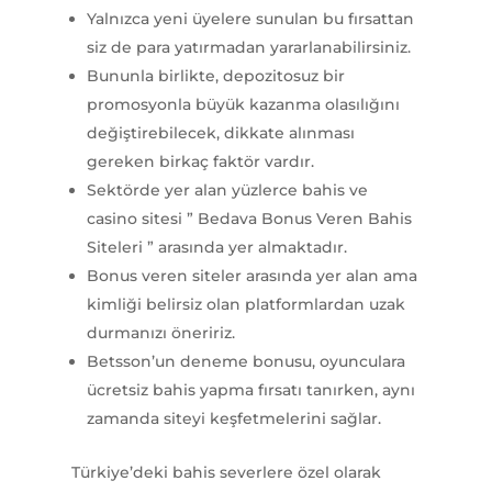
Yalnızca yeni üyelere sunulan bu fırsattan
siz de para yatırmadan yararlanabilirsiniz.
Bununla birlikte, depozitosuz bir
promosyonla büyük kazanma olasılığını
değiştirebilecek, dikkate alınması
gereken birkaç faktör vardır.
Sektörde yer alan yüzlerce bahis ve
casino sitesi ” Bedava Bonus Veren Bahis
Siteleri ” arasında yer almaktadır.
Bonus veren siteler arasında yer alan ama
kimliği belirsiz olan platformlardan uzak
durmanızı öneririz.
Betsson’un deneme bonusu, oyunculara
ücretsiz bahis yapma fırsatı tanırken, aynı
zamanda siteyi keşfetmelerini sağlar.
Türkiye’deki bahis severlere özel olarak