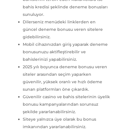
bahis kredisi şeklinde deneme bonusları
sunuluyor.
Dilerseniz menüdeki linklerden en
güncel deneme bonusu veren sitelere
gidebilirsiniz.
Mobil cihazınızdan giriş yaparak deneme
bonusunuzu aktifleştirebilir ve
bahislerinizi yapabilirsiniz.
2025 yılı boyunca deneme bonusu veren
siteler arasından seçim yaparken
güvenilir, yüksek oranlı ve hızlı ödeme
sunan platformları öne çıkardık.
Güvenilir casino ve bahis sitelerinin üyelik
bonusu kampanyalarından sorunsuz
şekilde yararlanabilirsiniz.
Siteye yalnızca üye olarak bu bonus
imkanından yararlanabilirsiniz.