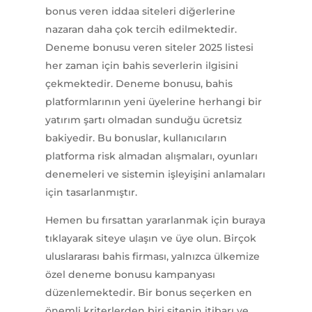
bonus veren iddaa siteleri diğerlerine
nazaran daha çok tercih edilmektedir.
Deneme bonusu veren siteler 2025 listesi
her zaman için bahis severlerin ilgisini
çekmektedir. Deneme bonusu, bahis
platformlarının yeni üyelerine herhangi bir
yatırım şartı olmadan sunduğu ücretsiz
bakiyedir. Bu bonuslar, kullanıcıların
platforma risk almadan alışmaları, oyunları
denemeleri ve sistemin işleyişini anlamaları
için tasarlanmıştır.
Hemen bu fırsattan yararlanmak için buraya
tıklayarak siteye ulaşın ve üye olun. Birçok
uluslararası bahis firması, yalnızca ülkemize
özel deneme bonusu kampanyası
düzenlemektedir. Bir bonus seçerken en
önemli kriterlerden biri sitenin itibarı ve