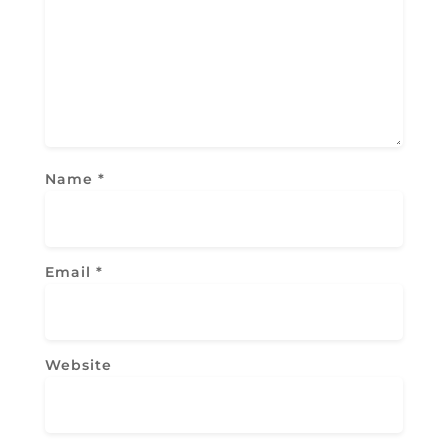
Name
*
Email
*
Website