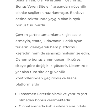
bulunan tablolar ve listeler ” Çevrimsiz
Bonus Veren Siteler ” arasından güvenilir
olanlar seçilerek hazırlanmıştır. Bahis ve
casino sektöründe yaygın olan birçok
bonus türü vardır.
Çevrim şartını tamamlamak için acele
etmeyin, stratejik davranın. Farklı oyun
türlerini deneyerek hem platformu
keşfedin hem de şansınızı maksimize edin.
Deneme bonuslarının geçerlilik süresi
siteye göre değişiklik gösterir. Listemizde
yer alan tüm siteler güvenlik
kontrollerinden geçirilmiş ve lisanslı
platformlardır.
Tamamen ücretsiz olarak ve yatırım şartı
olmadan bonus verilmektedir.
Global arenada bahis siteleri arasındaki