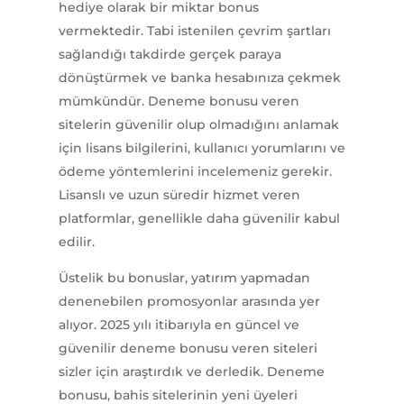
hediye olarak bir miktar bonus
vermektedir. Tabi istenilen çevrim şartları
sağlandığı takdirde gerçek paraya
dönüştürmek ve banka hesabınıza çekmek
mümkündür. Deneme bonusu veren
sitelerin güvenilir olup olmadığını anlamak
için lisans bilgilerini, kullanıcı yorumlarını ve
ödeme yöntemlerini incelemeniz gerekir.
Lisanslı ve uzun süredir hizmet veren
platformlar, genellikle daha güvenilir kabul
edilir.
Üstelik bu bonuslar, yatırım yapmadan
denenebilen promosyonlar arasında yer
alıyor. 2025 yılı itibarıyla en güncel ve
güvenilir deneme bonusu veren siteleri
sizler için araştırdık ve derledik. Deneme
bonusu, bahis sitelerinin yeni üyeleri