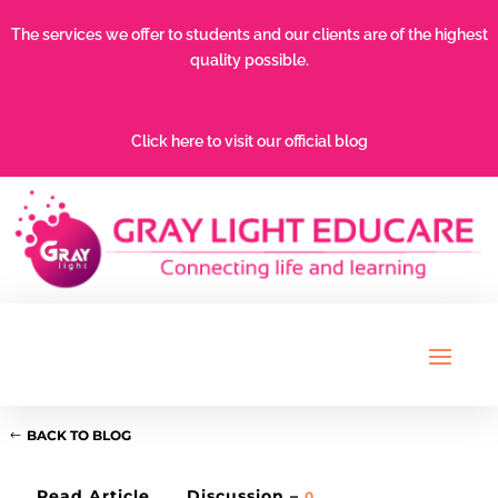
The services we offer to students and our clients are of the highest
quality possible.
Click here to visit our official blog
BACK TO BLOG
Read Article
Discussion –
0