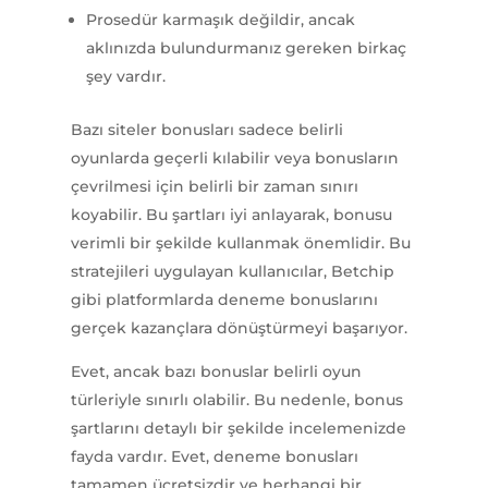
Prosedür karmaşık değildir, ancak
aklınızda bulundurmanız gereken birkaç
şey vardır.
Bazı siteler bonusları sadece belirli
oyunlarda geçerli kılabilir veya bonusların
çevrilmesi için belirli bir zaman sınırı
koyabilir. Bu şartları iyi anlayarak, bonusu
verimli bir şekilde kullanmak önemlidir. Bu
stratejileri uygulayan kullanıcılar, Betchip
gibi platformlarda deneme bonuslarını
gerçek kazançlara dönüştürmeyi başarıyor.
Evet, ancak bazı bonuslar belirli oyun
türleriyle sınırlı olabilir. Bu nedenle, bonus
şartlarını detaylı bir şekilde incelemenizde
fayda vardır. Evet, deneme bonusları
tamamen ücretsizdir ve herhangi bir