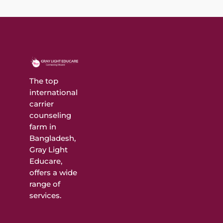
The top
international
carrier
counseling
farm in
Bangladesh,
Gray Light
Educare,
offers a wide
range of
services.