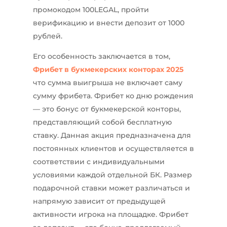
промокодом 100LEGAL, пройти
верификацию и внести депозит от 1000
рублей.
Его особенность заключается в том,
Фрибет в букмекерских конторах 2025
что сумма выигрыша не включает саму
сумму фрибета. Фрибет ко дню рождения
— это бонус от букмекерской конторы,
представляющий собой бесплатную
ставку. Данная акция предназначена для
постоянных клиентов и осуществляется в
соответствии с индивидуальными
условиями каждой отдельной БК. Размер
подарочной ставки может различаться и
напрямую зависит от предыдущей
активности игрока на площадке. Фрибет