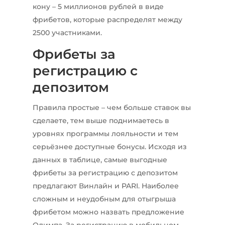
кону – 5 миллионов рублей в виде
фрибетов, которые распределят между
2500 участниками.
Фрибеты за
регистрацию с
депозитом
Правила простые – чем больше ставок вы
сделаете, тем выше поднимаетесь в
уровнях программы лояльности и тем
серьёзнее доступные бонусы. Исходя из
данных в таблице, самые выгодные
фрибеты за регистрацию с депозитом
предлагают Винлайн и PARI. Наиболее
сложным и неудобным для отыгрыша
фрибетом можно назвать предложение