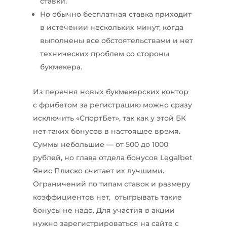
ставки.
Но обычно бесплатная ставка приходит
в истечении нескольких минут, когда
выполнены все обстоятельствами и нет
технических проблем со стороны
букмекера.
Из перечня новых букмекерских контор
с фрибетом за регистрацию можно сразу
исключить «СпортБет», так как у этой БК
нет таких бонусов в настоящее время.
Суммы небольшие — от 500 до 1000
рублей, но глава отдела бонусов Legalbet
Янис Плиско считает их лучшими.
Ограничений по типам ставок и размеру
коэффициентов нет, отыгрывать такие
бонусы не надо. Для участия в акции
нужно зарегистрироваться на сайте с