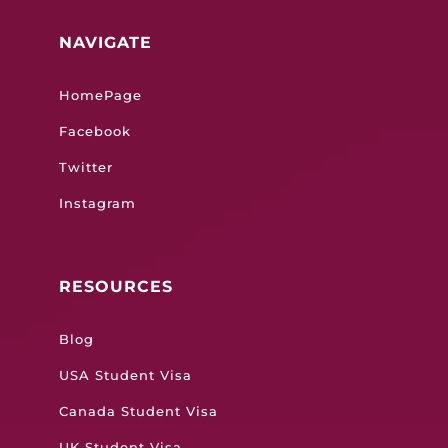
NAVIGATE
HomePage
Facebook
Twitter
Instagram
RESOURCES
Blog
USA Student Visa
Canada Student Visa
UK Student Visa