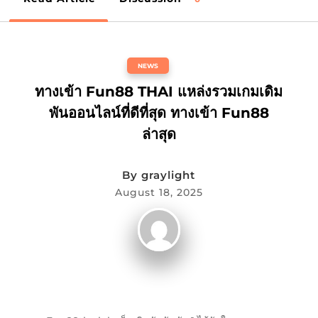
NEWS
ทางเข้า Fun88 THAI แหล่งรวมเกมเดิม
พันออนไลน์ที่ดีที่สุด ทางเข้า Fun88
ล่าสุด
By
graylight
August 18, 2025