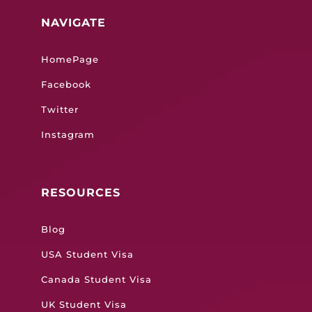
NAVIGATE
HomePage
Facebook
Twitter
Instagram
RESOURCES
Blog
USA Student Visa
Canada Student Visa
UK Student Visa