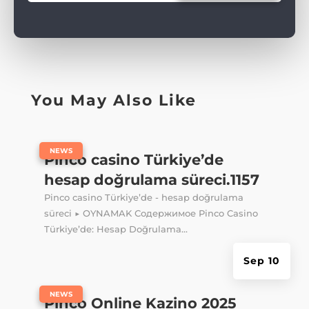
You May Also Like
|
NEWS
Pinco casino Türkiye’de
hesap doğrulama süreci.1157
Pinco casino Türkiye’de - hesap doğrulama
süreci ▶️ OYNAMAK Содержимое Pinco Casino
Türkiye’de: Hesap Doğrulama...
Sep 10
|
NEWS
Pinco Online Kazino 2025