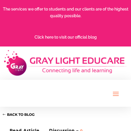
The services we offer to students and our clients are of the highest
quality possible.
Click here to visit our official blog
BACK TO BLOG
Read Article
Discussion –
0