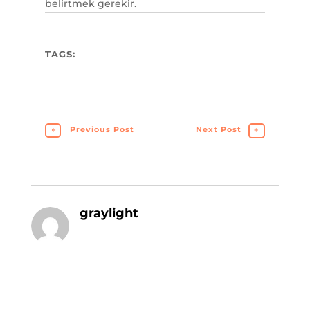
belirtmek gerekir.
TAGS:
←
Previous Post
Next Post
→
graylight