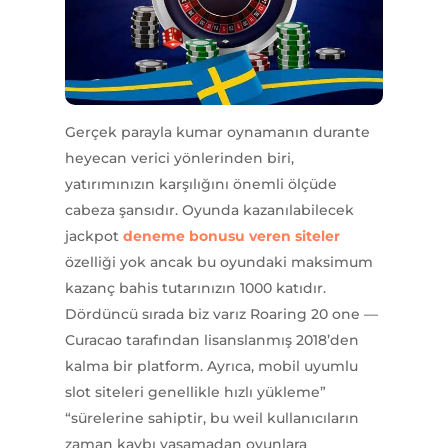
Gerçek parayla kumar oynamanın durante
heyecan verici yönlerinden biri,
yatırımınızın karşılığını önemli ölçüde
cabeza şansıdır. Oyunda kazanılabilecek
jackpot
deneme bonusu veren siteler
özelliği yok ancak bu oyundaki maksimum
kazanç bahis tutarınızın 1000 katıdır.
Dördüncü sırada biz varız Roaring 20 one —
Curacao tarafından lisanslanmış 2018’den
kalma bir platform. Ayrıca, mobil uyumlu
slot siteleri genellikle hızlı yükleme”
“sürelerine sahiptir, bu weil kullanıcıların
zaman kaybı yaşamadan oyunlara