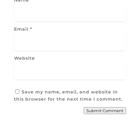
Name
*
Email
*
Website
Save my name, email, and website in
this browser for the next time I comment.
Submit Comment