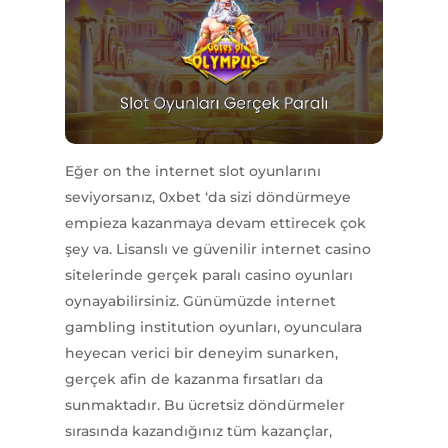
Eğer on the internet slot oyunlarını
seviyorsanız, 0xbet ‘da sizi döndürmeye
empieza kazanmaya devam ettirecek çok
şey va. Lisanslı ve güvenilir internet casino
sitelerinde gerçek paralı casino oyunları
oynayabilirsiniz. Günümüzde internet
gambling institution oyunları, oyunculara
heyecan verici bir deneyim sunarken,
gerçek afin de kazanma fırsatları da
sunmaktadır. Bu ücretsiz döndürmeler
sırasında kazandığınız tüm kazançlar,