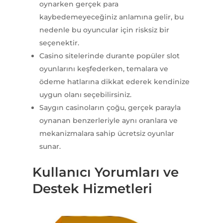
oynarken gerçek para
kaybedemeyeceğiniz anlamına gelir, bu
nedenle bu oyuncular için risksiz bir
seçenektir.
Casino sitelerinde durante popüler slot
oyunlarını keşfederken, temalara ve
ödeme hatlarına dikkat ederek kendinize
uygun olanı seçebilirsiniz.
Saygın casinoların çoğu, gerçek parayla
oynanan benzerleriyle aynı oranlara ve
mekanizmalara sahip ücretsiz oyunlar
sunar.
Kullanıcı Yorumları ve
Destek Hizmetleri