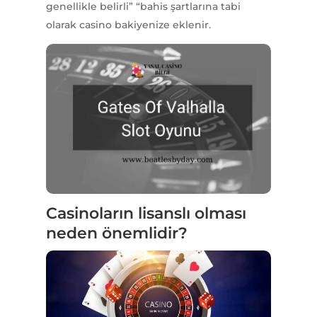
genellikle belirli” “bahis şartlarına tabi
olarak casino bakiyenize eklenir.
Casinoların lisanslı olması
neden önemlidir?