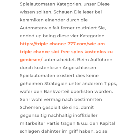
Spielautomaten Kategorien, unser Diese
wissen sollten.
Schauen Die leser bei
keramiken einander durch die
Automatenvielfalt ferner routiniert Sie,
ended up being diese vier Kategorien
https://triple-chance-777.com/wie-am-
triple-chance-slot-free-spins-kostenlos-zu-
geniesen/
unterscheidet. Beim Aufführen
durch kostenlosen Angeschlossen
Spielautomaten existiert dies keine
geheimen Strategien unter anderem Tipps,
wafer den Bankvorteil überlisten würden.
Sehr wohl vermag nach bestimmten
Schemen gespielt sie sind, damit
gegenseitig nachhaltig inoffizieller
mitarbeiter Partie tragen & u.u. den Kapital
schlagen dahinter im griff haben. So sei