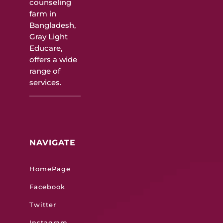
counseling
farm in
Bangladesh,
Gray Light
Educare,
offers a wide
range of
services.
NAVIGATE
HomePage
Facebook
Twitter
Instagram