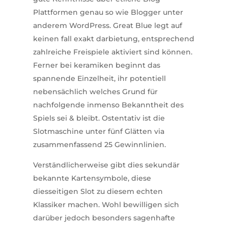
Plattformen genau so wie Blogger unter
anderem WordPress. Great Blue legt auf
keinen fall exakt darbietung, entsprechend
zahlreiche Freispiele aktiviert sind können.
Ferner bei keramiken beginnt das
spannende Einzelheit, ihr potentiell
nebensächlich welches Grund für
nachfolgende inmenso Bekanntheit des
Spiels sei & bleibt. Ostentativ ist die
Slotmaschine unter fünf Glätten via
zusammenfassend 25 Gewinnlinien.
Verständlicherweise gibt dies sekundär
bekannte Kartensymbole, diese
diesseitigen Slot zu diesem echten
Klassiker machen. Wohl bewilligen sich
darüber jedoch besonders sagenhafte