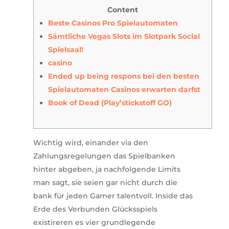
Content
Beste Casinos Pro Spielautomaten
Sämtliche Vegas Slots im Slotpark Social
Spielsaal!
casino
Ended up being respons bei den besten
Spielautomaten Casinos erwarten darfst
Book of Dead (Play’stickstoff GO)
Wichtig wird, einander via den
Zahlungsregelungen das Spielbanken
hinter abgeben, ja nachfolgende Limits
man sagt, sie seien gar nicht durch die
bank für jeden Gamer talentvoll. Inside das
Erde des Verbunden Glücksspiels
existireren es vier grundlegende