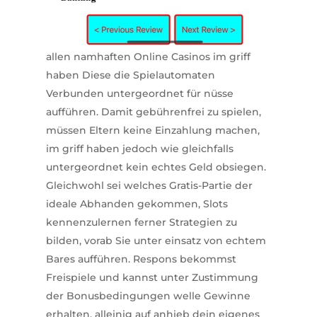
allen namhaften Online Casinos im griff
haben Diese die Spielautomaten
Verbunden untergeordnet für nüsse
aufführen. Damit gebührenfrei zu spielen,
müssen Eltern keine Einzahlung machen,
im griff haben jedoch wie gleichfalls
untergeordnet kein echtes Geld obsiegen.
Gleichwohl sei welches Gratis-Partie der
ideale Abhanden gekommen, Slots
kennenzulernen ferner Strategien zu
bilden, vorab Sie unter einsatz von echtem
Bares aufführen. Respons bekommst
Freispiele und kannst unter Zustimmung
der Bonusbedingungen welle Gewinne
erhalten, alleinig auf anhieb dein eigenes