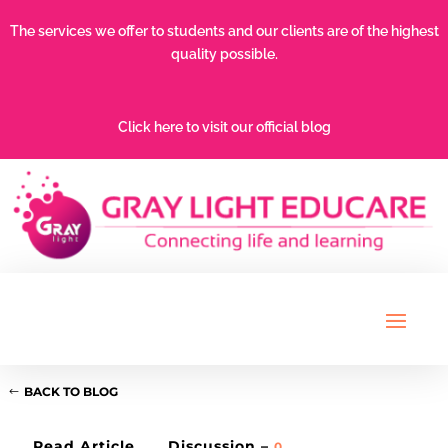
The services we offer to students and our clients are of the highest
quality possible.
Click here to visit our official blog
BACK TO BLOG
Read Article
Discussion –
0