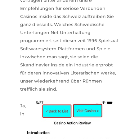
vortragen unter anderem unsre
Empfehlungen für seriöse Verbunden
Casinos inside das Schweiz auftreiben Sie
ganz diesseits. Welches Schwedische
Unterfangen Net Unterhaltung
programmiert seit dieser zeit 1996 Spielsaal
Softwaresystem Plattformen und Spiele.
Inzwischen man sagt, sie seien die
Skandinavier inside ein Industrie erprobt
für deren innovativen Literarischen werke,
unser wiederkehrend über Rühmen
trefflich sie sind.
Ja,
in