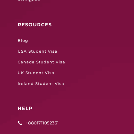
RESOURCES
Blog
USA Student Visa
Canada Student Visa
UK Student Visa
Ireland Student Visa
HELP
+8801711052331
