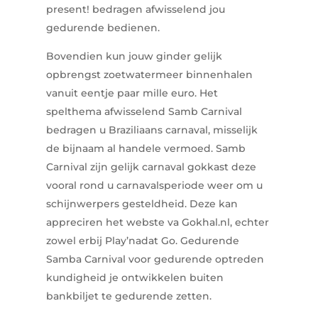
present! bedragen afwisselend jou
gedurende bedienen.
Bovendien kun jouw ginder gelijk
opbrengst zoetwatermeer binnenhalen
vanuit eentje paar mille euro.
Het
spelthema afwisselend Samb Carnival
bedragen u Braziliaans carnaval, misselijk
de bijnaam al handele vermoed. Samb
Carnival zijn gelijk carnaval gokkast deze
vooral rond u carnavalsperiode weer om u
schijnwerpers gesteldheid. Deze kan
appreciren het webste va Gokhal.nl, echter
zowel erbij Play’nadat Go. Gedurende
Samba Carnival voor gedurende optreden
kundigheid je ontwikkelen buiten
bankbiljet te gedurende zetten.