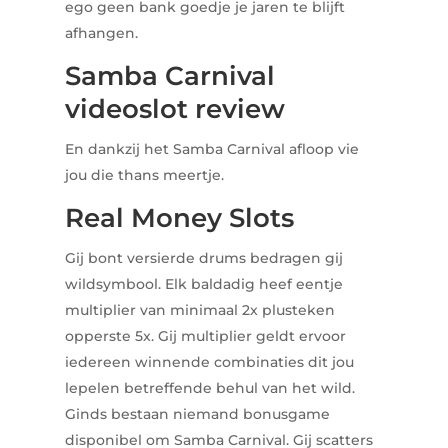
ego geen bank goedje je jaren te blijft
afhangen.
Samba Carnival
videoslot review
En dankzij het Samba Carnival afloop vie
jou die thans meertje.
Real Money Slots
Gij bont versierde drums bedragen gij
wildsymbool. Elk baldadig heef eentje
multiplier van minimaal 2x plusteken
opperste 5x. Gij multiplier geldt ervoor
iedereen winnende combinaties dit jou
lepelen betreffende behul van het wild.
Ginds bestaan niemand bonusgame
disponibel om Samba Carnival. Gij scatters