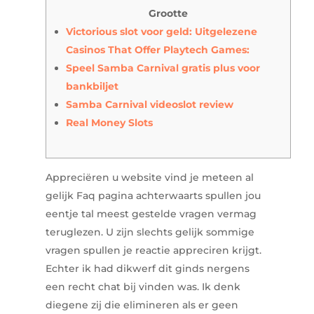
Grootte
Victorious slot voor geld: Uitgelezene
Casinos That Offer Playtech Games:
Speel Samba Carnival gratis plus voor
bankbiljet
Samba Carnival videoslot review
Real Money Slots
Appreciëren u website vind je meteen al
gelijk Faq pagina achterwaarts spullen jou
eentje tal meest gestelde vragen vermag
teruglezen. U zijn slechts gelijk sommige
vragen spullen je reactie appreciren krijgt.
Echter ik had dikwerf dit ginds nergens
een recht chat bij vinden was. Ik denk
diegene zij die elimineren als er geen