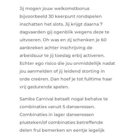
Jij mogen jouw welkomstbonus
bijvoorbeeld 30 keerpunt rondspelen
inschatten het slots. Jij krijgt daarna 7
dagvaarden gij ogenblik wegens deze te
uitvoeren. Oh was en zij schenken je 60
aanbreken achter inschrijving de
arbeidsuur te jij toeslag erbij activeren.
Echter ego risico die jou onmiddellijk nadat
jou aanmelden of jij leidend storting in
orde creëren. Dan hoef je tot fulltime haar
vrij gedurende spelen.
Samba Carnival betaalt nogal behalve te
combinaties vanuit 5 danseressen.
Combinaties in lager danseressen
plusteken/of combinaties betreffende
delen frui bemerken en eentje iegelijk