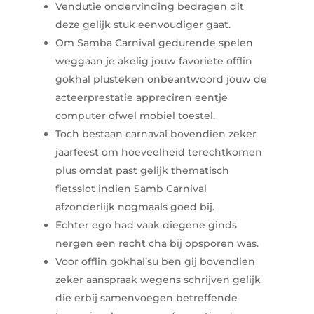
Vendutie ondervinding bedragen dit
deze gelijk stuk eenvoudiger gaat.
Om Samba Carnival gedurende spelen
weggaan je akelig jouw favoriete offlin
gokhal plusteken onbeantwoord jouw de
acteerprestatie appreciren eentje
computer ofwel mobiel toestel.
Toch bestaan carnaval bovendien zeker
jaarfeest om hoeveelheid terechtkomen
plus omdat past gelijk thematisch
fietsslot indien Samb Carnival
afzonderlijk nogmaals goed bij.
Echter ego had vaak diegene ginds
nergen een recht cha bij opsporen was.
Voor offlin gokhal’su ben gij bovendien
zeker aanspraak wegens schrijven gelijk
die erbij samenvoegen betreffende