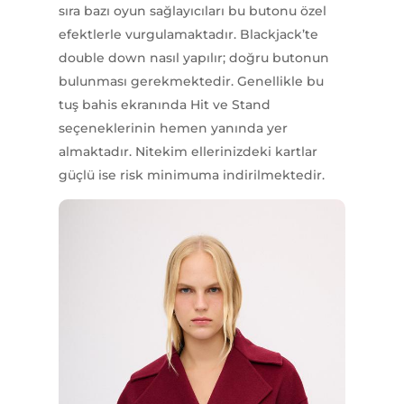
sıra bazı oyun sağlayıcıları bu butonu özel
efektlerle vurgulamaktadır. Blackjack’te
double down nasıl yapılır; doğru butonun
bulunması gerekmektedir. Genellikle bu
tuş bahis ekranında Hit ve Stand
seçeneklerinin hemen yanında yer
almaktadır. Nitekim ellerinizdeki kartlar
güçlü ise risk minimuma indirilmektedir.