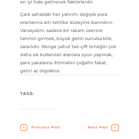
en iyi hale getirecek faktörlerdir.
Çark sahadaki her yatırım, değişik para
oranlarına artı tehlike düzeyine barındırır.
Varsayalım, sadece bir rakam üzerine
tahmin girmek, büyük getiri sunulsa bile,
zararlıdır. Renge yahut tek-çift örneğin çok
daha sık kullanılan alanlara oyun yapmak,
şans yakalama ihtimalini çoğaltır fakat,
getiri az düşüktür.
TAGS:
←
Previous Post
Next Post
→