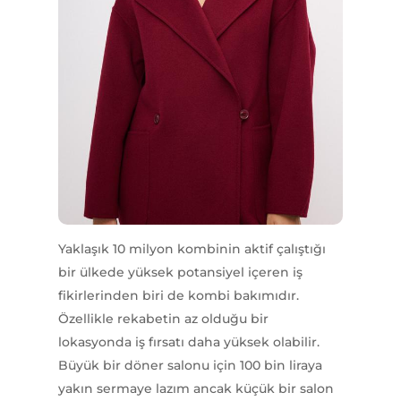
Yaklaşık 10 milyon kombinin aktif çalıştığı
bir ülkede yüksek potansiyel içeren iş
fikirlerinden biri de kombi bakımıdır.
Özellikle rekabetin az olduğu bir
lokasyonda iş fırsatı daha yüksek olabilir.
Büyük bir döner salonu için 100 bin liraya
yakın sermaye lazım ancak küçük bir salon