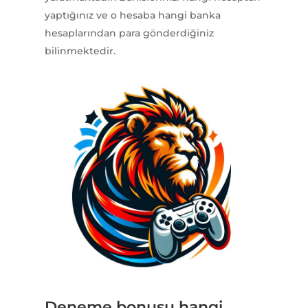
yaptığınız ve o hesaba hangi banka
hesaplarından para gönderdiğiniz
bilinmektedir.
Deneme bonusu hangi