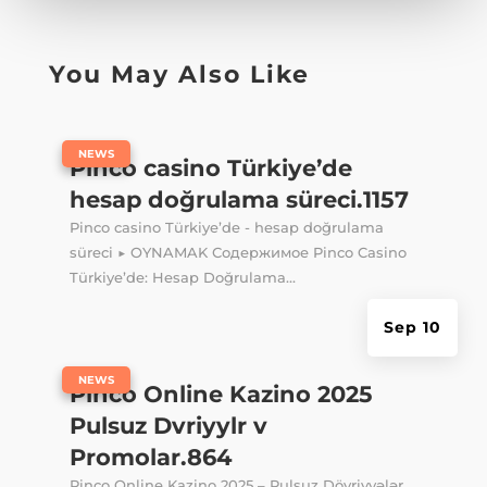
You May Also Like
|
NEWS
Pinco casino Türkiye’de
hesap doğrulama süreci.1157
Pinco casino Türkiye’de - hesap doğrulama
süreci ▶️ OYNAMAK Содержимое Pinco Casino
Türkiye’de: Hesap Doğrulama...
Sep 10
|
NEWS
Pinco Online Kazino 2025
Pulsuz Dvriyylr v
Promolar.864
Pinco Online Kazino 2025 – Pulsuz Dövriyyələr