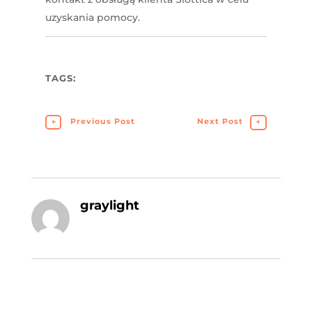
uzyskania pomocy.
TAGS:
←
Previous Post
Next Post
→
graylight