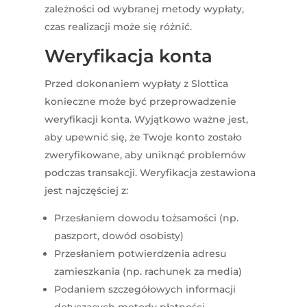
zależności od wybranej metody wypłaty,
czas realizacji może się różnić.
Weryfikacja konta
Przed dokonaniem wypłaty z Slottica
konieczne może być przeprowadzenie
weryfikacji konta. Wyjątkowo ważne jest,
aby upewnić się, że Twoje konto zostało
zweryfikowane, aby uniknąć problemów
podczas transakcji. Weryfikacja zestawiona
jest najczęściej z:
Przesłaniem dowodu tożsamości (np.
paszport, dowód osobisty)
Przesłaniem potwierdzenia adresu
zamieszkania (np. rachunek za media)
Podaniem szczegółowych informacji