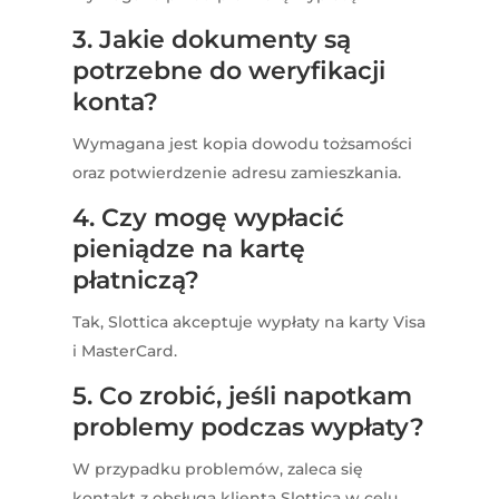
3. Jakie dokumenty są
potrzebne do weryfikacji
konta?
Wymagana jest kopia dowodu tożsamości
oraz potwierdzenie adresu zamieszkania.
4. Czy mogę wypłacić
pieniądze na kartę
płatniczą?
Tak, Slottica akceptuje wypłaty na karty Visa
i MasterCard.
5. Co zrobić, jeśli napotkam
problemy podczas wypłaty?
W przypadku problemów, zaleca się
kontakt z obsługą klienta Slottica w celu