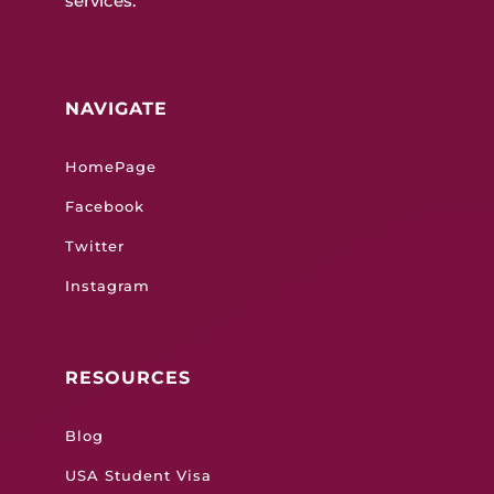
services.
NAVIGATE
HomePage
Facebook
Twitter
Instagram
RESOURCES
Blog
USA Student Visa