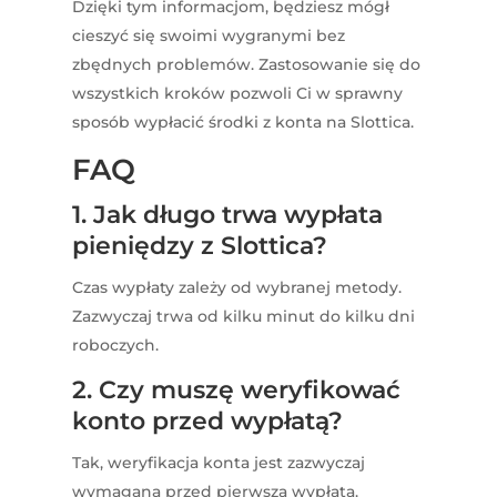
Dzięki tym informacjom, będziesz mógł
cieszyć się swoimi wygranymi bez
zbędnych problemów. Zastosowanie się do
wszystkich kroków pozwoli Ci w sprawny
sposób wypłacić środki z konta na Slottica.
FAQ
1. Jak długo trwa wypłata
pieniędzy z Slottica?
Czas wypłaty zależy od wybranej metody.
Zazwyczaj trwa od kilku minut do kilku dni
roboczych.
2. Czy muszę weryfikować
konto przed wypłatą?
Tak, weryfikacja konta jest zazwyczaj
wymagana przed pierwszą wypłatą.