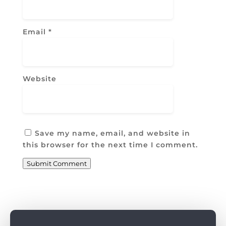
Email
*
Website
Save my name, email, and website in
this browser for the next time I comment.
Submit Comment