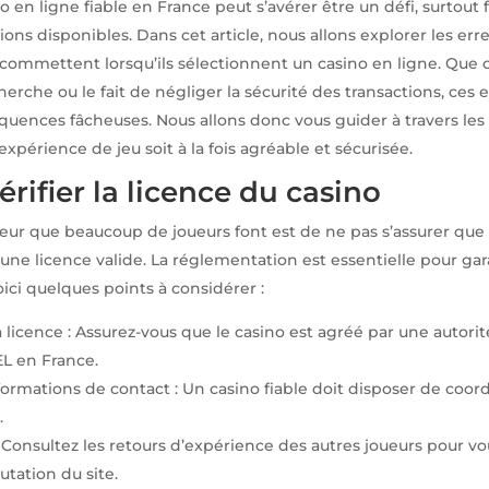
o en ligne fiable en France peut s’avérer être un défi, surtout f
ons disponibles. Dans cet article, nous allons explorer les err
 commettent lorsqu’ils sélectionnent un casino en ligne. Que c
rche ou le fait de négliger la sécurité des transactions, ces 
quences fâcheuses. Nous allons donc vous guider à travers les 
xpérience de jeu soit à la fois agréable et sécurisée.
érifier la licence du casino
eur que beaucoup de joueurs font est de ne pas s’assurer que 
une licence valide. La réglementation est essentielle pour garan
Voici quelques points à considérer :
 licence : Assurez-vous que le casino est agréé par une autori
L en France.
nformations de contact : Un casino fiable doit disposer de coor
.
 : Consultez les retours d’expérience des autres joueurs pour vo
utation du site.