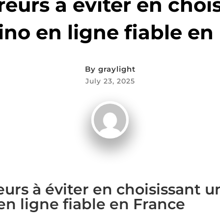
reurs à éviter en choi
ino en ligne fiable en
By
graylight
July 23, 2025
eurs à éviter en choisissant u
en ligne fiable en France