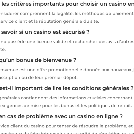
t les critères importants pour choisir un casino en
considérer comprennent la légalité, les méthodes de paiement,
ervice client et la réputation générale du site.
avoir si un casino est sécurisé ?
asino possède une licence valide et recherchez des avis d’autre
ité.
 qu’un bonus de bienvenue ?
envenue est une offre promotionnelle donnée aux nouveaux j
nscription ou de leur premier dépôt.
est-il important de lire les conditions générales ?
générales contiennent des informations cruciales concernant
es exigences de mise pour les bonus et les politiques de retrait.
 en cas de problème avec un casino en ligne ?
rvice client du casino pour tenter de résoudre le problème, et 
 envisagez de faire intervenir une autorité de régulation ou 