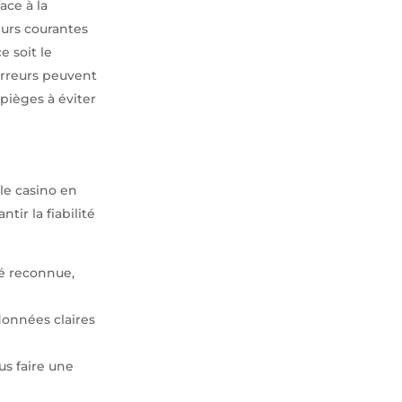
ace à la
eurs courantes
e soit le
erreurs peuvent
pièges à éviter
le casino en
tir la fiabilité
té reconnue,
données claires
us faire une