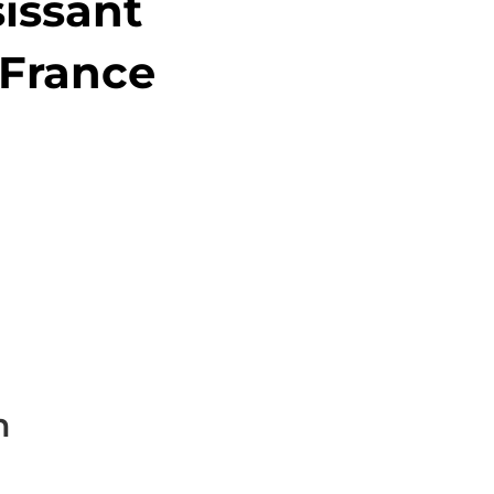
sissant
 France
n