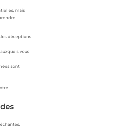
ielles, mais
 prendre
 des déceptions
x auxquels vous
nnées sont
otre
 des
lléchantes.