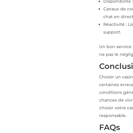
Disponibilité :
Canaux de con
chat en direct
Réactivité : L
support.
Un bon service c
ne pas le néglig
Conclus
Choisir un casin
certaines erreur
conditions géné
chances de vivr
choisir votre c
responsable.
FAQs