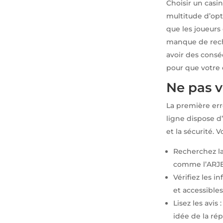
Choisir un casin
multitude d’opti
que les joueurs
manque de reche
avoir des consé
pour que votre e
Ne pas v
La première err
ligne dispose d’
et la sécurité. 
Recherchez la
comme l’ARJE
Vérifiez les i
et accessibles
Lisez les avis
idée de la rép