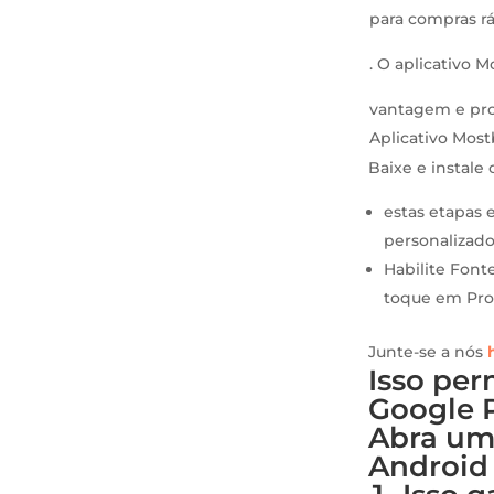
para compras rá
. O aplicativo 
vantagem e prot
Aplicativo Most
Baixe e instale
estas etapas 
personalizado
Habilite Font
toque em Prot
Junte-se a nós
Isso per
Google P
Abra um
Android 