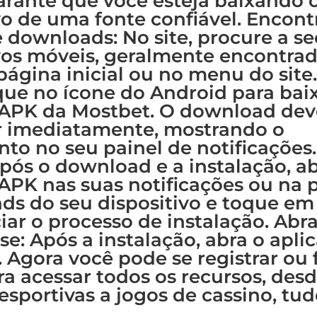
arante que você esteja baixando 
vo de uma fonte confiável. Encont
 downloads: No site, procure a s
vos móveis, geralmente encontra
 página inicial ou no menu do site
ue no ícone do Android para baix
 APK da Mostbet. O download dev
 imediatamente, mostrando o
o no seu painel de notificações.
pós o download e a instalação, ab
APK nas suas notificações ou na 
s do seu dispositivo e toque em 
ciar o processo de instalação. Abra
-se: Após a instalação, abra o apli
 Agora você pode se registrar ou 
ra acessar todos os recursos, des
esportivas a jogos de cassino, tu