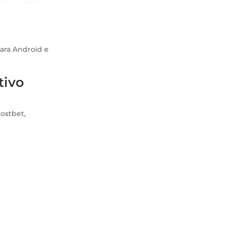
ara Android e
tivo
Mostbet,