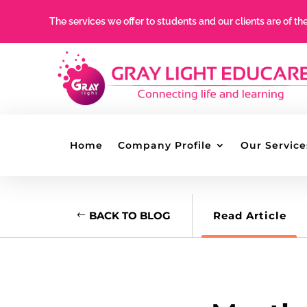
The services we offer to students and our clients are of th
Home
Company Profile
Our Service
BACK TO BLOG
Read Article