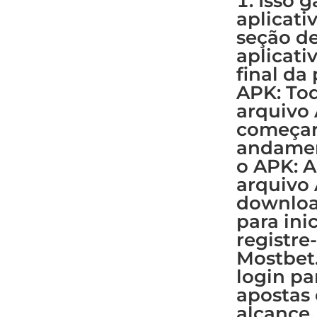
Isso g
aplicati
seção de
aplicati
final da
APK: Toq
arquivo
começar
andament
o APK: A
arquivo 
download
para ini
registre
Mostbet.
login pa
apostas 
alcance.