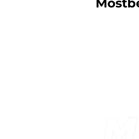
Mostbe