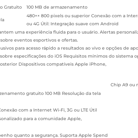
 Gratuito
100 MB de armazenamento
480×× 800 pixels ou superior Conexão com a Inter
la
ou 4G Útil: Integração suave com Android
antem uma experiência fluida para o usuário. Alertas persona
 sobre eventos esportivos e ofertas.
usivos para acesso rápido a resultados ao vivo e opções de apo
sobre especificações do iOS Requisitos mínimos do sistema o
posterior Dispositivos compatíveis Apple iPhone,
Chip A9 ou 
enamento gratuito 100 MB Resolução da tela
Conexão com a Internet Wi-Fi, 3G ou LTE Útil
sonalizado para a comunidade Apple,
enho quanto a segurança. Suporta Apple Spend