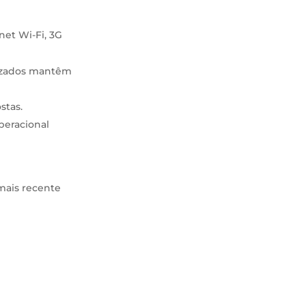
net Wi-Fi, 3G
lizados mantêm
stas.
peracional
mais recente