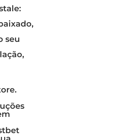
stale:
 baixado,
o seu
alação,
tore.
ruções
dem
stbet
sua