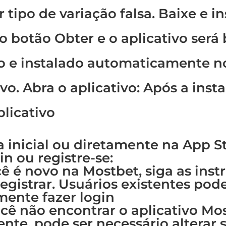
 tipo de variação falsa. Baixe e in
o botão Obter e o aplicativo será
do e instalado automaticamente n
ivo. Abra o aplicativo: Após a inst
plicativo
a inicial ou diretamente na App S
in ou registre-se:
ê é novo na Mostbet, siga as inst
registrar. Usuários existentes po
mente fazer login
ocê não encontrar o aplicativo Mo
ente, pode ser necessário alterar 