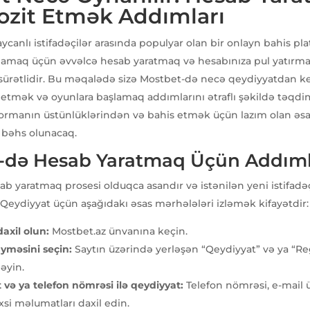
ozit Etmək Addımları
canlı istifadəçilər arasında populyar olan bir onlayn bahis pla
amaq üçün əvvəlcə hesab yaratmaq və hesabınıza pul yatırma
 sürətlidir. Bu məqalədə sizə Mostbet-də necə qeydiyyatdan 
etmək və oyunlara başlamaq addımlarını ətraflı şəkildə təqdi
formanın üstünlüklərindən və bahis etmək üçün lazım olan əs
bəhs olunacaq.
-də Hesab Yaratmaq Üçün Addım
b yaratmaq prosesi olduqca asandır və istənilən yeni istifadəç
 Qeydiyyat üçün aşağıdakı əsas mərhələləri izləmək kifayətdir:
axil olun:
Mostbet.az ünvanına keçin.
yməsini seçin:
Saytın üzərində yerləşən “Qeydiyyat” və ya “Re
əyin.
 və ya telefon nömrəsi ilə qeydiyyat:
Telefon nömrəsi, e-mail 
xsi məlumatları daxil edin.