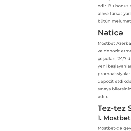
edir. Bu bonusl
əlavə fürsət yar
bütün məlumatla
Nəticə
Mostbet Azərbay
və depozit etmək
çeşidləri, 24/7
yeni başlayanla
promoaksiyalar 
depozit etdikdə
sınaya bilərsin
edin.
Tez-tez 
1. Mostbet
Mostbet-də qeyd