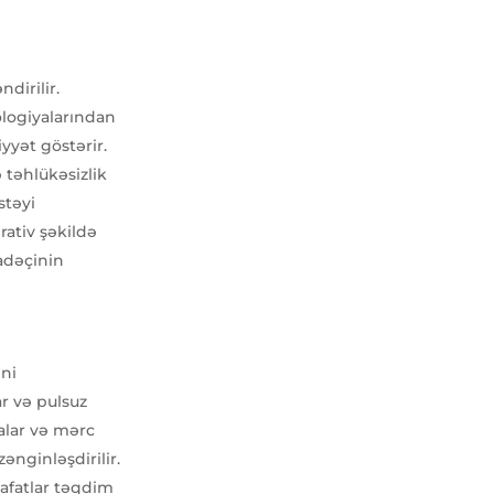
n
dirilir.
ologiyalarından
iyyət göstərir.
 təhlükəsizlik
stəyi
ativ şəkildə
fadəçinin
eni
r və pulsuz
alar və mərc
ənginləşdirilir.
kafatlar təqdim