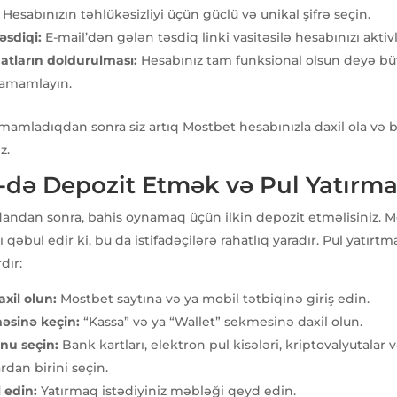
Hesabınızın təhlükəsizliyi üçün güclü və unikal şifrə seçin.
əsdiqi:
E-mail’dən gələn təsdiq linki vasitəsilə hesabınızı aktivl
tların doldurulması:
Hesabınız tam funksional olsun deyə büt
tamamlayın.
mamladıqdan sonra siz artıq Mostbet hesabınızla daxil ola və
z.
-də Depozit Etmək və Pul Yatırm
dandan sonra, bahis oynamaq üçün ilkin depozit etməlisiniz. M
ı qəbul edir ki, bu da istifadəçilərə rahatlıq yaradır. Pul yatır
dır:
xil olun:
Mostbet saytına və ya mobil tətbiqinə giriş edin.
əsinə keçin:
“Kassa” və ya “Wallet” sekmesinə daxil olun.
nu seçin:
Bank kartları, elektron pul kisələri, kriptovalyutalar v
dan birini seçin.
 edin:
Yatırmaq istədiyiniz məbləği qeyd edin.