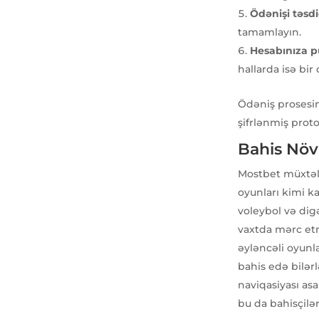
Ödənişi təsdi
tamamlayın.
Hesabınıza p
hallarda isə bir
Ödəniş prosesind
şifrlənmiş protok
Bahis Növ
Mostbet müxtəlif
oyunları kimi k
voleybol və dig
vaxtda mərc etm
əyləncəli oyunla
bahis edə bilərl
naviqasiyası asa
bu da bahisçil