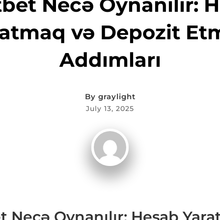
bet Necə Oynanılır: 
ratmaq və Depozit Et
Addımları
By
graylight
July 13, 2025
t Necə Oynanılır: Hesab Yar