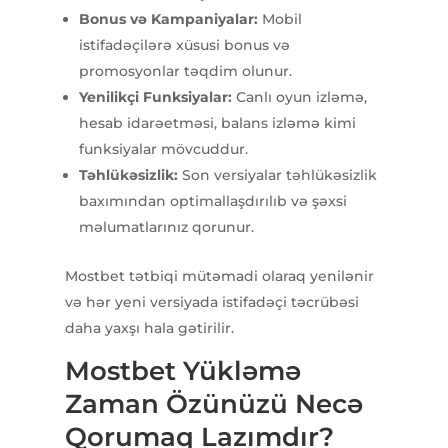
Bonus və Kampaniyalar:
Mobil
istifadəçilərə xüsusi bonus və
promosyonlar təqdim olunur.
Yenilikçi Funksiyalar:
Canlı oyun izləmə,
hesab idarəetməsi, balans izləmə kimi
funksiyalar mövcuddur.
Təhlükəsizlik:
Son versiyalar təhlükəsizlik
baxımından optimallaşdırılıb və şəxsi
məlumatlarınız qorunur.
Mostbet tətbiqi mütəmadi olaraq yenilənir
və hər yeni versiyada istifadəçi təcrübəsi
daha yaxşı hala gətirilir.
Mostbet Yükləmə
Zaman Özünüzü Necə
Qorumaq Lazımdır?