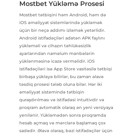
Mostbet Yükləmə Prosesi
Mostbet tətbiqini həm Android, həm də
iOS əməliyyat sistemlərində yükləmək
üçün bir neçə addımı izləmək yetərlidir.
Android istifadəçiləri adətən APK faylını
yükləməli və cihazın təhlükəsizlik
ayarlarından naməlum mənbələrin
yüklənməsinə icazə verməlidir. iOS
istifadəçiləri isə App Store vasitəsilə tətbiqi
birbaşa yükləyə bilirlər, bu zaman əlavə
təsdiq prosesi tələb oluna bilər. Hər iki
əməliyyat sistemində tətbiqin
quraşdırılması və istifadəsi intuitivdir və
proqram avtomatik olaraq ən yeni versiyaya
yenilənir. Yükləmədən sonra proqramda
hesab açmaq və mərclərə başlamaq çox
sadədir. Əlavə olaraq, bəzi istifadəçilər üçün