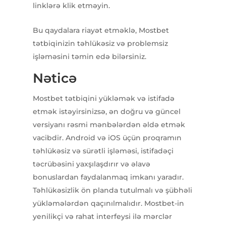
linklərə klik etməyin.
Bu qaydalara riayət etməklə, Mostbet
tətbiqinizin təhlükəsiz və problemsiz
işləməsini təmin edə bilərsiniz.
Nəticə
Mostbet tətbiqini yükləmək və istifadə
etmək istəyirsinizsə, ən doğru və güncel
versiyanı rəsmi mənbələrdən əldə etmək
vacibdir. Android və iOS üçün proqramın
təhlükəsiz və sürətli işləməsi, istifadəçi
təcrübəsini yaxşılaşdırır və əlavə
bonuslardan faydalanmaq imkanı yaradır.
Təhlükəsizlik ön planda tutulmalı və şübhəli
yükləmələrdən qaçınılmalıdır. Mostbet-in
yenilikçi və rahat interfeysi ilə mərclər