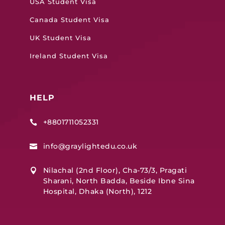
USA Student Visa
Canada Student Visa
UK Student Visa
Ireland Student Visa
HELP
+8801711052331

info@graylightedu.co.uk

Nilachal (2nd Floor), Cha-73/3, Pragati

Sharani, North Badda, Beside Ibne Sina
Hospital, Dhaka (North), 1212