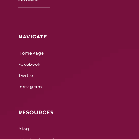
NAVIGATE
HomePage
Facebook
Twitter
Instagram
RESOURCES
Blog